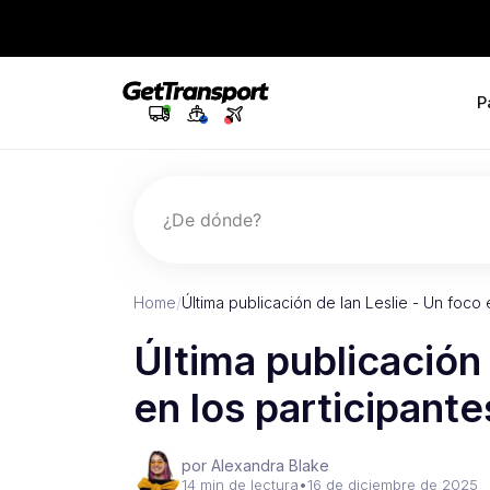
P
¿De dónde?
Home
/
Última publicación de Ian Leslie - Un foco 
Última publicación 
en los participante
por Alexandra Blake
14 min de lectura
•
16 de diciembre de 2025