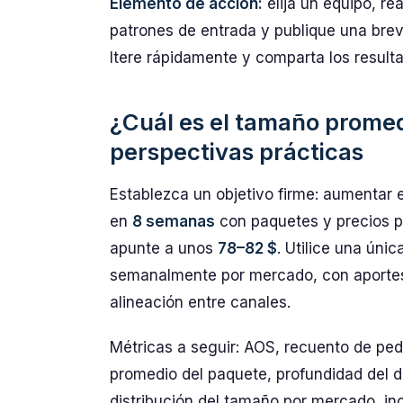
Elemento de acción:
elija un equipo, re
patrones de entrada y publique una brev
Itere rápidamente y comparta los result
¿Cuál es el tamaño promed
perspectivas prácticas
Establezca un objetivo firme: aumentar
en
8 semanas
con paquetes y precios 
apunte a unos
78–82 $
. Utilice una únic
semanalmente por mercado, con aportes d
alineación entre canales.
Métricas a seguir: AOS, recuento de ped
promedio del paquete, profundidad del 
distribución del tamaño por mercado, i