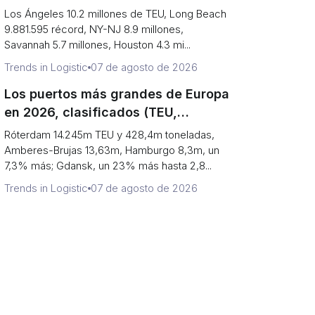
(Por qué los dos primeros son en
Los Ángeles 10.2 millones de TEU, Long Beach
realidad un solo puerto)
9.881.595 récord, NY-NJ 8.9 millones,
Savannah 5.7 millones, Houston 4.3 mi...
Trends in Logistic
07 de agosto de 2026
Los puertos más grandes de Europa
en 2026, clasificados (TEU,
tonelaje y lo que oculta cada
Róterdam 14.245m TEU y 428,4m toneladas,
número)
Amberes-Brujas 13,63m, Hamburgo 8,3m, un
7,3% más; Gdansk, un 23% más hasta 2,8...
Trends in Logistic
07 de agosto de 2026