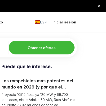
to
Iniciar sesión
ES
Obtener ofertas
Puede que le interese.
Los rompehielos más potentes del
mundo en 2026 (y por qué el
transporte de carga en el Ártico
Proyecto 10510 Rossiya 120 MW y 69.700
sigue cayendo)
toneladas, clase Arktika 60 MW, Ruta Marítima
del Norte 37,02 millones de tonelad...