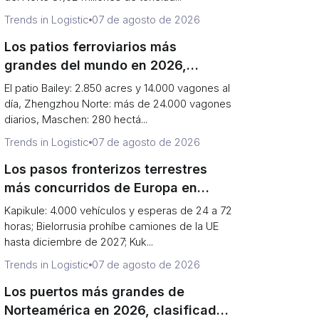
Trends in Logistic
07 de agosto de 2026
Los patios ferroviarios más
grandes del mundo en 2026,
clasificados (acres frente a
El patio Bailey: 2.850 acres y 14.000 vagones al
vagones por día)
día, Zhengzhou Norte: más de 24.000 vagones
diarios, Maschen: 280 hectá...
Trends in Logistic
07 de agosto de 2026
Los pasos fronterizos terrestres
más concurridos de Europa en
2026 (y por qué el borde oriental se
Kapikule: 4.000 vehículos y esperas de 24 a 72
redujo a una sola puerta)
horas; Bielorrusia prohíbe camiones de la UE
hasta diciembre de 2027; Kuk...
Trends in Logistic
07 de agosto de 2026
Los puertos más grandes de
Norteamérica en 2026, clasificados