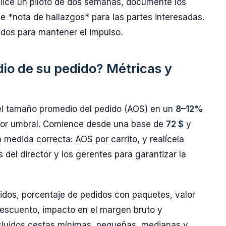
alice un piloto de dos semanas, documente los
e *nota de hallazgos* para las partes interesadas.
ados para mantener el impulso.
io de su pedido? Métricas y
 el tamaño promedio del pedido (AOS) en un
8–12%
por umbral. Comience desde una base de
72 $
y
a medida correcta: AOS por carrito, y realícela
el director y los gerentes para garantizar la
idos, porcentaje de pedidos con paquetes, valor
descuento, impacto en el margen bruto y
ncluidos cestas mínimas, pequeñas, medianas y