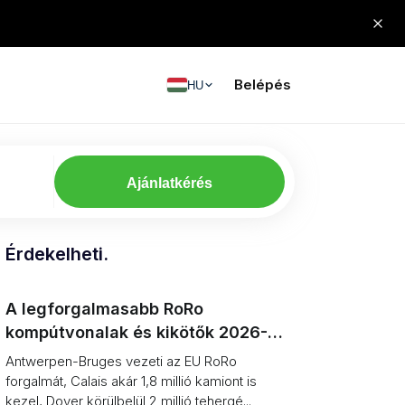
Belépés
HU
Ajánlatkérés
Érdekelheti.
A legforgalmasabb RoRo
kompútvonalak és kikötők 2026-
ban, rangsorolva (egység vs.
Antwerpen-Bruges vezeti az EU RoRo
tonnatartalom)
forgalmát, Calais akár 1,8 millió kamiont is
kezel, Dover körülbelül 2 millió tehergé...