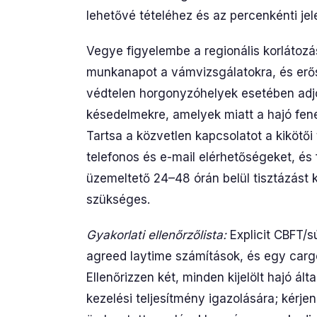
lehetővé tételéhez és az percenkénti je
Vegye figyelembe a regionális korlátozá
munkanapot a vámvizsgálatokra, és erős
védtelen horgonyzóhelyek esetében adjon
késedelmekre, amelyek miatt a hajó fene
Tartsa a közvetlen kapcsolatot a kikötői
telefonos és e-mail elérhetőségeket, és 
üzemeltető 24–48 órán belül tisztázást 
szükséges.
Gyakorlati ellenőrzőlista:
Explicit CBFT/sú
agreed laytime számítások, és egy carg
Ellenőrizzen két, minden kijelölt hajó á
kezelési teljesítmény igazolására; kérje