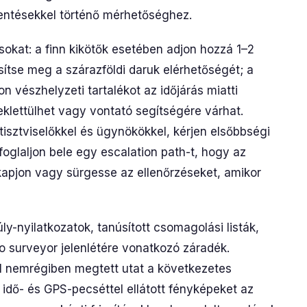
lentésekkel történő mérhetőséghez.
sokat: a finn kikötők esetében adjon hozzá 1–2
ítse meg a szárazföldi daruk elérhetőségét; a
 vészhelyzeti tartalékot az időjárás miatti
klettülhet vagy vontató segítségére várhat.
 tisztviselőkkel és ügynökökkel, kérjen elsőbbségi
foglaljon bele egy escalation path-t, hogy az
kapjon vagy sürgesse az ellenőrzéseket, amikor
ly-nyilatkozatok, tanúsított csomagolási listák,
o surveyor jelenlétére vonatkozó záradék.
ltal nemrégiben megtett utat a következetes
n idő- és GPS-pecséttel ellátott fényképeket az