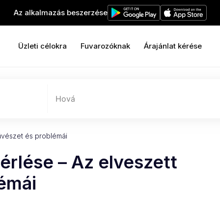
Az alkalmazás beszerzése
Üzleti célokra
Fuvarozóknak
Árajánlat kérése
Hová
űvészet és problémái
érlése – Az elveszett
émái