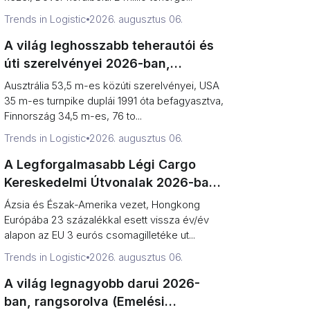
Trends in Logistic
2026. augusztus 06.
A világ leghosszabb teherautói és
úti szerelvényei 2026-ban,
rangsorolva (rekordok vs. törvényi
Ausztrália 53,5 m-es közúti szerelvényei, USA
korlátok)
35 m-es turnpike duplái 1991 óta befagyasztva,
Finnország 34,5 m-es, 76 to...
Trends in Logistic
2026. augusztus 06.
A Legforgalmasabb Légi Cargo
Kereskedelmi Útvonalak 2026-ban,
Rangsorolva (Tonnatartalom vs.
Ázsia és Észak-Amerika vezet, Hongkong
Irány)
Európába 23 százalékkal esett vissza év/év
alapon az EU 3 eurós csomagilletéke ut...
Trends in Logistic
2026. augusztus 06.
A világ legnagyobb darui 2026-
ban, rangsorolva (Emelési