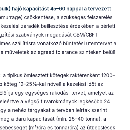
bulk) hajó kapacitást 45–60 nappal a tervezett
emurrage) csökkentése, a szükséges felszerelés
ezelési záradék beillesztése érdekében a bérleti
rögzítési szabványok megadását CBM/CBFT
es szállításra vonatkozó büntetési ütemtervet a
a műveletek az agreed tolerance szinteken belüli
: a tipikus ömlesztett kötegek raktérenként 1200–
b köteg 12–25%-kal növeli a kezelési időt az
Előírja egy egységes rakodási tervet, amelyet az
, beleértve a végső fuvarokmányok legkésőbb 24
hogy a nehéz tárgyakat a tervben leírtak szerint
ja meg a daru kapacitását (min. 25–40 tonna), a
i sebességet (m³/óra és tonna/óra) az útbecslések