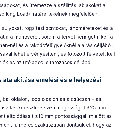
ságokat, és ütemezze a szállítási ablakokat a
orking Load) határértékeinek megfelelően.
 súlyokat, rögzítési pontokat, láncméreteket és a
ja a manőverek során; a tervet keringetni kell a
eman-nél és a rakodófelügyelőknél aláírás céljából.
ával lehet érvényesíteni, és fotózott felvételt kell
iók és az utólagos leltározások céljából.
talakítása emelési és elhelyezési
l, bal oldalon, jobb oldalon és a csúcsán – és
 plusz két keresztmetszeti magasságot ±25 mm
t eltolódásait ±10 mm pontossággal, mielőtt az
tenénk; a mérés szakaszában döntsük el, hogy az