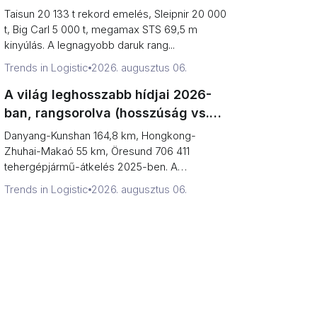
kapacitás vs. terminál teljesítmény)
Taisun 20 133 t rekord emelés, Sleipnir 20 000
t, Big Carl 5 000 t, megamax STS 69,5 m
kinyúlás. A legnagyobb daruk rang...
Trends in Logistic
2026. augusztus 06.
A világ leghosszabb hídjai 2026-
ban, rangsorolva (hosszúság vs.
ami felett autóval át lehet kelni)
Danyang-Kunshan 164,8 km, Hongkong-
Zhuhai-Makaó 55 km, Öresund 706 411
tehergépjármű-átkelés 2025-ben. A
leghosszabb hid...
Trends in Logistic
2026. augusztus 06.