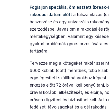
Foglaljon speciális, ömlesztett (break-
rakodási dátum előtt
a túlszámlázás (d
beszerzése és egy univerzális rakományk
szerződésbe. Javaslom a rakodási és 
mértékegységben, valamint egy késedelm
gyakori problémák gyors orvoslására és 
tartására.
Tervezze meg a kötegeket raktér szerint
6000 köbláb (cbft) méretűek, több kiseb
egységesített szállítmányokhoz képest. 
érkezés előtt 72 órával kell benyújtani
órával korábbi elkészítését, és előírja, 
erősen rögzíteni és biztosítani kell. Ad
fedélzeti távolságokat és a cél rakodás