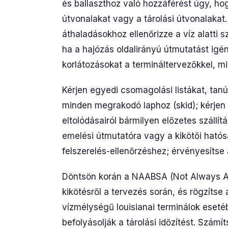
és ballaszthoz való hozzáférést úgy, h
útvonalakat vagy a tárolási útvonalakat
áthaladásokhoz ellenőrizze a víz alatti 
ha a hajózás oldalirányú útmutatást igén
korlátozásokat a termináltervezőkkel, mie
Kérjen egyedi csomagolási listákat, tan
minden megrakodó laphoz (skid); kérjen 
eltolódásairól bármilyen előzetes szállít
emelési útmutatóra vagy a kikötői hatós
felszerelés-ellenőrzéshez; érvényesítse 
Döntsön korán a NAABSA (Not Always Afl
kikötésről a tervezés során, és rögzítse
vízmélységű louisianai terminálok esetéb
befolyásolják a tárolási időzítést. Számí