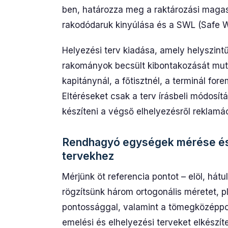
ben, határozza meg a raktározási magas
rakodódaruk kinyúlása és a SWL (Safe W
Helyezési terv kiadása, amely helyszintű
rakományok becsült kibontakozását mutat
kapitánynál, a főtisztnél, a terminál for
Eltéréseket csak a terv írásbeli módosítás
készíteni a végső elhelyezésről reklamác
Rendhagyó egységek mérése és á
tervekhez
Mérjünk öt referencia pontot – elöl, hátu
rögzítsünk három ortogonális méretet,
pontossággal, valamint a tömegközéppon
emelési és elhelyezési terveket elkészí