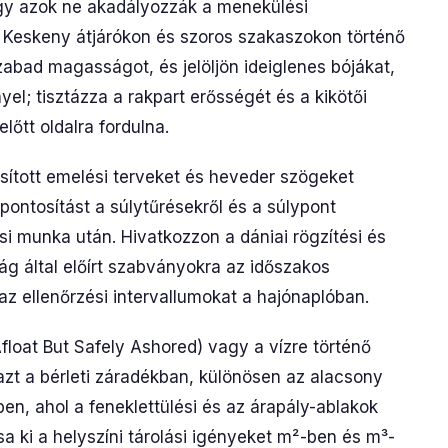
ogy azok ne akadályozzák a menekülési
. Keskeny átjárókon és szoros szakaszokon történő
szabad magasságot, és jelöljön ideiglenes bójákat,
yel; tisztázza a rakpart erősségét és a kikötői
lőtt oldalra fordulna.
úsított emelési terveket és heveder szögeket
pontosítást a súlytűrésekről és a súlypont
ási munka után. Hivatkozzon a dániai rögzítési és
ág által előírt szabványokra az időszakos
az ellenőrzési intervallumokat a hajónaplóban.
oat But Safely Ashored) vagy a vízre történő
 azt a bérleti záradékban, különösen az alacsony
en, ahol a feneklettülési és az árapály-ablakok
tsa ki a helyszíni tárolási igényeket m²-ben és m³-