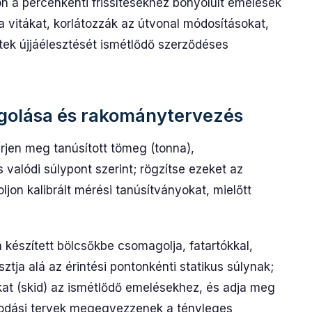
n a percenkénti frissítésekhez bonyolult emelések
a vitákat, korlátozzák az útvonal módosításokat,
tek újjáélesztését ismétlődő szerződéses
olása és rakománytervezés
érjen meg tanúsított tömeg (tonna),
alódi súlypont szerint; rögzítse ezeket az
ljon kalibrált mérési tanúsítványokat, mielőtt
 készített bölcsőkbe csomagolja, fatartókkal,
ja alá az érintési pontonkénti statikus súlynak;
kat (skid) az ismétlődő emelésekhez, és adja meg
odási tervek megegyezzenek a tényleges