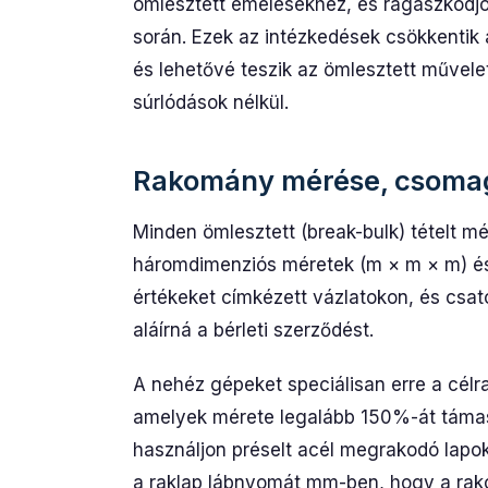
ömlesztett emelésekhez, és ragaszkodjo
során. Ezek az intézkedések csökkentik 
és lehetővé teszik az ömlesztett művele
súrlódások nélkül.
Rakomány mérése, csomag
Minden ömlesztett (break-bulk) tételt m
háromdimenziós méretek (m × m × m) és v
értékeket címkézett vázlatokon, és csato
aláírná a bérleti szerződést.
A nehéz gépeket speciálisan erre a célra
amelyek mérete legalább 150%-át támaszt
használjon préselt acél megrakodó lapo
a raklap lábnyomát mm-ben, hogy a rak