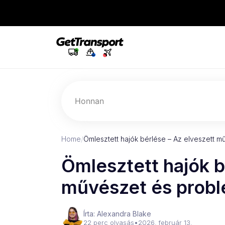
Honnan
Home
/
Ömlesztett hajók bérlése – Az elveszett m
Ömlesztett hajók b
művészet és probl
Írta: Alexandra Blake
22 perc olvasás
•
2026. február 13.