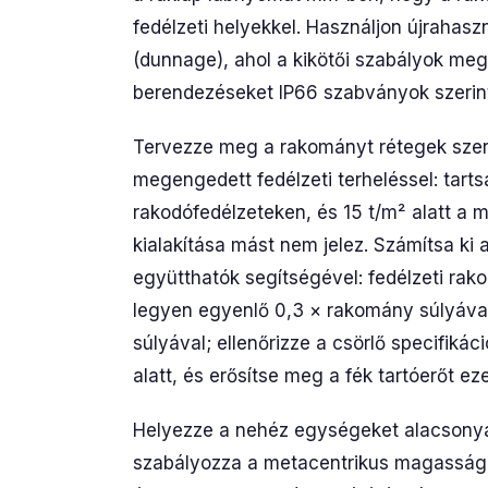
fedélzeti helyekkel. Használjon újrahas
(dunnage), ahol a kikötői szabályok me
berendezéseket IP66 szabványok szerint 
Tervezze meg a rakományt rétegek szer
megengedett fedélzeti terheléssel: tarts
rakodófedélzeteken, és 15 t/m² alatt a 
kialakítása mást nem jelez. Számítsa ki
együtthatók segítségével: fedélzeti rako
legyen egyenlő 0,3 × rakomány súlyával
súlyával; ellenőrizze a csörlő specifiká
alatt, és erősítse meg a fék tartóerőt e
Helyezze a nehéz egységeket alacsonya
szabályozza a metacentrikus magasságot