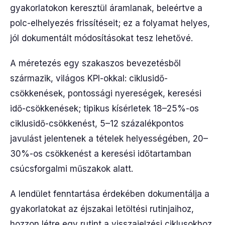
gyakorlatokon keresztül áramlanak, beleértve a
polc-elhelyezés frissítéseit; ez a folyamat helyes,
jól dokumentált módosításokat tesz lehetővé.
A méretezés egy szakaszos bevezetésből
származik, világos KPI-okkal: ciklusidő-
csökkenések, pontossági nyereségek, keresési
idő-csökkenések; tipikus kísérletek 18–25%-os
ciklusidő-csökkenést, 5–12 százalékpontos
javulást jelentenek a tételek helyességében, 20–
30%-os csökkenést a keresési időtartamban
csúcsforgalmi műszakok alatt.
A lendület fenntartása érdekében dokumentálja a
gyakorlatokat az éjszakai letöltési rutinjaihoz,
hozzon létre egy rutint a visszajelzési ciklusokhoz,