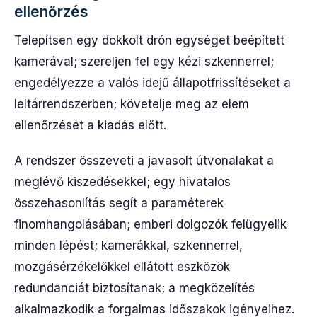
ellenőrzés
Telepítsen egy dokkolt drón egységet beépített
kamerával; szereljen fel egy kézi szkennerrel;
engedélyezze a valós idejű állapotfrissítéseket a
leltárrendszerben; követelje meg az elem
ellenőrzését a kiadás előtt.
A rendszer összeveti a javasolt útvonalakat a
meglévő kiszedésekkel; egy hivatalos
összehasonlítás segít a paraméterek
finomhangolásában; emberi dolgozók felügyelik
minden lépést; kamerákkal, szkennerrel,
mozgásérzékelőkkel ellátott eszközök
redundanciát biztosítanak; a megközelítés
alkalmazkodik a forgalmas időszakok igényeihez.