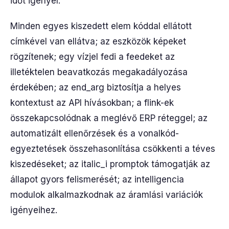
időt igényel.
Minden egyes kiszedett elem kóddal ellátott
címkével van ellátva; az eszközök képeket
rögzítenek; egy vízjel fedi a feedeket az
illetéktelen beavatkozás megakadályozása
érdekében; az end_arg biztosítja a helyes
kontextust az API hívásokban; a flink-ek
összekapcsolódnak a meglévő ERP réteggel; az
automatizált ellenőrzések és a vonalkód-
egyeztetések összehasonlítása csökkenti a téves
kiszedéseket; az italic_i promptok támogatják az
állapot gyors felismerését; az intelligencia
modulok alkalmazkodnak az áramlási variációk
igényeihez.