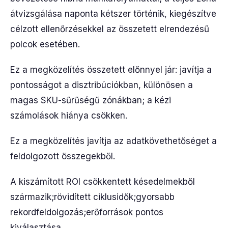
átvizsgálása naponta kétszer történik, kiegészítve
célzott ellenőrzésekkel az összetett elrendezésű
polcok esetében.
Ez a megközelítés összetett előnnyel jár: javítja a
pontosságot a disztribúciókban, különösen a
magas SKU-sűrűségű zónákban; a kézi
számolások hiánya csökken.
Ez a megközelítés javítja az adatkövethetőséget a
feldolgozott összegekből.
A kiszámított ROI csökkentett késedelmekből
származik;rövidített ciklusidők;gyorsabb
rekordfeldolgozás;erőforrások pontos
kiválasztása.