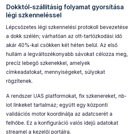
Dokktól-szállításig folyamat gyorsítása
légi szkenneléssel
Lépcsőzetes légi szkennelési protokoll bevezetése
a dokk szélén; várhatóan az ott-tartózkodási idő
akár 40%-kal csökken két héten belül. Az első
hullám a legváltozékonyabb sávokat célozza meg,
precíz lebegő szkenekkel, amelyek
címkeadatokat, mennyiségeket, súlyokat
rögzítenek.
A rendszer UAS platformokat, fix szkenereket, nb-
iot linkeket tartalmaz; együtt egy központi
validációs motor koordinálja az adatcserét a
felhőbe. Ez a konfiguráció valós idejű adatokat
streamel a kezelői portálra.