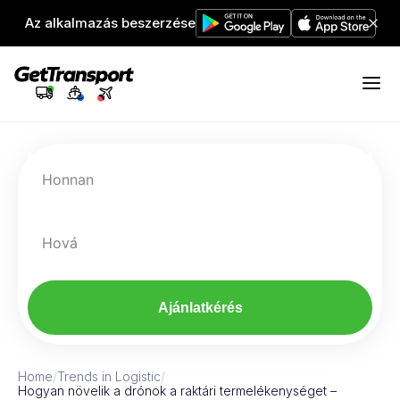
Az alkalmazás beszerzése
Honnan
Hová
Ajánlatkérés
Home
/
Trends in Logistic
/
Hogyan növelik a drónok a raktári termelékenységet –