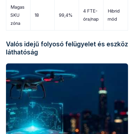
Magas
4 FTE-
Hibrid
SKU
18
99,4%
óra/nap
mód
zóna
Valós idejű folyosó felügyelet és eszköz
láthatóság