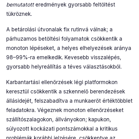
bemutatott
eredmények gyorsabb feltöltést
tükröznek.
A betárolási útvonalak fix rutinvá válnak; a
párhuzamos betöltési folyamatok csökkentik a
monoton lépéseket, a helyes elhelyezések aránya
98–99%-ra emelkedik. Kevesebb visszalépés,
gyorsabb helyreállítás a téves választásokból.
Karbantartási ellenőrzések légi platformokon
keresztül csökkentik a szkennelő berendezések
állásidejét, felszabadítva a munkaerőt értéktöbblet
feladatokra. Végeznek monoton ellenőrzéseket
szállítószalagokon, állványokon; kapukon,
súlyozott kockázati pontszámokkal a kritikus
problémák korábbi jelzésére, csökkentve az