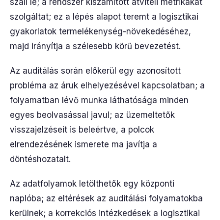
száll le; a rendszer kiszámított átviteli metrikákat
szolgáltat; ez a lépés alapot teremt a logisztikai
gyakorlatok termelékenység-növekedéséhez,
majd irányítja a szélesebb körű bevezetést.
Az auditálás során előkerül egy azonosított
probléma az áruk elhelyezésével kapcsolatban; a
folyamatban lévő munka láthatósága minden
egyes beolvasással javul; az üzemeltetők
visszajelzéseit is beleértve, a polcok
elrendezésének ismerete ma javítja a
döntéshozatalt.
Az adatfolyamok letölthetők egy központi
naplóba; az eltérések az auditálási folyamatokba
kerülnek; a korrekciós intézkedések a logisztikai