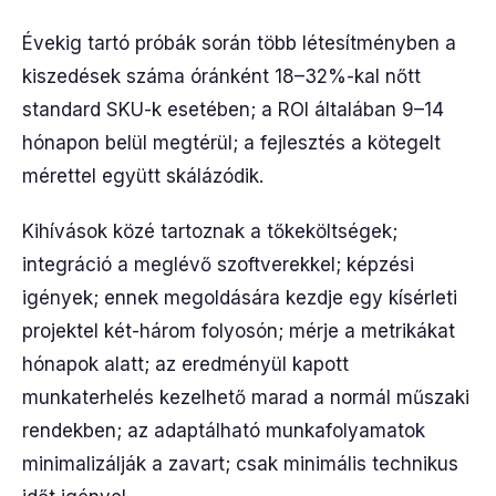
Évekig tartó próbák során több létesítményben a
kiszedések száma óránként 18–32%-kal nőtt
standard SKU-k esetében; a ROI általában 9–14
hónapon belül megtérül; a fejlesztés a kötegelt
mérettel együtt skálázódik.
Kihívások közé tartoznak a tőkeköltségek;
integráció a meglévő szoftverekkel; képzési
igények; ennek megoldására kezdje egy kísérleti
projektel két-három folyosón; mérje a metrikákat
hónapok alatt; az eredményül kapott
munkaterhelés kezelhető marad a normál műszaki
rendekben; az adaptálható munkafolyamatok
minimalizálják a zavart; csak minimális technikus