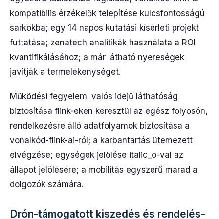
kompatibilis érzékelők telepítése kulcsfontosságú
sarkokba; egy 14 napos kutatási kísérleti projekt
futtatása; zenatech analitikák használata a ROI
kvantifikálásához; a már látható nyereségek
javítják a termelékenységet.
Működési fegyelem: valós idejű láthatóság
biztosítása flink-eken keresztül az egész folyosón;
rendelkezésre álló adatfolyamok biztosítása a
vonalkód-flink-ai-ról; a karbantartás ütemezett
elvégzése; egységek jelölése italic_o-val az
állapot jelölésére; a mobilitás egyszerű marad a
dolgozók számára.
Drón-támogatott kiszedés és rendelés-