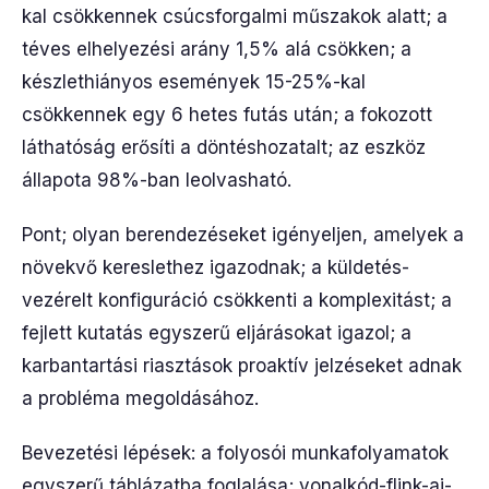
kal csökkennek csúcsforgalmi műszakok alatt; a
téves elhelyezési arány 1,5% alá csökken; a
készlethiányos események 15-25%-kal
csökkennek egy 6 hetes futás után; a fokozott
láthatóság erősíti a döntéshozatalt; az eszköz
állapota 98%-ban leolvasható.
Pont; olyan berendezéseket igényeljen, amelyek a
növekvő kereslethez igazodnak; a küldetés-
vezérelt konfiguráció csökkenti a komplexitást; a
fejlett kutatás egyszerű eljárásokat igazol; a
karbantartási riasztások proaktív jelzéseket adnak
a probléma megoldásához.
Bevezetési lépések: a folyosói munkafolyamatok
egyszerű táblázatba foglalása; vonalkód-flink-ai-