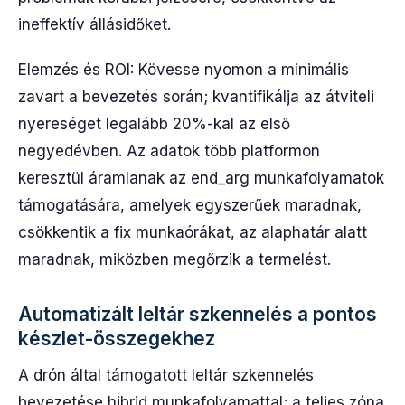
ineffektív állásidőket.
Elemzés és ROI: Kövesse nyomon a minimális
zavart a bevezetés során; kvantifikálja az átviteli
nyereséget legalább 20%-kal az első
negyedévben. Az adatok több platformon
keresztül áramlanak az end_arg munkafolyamatok
támogatására, amelyek egyszerűek maradnak,
csökkentik a fix munkaórákat, az alaphatár alatt
maradnak, miközben megőrzik a termelést.
Automatizált leltár szkennelés a pontos
készlet-összegekhez
A drón által támogatott leltár szkennelés
bevezetése hibrid munkafolyamattal; a teljes zóna