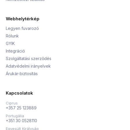
Webhelytérkép
Legyen fuvarozó
Rólunk
GYIK
Integráció
Szolgáltatási szerződés
Adatvédelmi irányelvek
Árukár-biztosítás
Kapcsolatok
Ciprus
+357 25 123889
Portugália
+351 30 0528110
Egyesült Királyság