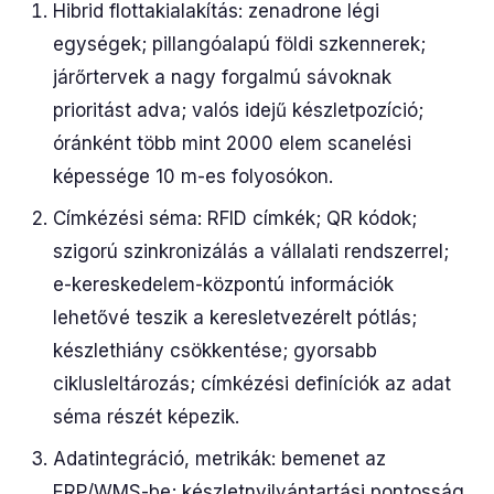
Hibrid flottakialakítás: zenadrone légi
egységek; pillangóalapú földi szkennerek;
járőrtervek a nagy forgalmú sávoknak
prioritást adva; valós idejű készletpozíció;
óránként több mint 2000 elem scanelési
képessége 10 m-es folyosókon.
Címkézési séma: RFID címkék; QR kódok;
szigorú szinkronizálás a vállalati rendszerrel;
e-kereskedelem-központú információk
lehetővé teszik a keresletvezérelt pótlás;
készlethiány csökkentése; gyorsabb
ciklusleltározás; címkézési definíciók az adat
séma részét képezik.
Adatintegráció, metrikák: bemenet az
ERP/WMS-be; készletnyilvántartási pontosság