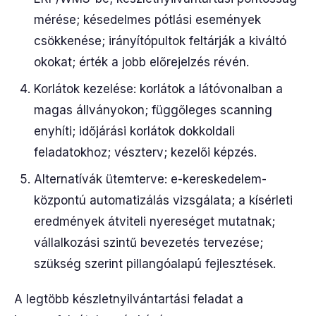
mérése; késedelmes pótlási események
csökkenése; irányítópultok feltárják a kiváltó
okokat; érték a jobb előrejelzés révén.
Korlátok kezelése: korlátok a látóvonalban a
magas állványokon; függőleges scanning
enyhíti; időjárási korlátok dokkoldali
feladatokhoz; vészterv; kezelői képzés.
Alternatívák ütemterve: e-kereskedelem-
központú automatizálás vizsgálata; a kísérleti
eredmények átviteli nyereséget mutatnak;
vállalkozási szintű bevezetés tervezése;
szükség szerint pillangóalapú fejlesztések.
A legtöbb készletnyilvántartási feladat a