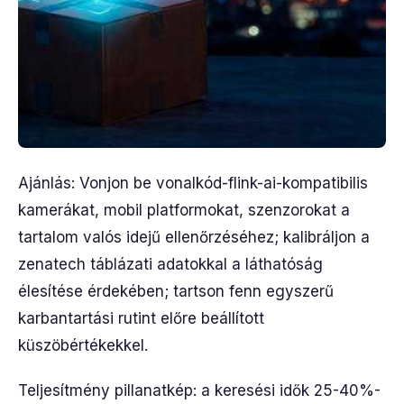
Ajánlás: Vonjon be vonalkód-flink-ai-kompatibilis
kamerákat, mobil platformokat, szenzorokat a
tartalom valós idejű ellenőrzéséhez; kalibráljon a
zenatech táblázati adatokkal a láthatóság
élesítése érdekében; tartson fenn egyszerű
karbantartási rutint előre beállított
küszöbértékekkel.
Teljesítmény pillanatkép: a keresési idők 25-40%-