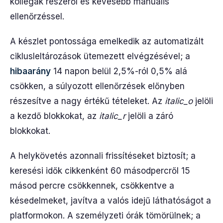
kollégák részéről és kevesebb manuális
ellenőrzéssel.
A készlet pontossága emelkedik az automatizált
ciklusleltározások ütemezett elvégzésével; a
hibaarány
14 napon belül 2,5%-ról 0,5% alá
csökken, a súlyozott ellenőrzések előnyben
részesítve a nagy értékű tételeket. Az
italic_o
jelöli
a kezdő blokkokat, az
italic_r
jelöli a záró
blokkokat.
A helykövetés azonnali frissítéseket biztosít; a
keresési idők cikkenként 60 másodpercről 15
másod percre csökkennek, csökkentve a
késedelmeket, javítva a valós idejű láthatóságot a
platformokon. A személyzeti órák tömörülnek; a