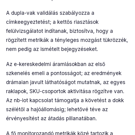
A dupla-vak validálás szabályozza a
címkeegyeztetést; a kettős riasztások
felülvizsgálatot indítanak, biztosítva, hogy a
rögzített metrikák a tényleges mozgást tükrözzék,
nem pedig az ismételt bejegyzéseket.
Az e-kereskedelmi áramlásokban az első
szkenelés emeli a pontosságot; az eredmények
drámaian javult láthatóságot mutatnak, az egyes
raklapok, SKU-csoportok aktivitása rögzítve van.
Az nb-iot kapcsolat támogatja a követést a dokk
szélétől a hajóállomásig; lehetővé téve az
érvényesítést az átadás pillanatában.
A fő monitorozandó metrikák közé tartozik a