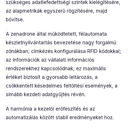
szükséges adatlefedettségi szintek kielégítésére,
az alapmetrikák egyszerű rögzítésére, majd
bővítse.
A zenadrone által működtetett, félautomata
készletnyilvántartás bevezetése nagy forgalmú
zónákban; címkézés konfigurálása RFID kódokkal;
az információk az vállalati információs
rendszerekhez kapcsolódnak; ez maximális
értéket biztosít a gyorsabb leltározás, a
csökkentett késedelmes feltöltési események, a
simább kezdeti adatgyűjtés révén.
A harmónia a kezelői erőfeszítés és az
automatizálás között stabil eredményeket hoz.