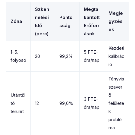
Szken
Megta
Megje
nelési
Ponto
karított
Zóna
gyzés
Idő
sság
Erőforr
ek
(perc)
ások
Kezdeti
1–5.
5 FTE-
20
99,2%
kalibrác
folyosó
óra/nap
ió
Fényvis
szaver
Utántöl
ő
3 FTE-
tő
12
99,6%
felülete
óra/nap
terület
k
problé
ma