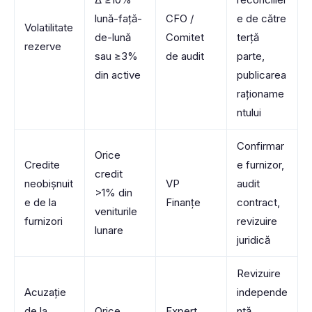
lună-față-
CFO /
e de către
Volatilitate
de-lună
Comitet
terță
rezerve
sau ≥3%
de audit
parte,
din active
publicarea
raționame
ntului
Confirmar
Orice
Credite
e furnizor,
credit
neobișnuit
VP
audit
>1% din
e de la
Finanțe
contract,
veniturile
furnizori
revizuire
lunare
juridică
Revizuire
Acuzație
independe
de la
Orice
Expert
ntă