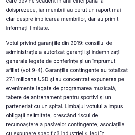
care devine scadent în anii cinci până la
doisprezece, iar membrii au cerut un raport mai
clar despre implicarea membrilor, dar au primit
informații limitate.
Votul privind garanțiile din 2019: consiliul de
administrație a autorizat garanții și indemnizații
generale legate de conferințe și un împrumut
afiliat (vot 9-4). Garanțiile contingente au totalizat
27,1 milioane USD și au concentrat expunerea pe
evenimente legate de programarea muzicală,
tabere de antrenament pentru sportivi și un
parteneriat cu un spital. Limbajul votului a impus
obligații nelimitate, crescând riscul de
recunoaștere a pasivelor contingente; asociațiile
cu expunere specifică industriei și legi în