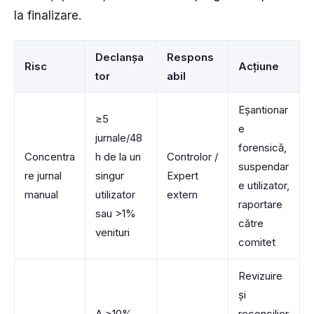
la finalizare.
Declanșa
Respons
Risc
Acțiune
tor
abil
Eșantionar
≥5
e
jurnale/48
forensică,
Concentra
h de la un
Controlor /
suspendar
re jurnal
singur
Expert
e utilizator,
manual
utilizator
extern
raportare
sau >1%
către
venituri
comitet
Revizuire
și
Δ ≥10%
reconcilier