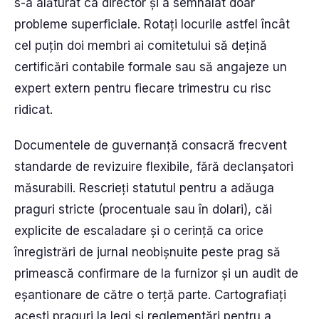
s-a alăturat ca director și a semnalat doar
probleme superficiale. Rotați locurile astfel încât
cel puțin doi membri ai comitetului să dețină
certificări contabile formale sau să angajeze un
expert extern pentru fiecare trimestru cu risc
ridicat.
Documentele de guvernanță consacră frecvent
standarde de revizuire flexibile, fără declanșatori
măsurabili. Rescrieți statutul pentru a adăuga
praguri stricte (procentuale sau în dolari), căi
explicite de escaladare și o cerință ca orice
înregistrări de jurnal neobișnuite peste prag să
primească confirmare de la furnizor și un audit de
eșantionare de către o terță parte. Cartografiați
acești praguri la legi și reglementări pentru a