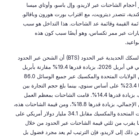
ر أحجام الشاحنات عبر لاريدو، وإل باسو، وأوتاي ميسا
ندية، تتصدر ديترويت، مع اقتراب بورت هورون وبافالو.
مة القيمة وقائمة عد الشاحنات. هذا التداخل هو سبب
يارات عبر ممر تكساس، وهو أيضًا سبب كون هذه
واعيد.
من السهل الاستهانة بحجم التدفق. أفادت هيئة السكك الحديدية عبر الحدود (BTS) أن الشحن عبر الحدود
في أمريكا الشمالية بلغ 150.8 مليار دولار أمريكي في أبريل 2026، بزيادة قدرها 19.4% مقارنة بأبريل
2025. وحسب البلد، بلغ حجم تجارة البضائع بين الولايات المتحدة والمكسيك عبر جميع الوسائل 86.0
مليار دولار أمريكي في ذلك الشهر، بزيادة قدرها 23.4% على أساس سنوي، بينما بلغ حجم التجارة بين
الولايات المتحدة وكندا 64.8 مليار دولار أمريكي، بزيادة قدرها 14.4%. قامت الشاحنات بمعظم العمل
الشاق، حيث نقلت 98.4 مليار دولار أمريكي من الإجمالي، بزيادة قدرها 18.8%، ومن قيمة الشاحنات هذه،
عبر 64.2 مليار دولار أمريكي الحدود بين الولايات المتحدة والمكسيك مقابل 34.1 مليار دولار أمريكي على
 ما يقرب من ثلثي قيمة الشاحنات عبر الحدود من خلال
ن ذلك إلى لاريدو، فإن الترتيب لم يعد مجرد فضول بل