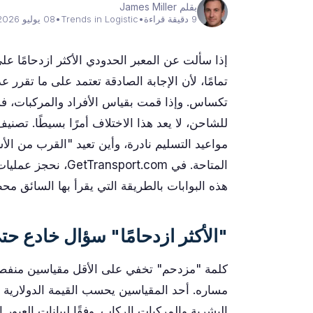
بقلم James Miller
9 دقيقة قراءة
•
Trends in Logistic
•
08 يوليو 2026
إذا سألت عن المعبر الحدودي الأكثر ازدحامًا 
تمامًا، لأن الإجابة الصادقة تعتمد على ما تقرر 
تكساس. وإذا قمت بقياس الأفراد والمركبات، ف
للشاحن، لا يعد هذا الاختلاف أمرًا بسيطًا. تص
المتاحة. في ort.com
هذه البوابات بالطريقة التي يقرأ بها السائق مح
"الأكثر ازدحامًا" سؤال خادع حت
كلمة "مزدحم" تخفي على الأقل مقياسين منفصل
مساره. أحد المقياسين يحسب القيمة الدولارية ل
البشرية والمركبات الركاب. وفقًا لبيانات العبو