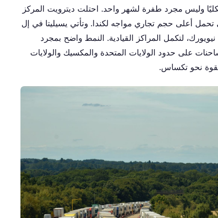
هيكليًا وليس مجرد طفرة لشهر واحد. احتلت ديترويت المركز
كي، وهي التي تحمل أعلى حجم تجاري مواجه لكندا. وتأتي يسيليتا في إل
يويورك، لتكمل المراكز القيادية. النمط واضح بمجرد
حنات على حدود الولايات المتحدة والمكسيك والولايات
 بقوة نحو تكساس.