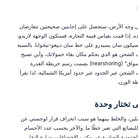
على وجه الأرض، ستحصل على إجابتين صحيحتين تتعارضان
عده. إذا قمت بقياس قيمة التجارة، فستكون الوجهة لاريدو،
سيكون سان يسيدرو على خط سان دييغو-تيخوانا. بالنسبة
نيف الشحن هو الذي يحكم مكان بقاء حمولاتك، وأين تصبح
مواعيد التسليم نادرة، وأين تعيد "القرب من الأسواق" (nearshoring) بصمت رسم خريطة القدرة
GetTransp، نحجز عمليات الشحن عبر الحدود عبر حدود أمريكا الشمالية، لذا نقرأ
طة الوزن.
ى تختار وحدة
ين، والخلط بينهما هو سبب انحراف قرار لوجستي عن
لبضائع التي تعبر خطًا ما. والآخر يحسب عدد الأجسام
ر الحدودية الصادرة عن مكتب الإحصاءات بوزارة النقل