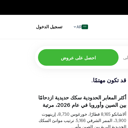
تسجيل الدخول
AR
لى
احصل على عروض
قد تكون مهتمًا.
أكثر المعابر الحدودية سكك حديدية ازدحامًا
بين الصين وأوروبا في عام 2026، مرتبة
(قطارات مقابل مخاطر الاختناق)
ألاشانكو 8,165 قطارًا، خورغوس 8,730، إرينهوت
3,900، الممر الشرقي 5,166. ترتيب موانئ السكك
الحديدية البرية بين الصين وأور...