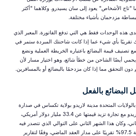
ينما "تاج الأشخاص" يعود إلى سان يسيدرو. وكلاهما "أكثر
ببساطة مزدحمان بأشياء مختلفة.
 هذه الوحدات فقط هي التي تدفع الفاتورة. المعبر الذي
رك تقريبًا بأي شيء عما إذا كانت شاحنتك المبردة ستمر في
ع تصنيف قيمة البضائع باعتباره الخريطة العملية ونضع
حمي أيضًا الشاحن من خطأ شائع، وهو اختيار مسار لأن
لم دون التحقق مما إذا كان مزدحمًا بالبضائع أو بالمسافرين.
 البضائع بالفعل
بالولايات المتحدة مدينة لاريدو بولاية تكساس في صدارة
القارة. ففي شهر واحد، أبريل 2026، تعاملت لاريدو مع تجارة تزيد قيمتها عن 33.4 مليار دولار أمريكي،
ي، وكان هذا الشهر الثاني على التوالي الذي تتصدر فيه
لاريدو كامل البلاد. نمت تجارتها عبر الحدود بنسبة 97.5% تقريبًا على مدار العقد الماضي، وفقًا لتقارير