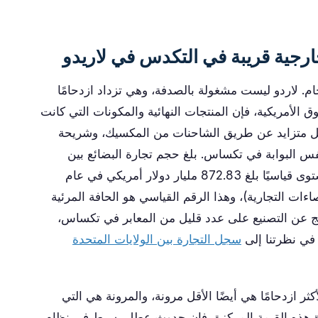
خارجية قريبة في التكدس في لاريدو
م. لاردو ليست مشغولة بالصدفة، وهي تزداد ازدحامًا
الأمريكية، فإن المنتجات النهائية والمكونات التي كانت
ل متزايد عن طريق الشاحنات من المكسيك، وشريحة
فس البوابة في تكساس. بلغ حجم تجارة البضائع بين
الولايات المتحدة والمكسيك عبر ميناء لاريدو مستوى قياسيًا بلغ 872.83 مليار دولار أمريكي في عام
ر تستند إلى BTS (نظام الإحصاءات التجارية)، وهذا الرقم القياسي هو الحافة المرئية
تج عن التصنيع على عدد قليل من المعابر في تكساس،
 في نظرتنا إلى
سجل التجارة بين الولايات المتحدة
ر ازدحامًا هي أيضًا الأقل مرونة، والمرونة هي التي
ة هذه القيمة المركزة، فإن حدوث عطل بسيط في نظام