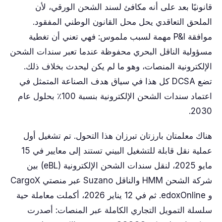
قانونيًا بعد على أنه مكافئ لسند الشحن الورقي، لأن
الملحق التعاقدي يحل محل القانون الوطني المفقود.
موافقة P&I مهمة لسبب ملموس: فهي تعني أن تغطية
مسؤولية الناقل البحري محفوظة عندما تعبر سندات الشحن
الإلكترونية المنصات، وهو ما لم يكن ليحدث بخلاف ذلك.
تضع DCSA كل هذا في سياق هدف الصناعة المتمثل في
اعتماد سندات الشحن الإلكترونية بنسبة 100٪ بحلول عام
2030.
هناك معلمتان بارزتان تبرزان هذا التحول. تم تشغيل أول
عملية نقل قابلة للتشغيل البيني تستند إلى معايير في 15
مايو 2025، لنقل سندات الشحن الإلكترونية (eBL) بين
شركة الشحن HMM والناقل Suzano عبر منصتي CargoX
و edoxOnline. ثم في 12 يناير 2026، أكملت معاملة حية
سلسلة التمويل التجاري الكاملة عبر المنصات: أصدرت