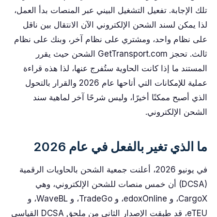
تلك الإجابة. تفعيل التشغيل البيني عبر المنصات بدأ العمل،
لذا يمكن لسند الشحن الإلكتروني الآن الانتقال بين ناقل
على نظام واحد، ومشتري على نظام آخر، وبنك على نظام
ثالث. تحجز GetTransport.com الشحن حيث يقرر
المستند ما إذا كانت الحاوية ستُفرج عنها، لذا هذه قراءة
عملية للإمكانات التي أتاحها عام 2026 والقرار بالتحول
الذي أصبح ممكنًا أخيرًا، وليس شرحًا آخر لماهية سند
الشحن الإلكتروني.
ما الذي تغير بالفعل في عام 2026
في يونيو 2026، أعلنت جمعية الشحن بالحاويات الرقمية
(DCSA) أن خمس منصات للشحن الإلكتروني، وهي
CargoX، و edoxOnline، و TradeGo، و WaveBL، و
eTEU، قد طبقت الإصدار الثاني من ملحق DCSA القياسي