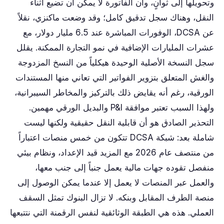
وتحويلها إلى ثوانٍ، وأن الفاتورة لا يمكن أن تضيع أثناء
النقل، وهناك سجل تدقيق كامل؛ وقد وضعت ماكنزي، نقلاً
عن DCSA، الوفورات المباشرة عند 6.5 مليار دولار، مع
عشرات المليارات الإضافية في نمو التجارة الممكنة. يقلل
سجل النسخة الأصلية الوحيدة هيكلياً من النسخ المزدوجة
والغش المتعلق بتزوير الفواتير التي تعاني منها المستندات
الورقية، رغم أنه يقايض ذلك بالتركيز والمخاطر السيبرانية،
ولهذا السبب تعتبر موافقة P&I والبديل الورقي مهمين.
التحذير الصادق هو أن قابلية النقل حقيقية ولكنها ليست
شاملة بعد: شبكة DCSA تتكون من خمس منصات اعتباراً
من منتصف عام 2026 مع المزيد قيد الإعداد، ونظام بيئي
منفصل تقوده جهات مالية يعمل جنباً إلى جنب معها،
والعمل عبر المنصات لا يعمل إلا عندما يمكن الوصول إلى
منصة الطرف المقابل وبنكه. لا تزال البنوك تمثل السقف
العملي. هذه هي الطبقة الوثائقية لنفس الرقمنة التي نتتبعها