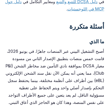
في
دليل DCSA للتتبع والتتبع
ومعايير التكامل في
دليل حول
MCP في اللوجستيات
.
أسئلة متكررة
ما الذي
أصبح التشغيل البيني عبر المنصات جاهزًا. في يونيو 2026،
قامت خمس منصات بتطبيق الإصدار الثاني من مسودة
معيار DCSA بموافقة نادي التأمين ضد مخاطر الشحن (P&I
Club)، مما يعني أنه يمكن الآن نقل سند الشحن الإلكتروني
(eBL) بين أطراف على أنظمة مختلفة، بينما يحتفظ سجل
التحكم بإصدار أصلي واحد ويتم الحفاظ على تغطية
مسؤولية الناقل. لم يعد يتعين على جميع الأطراف التواجد
على نفس المنصة، وهذا كان هو الحاجز الذي أعاق التبني.