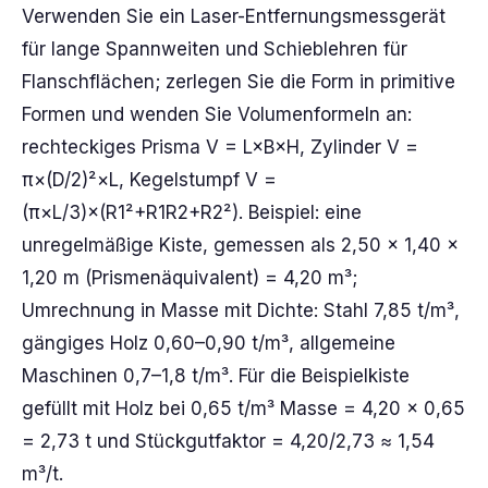
Verwenden Sie ein Laser-Entfernungsmessgerät
für lange Spannweiten und Schieblehren für
Flanschflächen; zerlegen Sie die Form in primitive
Formen und wenden Sie Volumenformeln an:
rechteckiges Prisma V = L×B×H, Zylinder V =
π×(D/2)²×L, Kegelstumpf V =
(π×L/3)×(R1²+R1R2+R2²). Beispiel: eine
unregelmäßige Kiste, gemessen als 2,50 × 1,40 ×
1,20 m (Prismenäquivalent) = 4,20 m³;
Umrechnung in Masse mit Dichte: Stahl 7,85 t/m³,
gängiges Holz 0,60–0,90 t/m³, allgemeine
Maschinen 0,7–1,8 t/m³. Für die Beispielkiste
gefüllt mit Holz bei 0,65 t/m³ Masse = 4,20 × 0,65
= 2,73 t und Stückgutfaktor = 4,20/2,73 ≈ 1,54
m³/t.