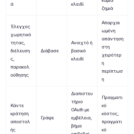
καμία
ά
κλειδί
ζημιά
Απαρχαι
Έλεγχος
ωμένη
χωρητικό
απάντηση
τητας,
Ανοιχτό ή
στη
διέλευση
Διάβασε
βασικό
χειρότερ
ς,
κλειδί
η
παρακολ
περίπτωσ
ούθησης
η
Διαπιστευ
Πραγματι
τήριο
Κάντε
κό
OAuth με
κράτηση
κόστος,
Γράψε
εμβέλεια,
αποστολ
πραγματι
βήμα
ής
κό
επιβεβαί