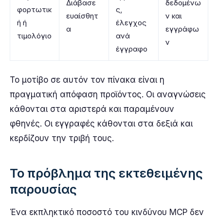
Διάβασε
δεδομένω
φορτωτικ
ς,
ευαίσθητ
ν και
ή ή
έλεγχος
α
εγγράφω
τιμολόγιο
ανά
ν
έγγραφο
Το μοτίβο σε αυτόν τον πίνακα είναι η
πραγματική απόφαση προϊόντος. Οι αναγνώσεις
κάθονται στα αριστερά και παραμένουν
φθηνές. Οι εγγραφές κάθονται στα δεξιά και
κερδίζουν την τριβή τους.
Το πρόβλημα της εκτεθειμένης
παρουσίας
Ένα εκπληκτικό ποσοστό του κινδύνου MCP δεν