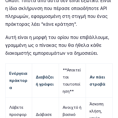
OAuth. Τίποτα από αυτά δεν είναι εξωτικό. Είναι
η ίδια σκλήρυνση που πέρασε οποιοδήποτε API
πληρωμών, εφαρμοσμένη στη στιγμή που ένας
πράκτορας λέει "κάνε κράτηση".
Αυτή είναι η μορφή του ορίου που επιβάλλουμε,
γραμμένη ως ο πίνακας που θα ήθελα κάθε
διακομιστής εμπορευμάτων να δημοσιεύει.
**Απαιτεί
Ενέργεια
Διαβάζει
ται
Αν πάει
πράκτορ
ή γράφει
ταυτοποί
στραβά
α
ηση**
Άσκοπη
Λάβετε
Ανοιχτό ή
κλήση,
προσφορ
Διάβασε
βασικό