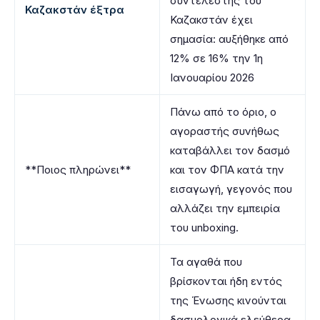
συντελεστής του
Καζακστάν έξτρα
Καζακστάν έχει
σημασία: αυξήθηκε από
12% σε 16% την 1η
Ιανουαρίου 2026
Πάνω από το όριο, ο
αγοραστής συνήθως
καταβάλλει τον δασμό
**Ποιος πληρώνει**
και τον ΦΠΑ κατά την
εισαγωγή, γεγονός που
αλλάζει την εμπειρία
του unboxing.
Τα αγαθά που
βρίσκονται ήδη εντός
της Ένωσης κινούνται
δασμολογικά ελεύθερα