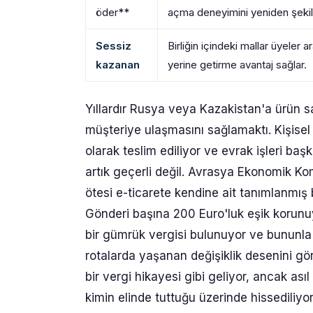
öder**
açma deneyimini yeniden şekill
Sessiz
Birliğin içindeki mallar üyeler
kazanan
yerine getirme avantaj sağlar.
Yıllardır Rusya veya Kazakistan'a ürün 
müşteriye ulaşmasını sağlamaktı. Kişisel
olarak teslim ediliyor ve evrak işleri ba
artık geçerli değil. Avrasya Ekonomik K
ötesi e-ticarete kendine ait tanımlanmış b
Gönderi başına 200 Euro'luk eşik korunuy
bir gümrük vergisi bulunuyor ve bununla ilg
rotalarda yaşanan değişiklik desenini görm
bir vergi hikayesi gibi geliyor, ancak as
kimin elinde tuttuğu üzerinde hissediliyo