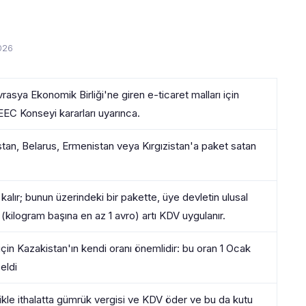
026
asya Ekonomik Birliği'ne giren e-ticaret malları için
EEC Konseyi kararları uyarınca.
stan, Belarus, Ermenistan veya Kırgızistan'a paket satan
kalır; bunun üzerindeki bir pakette, üye devletin ulusal
 (kilogram başına en az 1 avro) artı KDV uygulanır.
i için Kazakistan'ın kendi oranı önemlidir: bu oran 1 Ocak
eldi
likle ithalatta gümrük vergisi ve KDV öder ve bu da kutu