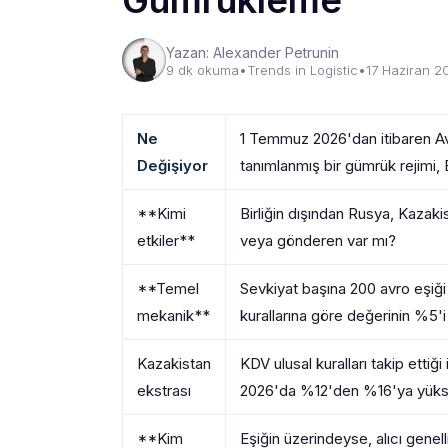
Gümrükleme
Yazan: Alexander Petrunin
9 dk okuma
•
Trends in Logistic
•
17 Haziran 2
Ne
1 Temmuz 2026'dan itibaren Avr
Değişiyor
tanımlanmış bir gümrük rejimi, 
**Kimi
Birliğin dışından Rusya, Kazaki
etkiler**
veya gönderen var mı?
**Temel
Sevkiyat başına 200 avro eşiği 
mekanik**
kurallarına göre değerinin %5'i
Kazakistan
KDV ulusal kuralları takip ettiğ
ekstrası
2026'da %12'den %16'ya yüks
**Kim
Eşiğin üzerindeyse, alıcı genel