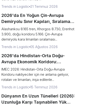
Trends in Logistic
21 Temmuz 2026
2026'da En Yoğun Çin-Avrupa
Demiryolu Sınır Kapıları, Sıralama
(Trenler vs Darboğaz Riski)
Alashankou 8.165 tren, Khorgos 8.730, Erenhot
3.900, doğu koridoru 5.166. Çin-Avrupa
demiryolu kara limanları sıralaması...
Trends in Logistic
05 Ağustos 2026
2026'da Hindistan-Orta Doğu-
Avrupa Ekonomik Koridoru:
Göndericilerin Bilmesi Gerekenler
IMEC 2026: Hindistan-Orta Doğu-Avrupa
Koridoru nakliyeciler için ne anlama geliyor,
rotaları ve limanları, inşa edilenle...
Trends in Logistic
15 Temmuz 2026
Dünyanın En Uzun Tünelleri (2026):
Uzunluğa Karşı Taşınabilen Yük