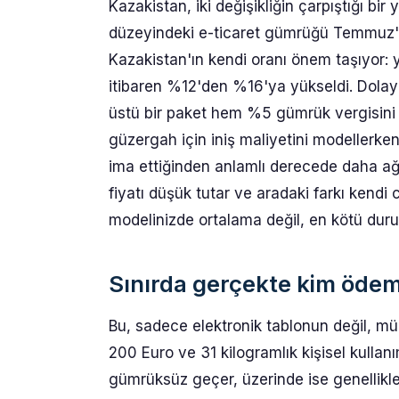
Kazakistan, iki değişikliğin çarpıştığı bir 
düzeyindeki e-ticaret gümrüğü Temmuz'da 
Kazakistan'ın kendi oranı önem taşıyor:
itibaren %12'den %16'ya yükseldi. Dola
üstü bir paket hem %5 gümrük vergisini
güzergah için iniş maliyetini modellerken
ima ettiğinden anlamlı derecede daha ağı
fiyatı düşük tutar ve aradaki farkı kendi 
modelinizde ortalama değil, en kötü durum
Sınırda gerçekte kim öde
Bu, sadece elektronik tablonun değil, mü
200 Euro ve 31 kilogramlık kişisel kullanı
gümrüksüz geçer, üzerinde ise genellikle 