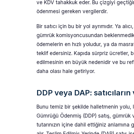
ve KDV tahakkuk eder. Bu çizgiyi geçtiği
ödenmesi gereken vergilerdir.
Bir satıcı için bu bir yol ayrımıdır. Ya al
gümrük komisyoncusundan beklenmedik bir
ödemelerin en hızlı yoludur, ya da masrafl
teklif edersiniz. Kapıda sürpriz ücretler,
edilmesinin en büyük nedenidir ve bu re
daha olası hale getiriyor.
DDP veya DAP: satıcıların
Bunu temiz bir şekilde halletmenin yolu, I
Gümrüğü Ödenmiş (DDP) satış, gümrük v
tutarınızın içine dahil ettiğiniz anlamın
alır. Teslim Edilmiş Yerinde (DAP) satış is