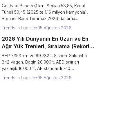
Sıralaması
Gotthard Base 57,1 km, Seikan 53,85, Kanal
Tüneli 50,45 (2025'te 1,16 milyon kamyonla),
Brenner Base Temmuz 2026'da tama...
Trends in Logistic
05 Ağustos 2026
2026 Yılı Dünyanın En Uzun ve En
Ağır Yük Trenleri, Sıralama (Rekorlar
vs Günlük Gerçeklik)
BHP 7.353 km ve 99.732 t, Sishen-Saldanha
342 vagon, Daqin 20.000 t, ABD sınırları
yaklaşık 16.000 ft, AB standardı 740 ...
Trends in Logistic
05 Ağustos 2026