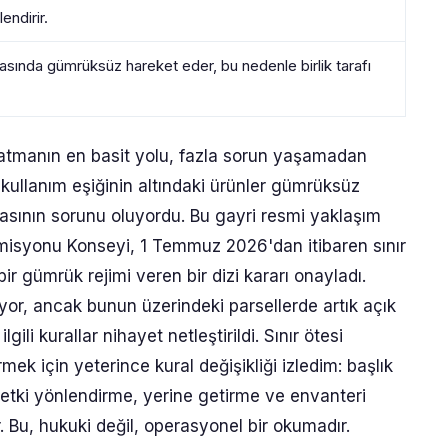
endirir.
 arasında gümrüksüz hareket eder, bu nedenle birlik tarafı
satmanın en basit yolu, fazla sorun yaşamadan
 kullanım eşiğinin altındaki ürünler gümrüksüz
şkasının sorunu oluyordu. Bu gayri resmi yaklaşım
omisyonu Konseyi, 1 Temmuz 2026'dan itibaren sınır
ir gümrük rejimi veren bir dizi kararı onayladı.
or, ancak bunun üzerindeki parsellerde artık açık
ili kurallar nihayet netleştirildi. Sınır ötesi
ek için yeterince kural değişikliği izledim: başlık
ıl etki yönlendirme, yerine getirme ve envanteri
r. Bu, hukuki değil, operasyonel bir okumadır.