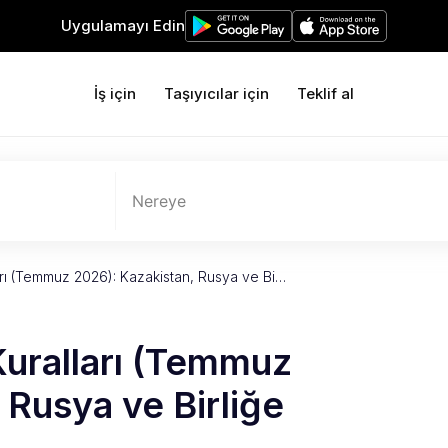
Uygulamayı Edin
İş için
Taşıyıcılar için
Teklif al
Nereye
rı (Temmuz 2026): Kazakistan, Rusya ve Bi…
uralları (Temmuz
 Rusya ve Birliğe