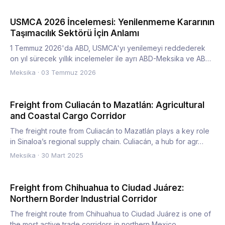
USMCA 2026 İncelemesi: Yenilenmeme Kararının
Taşımacılık Sektörü İçin Anlamı
1 Temmuz 2026'da ABD, USMCA'yı yenilemeyi reddederek
on yıl sürecek yıllık incelemeler ile ayrı ABD-Meksika ve ABD-
Kanad…
Meksika
·
03 Temmuz 2026
Freight from Culiacán to Mazatlán: Agricultural
and Coastal Cargo Corridor
The freight route from Culiacán to Mazatlán plays a key role
in Sinaloa’s regional supply chain. Culiacán, a hub for agr…
Meksika
·
30 Mart 2025
Freight from Chihuahua to Ciudad Juárez:
Northern Border Industrial Corridor
The freight route from Chihuahua to Ciudad Juárez is one of
the most active trade corridors in northern Mexico.