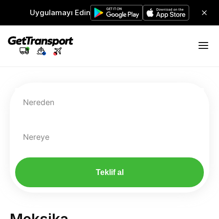
Uygulamayı Edin
Nereden
Nereye
Teklif al