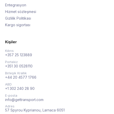
Entegrasyon
Hizmet sözleşmesi
Gizlilik Politikası
Kargo sigortası
Kişiler
Kıbrıs
+357 25 123889
Portekiz
+351 30 0528110
Birleşik Krallık
+44 20 4577 1766
ABD
+1 302 240 28 90
E-posta
info@gettransport.com
Adres
57 Spyrou Kyprianou, Larnaca 6051