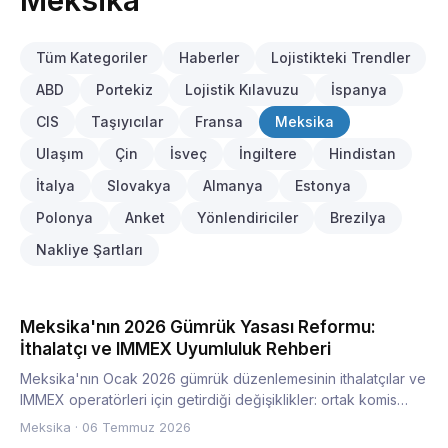
Meksika
Tüm Kategoriler
Haberler
Lojistikteki Trendler
ABD
Portekiz
Lojistik Kılavuzu
İspanya
CIS
Taşıyıcılar
Fransa
Meksika
Ulaşım
Çin
İsveç
İngiltere
Hindistan
İtalya
Slovakya
Almanya
Estonya
Polonya
Anket
Yönlendiriciler
Brezilya
Nakliye Şartları
Meksika'nın 2026 Gümrük Yasası Reformu:
İthalatçı ve IMMEX Uyumluluk Rehberi
Meksika'nın Ocak 2026 gümrük düzenlemesinin ithalatçılar ve
IMMEX operatörleri için getirdiği değişiklikler: ortak komis…
Meksika
·
06 Temmuz 2026