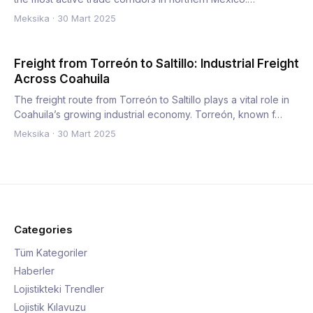
Chihuahu…
Meksika
·
30 Mart 2025
Freight from Torreón to Saltillo: Industrial Freight
Across Coahuila
The freight route from Torreón to Saltillo plays a vital role in
Coahuila’s growing industrial economy. Torreón, known f…
Meksika
·
30 Mart 2025
Categories
Tüm Kategoriler
Haberler
Lojistikteki Trendler
Lojistik Kılavuzu