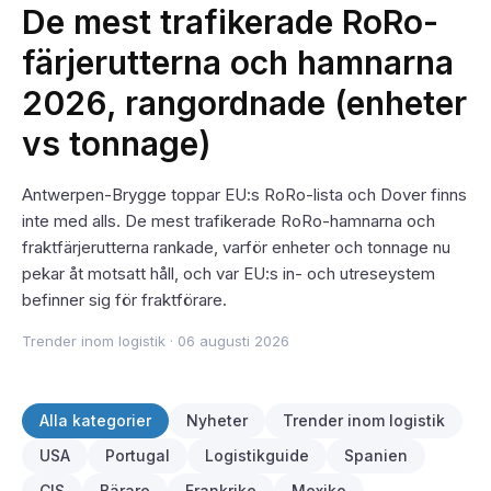
De mest trafikerade RoRo-
färjerutterna och hamnarna
2026, rangordnade (enheter
vs tonnage)
Antwerpen-Brygge toppar EU:s RoRo-lista och Dover finns
inte med alls. De mest trafikerade RoRo-hamnarna och
fraktfärjerutterna rankade, varför enheter och tonnage nu
pekar åt motsatt håll, och var EU:s in- och utreseystem
befinner sig för fraktförare.
Trender inom logistik
·
06 augusti 2026
Alla kategorier
Nyheter
Trender inom logistik
USA
Portugal
Logistikguide
Spanien
CIS
Bärare
Frankrike
Mexiko