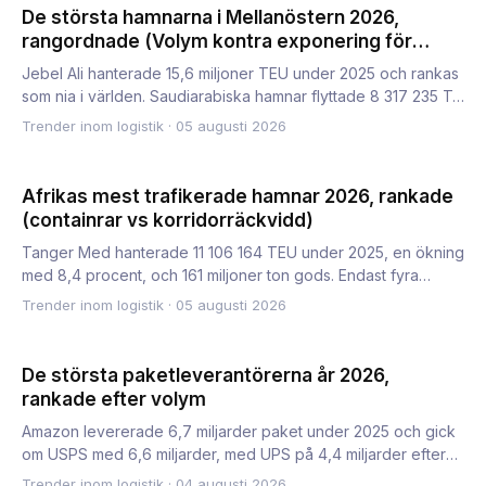
De största hamnarna i Mellanöstern 2026,
rangordnade (Volym kontra exponering för
sund)
Jebel Ali hanterade 15,6 miljoner TEU under 2025 och rankas
som nia i världen. Saudiarabiska hamnar flyttade 8 317 235 T…
Trender inom logistik
·
05 augusti 2026
Afrikas mest trafikerade hamnar 2026, rankade
(containrar vs korridorräckvidd)
Tanger Med hanterade 11 106 164 TEU under 2025, en ökning
med 8,4 procent, och 161 miljoner ton gods. Endast fyra
afrika…
Trender inom logistik
·
05 augusti 2026
De största paketleverantörerna år 2026,
rankade efter volym
Amazon levererade 6,7 miljarder paket under 2025 och gick
om USPS med 6,6 miljarder, med UPS på 4,4 miljarder efter
ett…
Trender inom logistik
·
04 augusti 2026