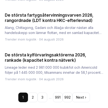
De största fartygsåtervinningsvarven 2026,
rangordnade (LDT kontra HKC-efterlevnad)
Alang, Chittagong, Gadani och Aliağa skrotar nästan alla
handelsskepp som lämnar flottan, med en samlad kapacitet
på näs…
Trender inom logistik
·
04 augusti 2026
De största kylförvaringsaktörerna 2026,
rankade (kapacitet kontra nätverk)
Lineage leder med 2 981 000 000 kubikfot och Americold
följer på 1 445 000 000, tillsammans innehar de 58,1 procent
av G…
Trender inom logistik
·
04 augusti 2026
1
2
3
…
991
992
Next ›