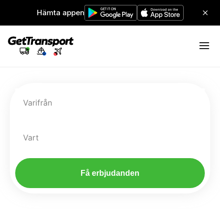
Hämta appen
Varifrån
Vart
Få erbjudanden