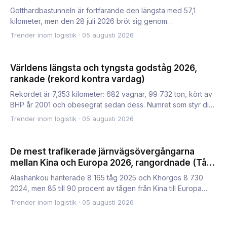
Gotthardbastunneln är fortfarande den längsta med 57,1
kilometer, men den 28 juli 2026 bröt sig genom
Brennerbasistunnel…
Trender inom logistik
·
05 augusti 2026
Världens längsta och tyngsta godståg 2026,
rankade (rekord kontra vardag)
Rekordet är 7,353 kilometer: 682 vagnar, 99 732 ton, kört av
BHP år 2001 och obesegrat sedan dess. Numret som styr din
b…
Trender inom logistik
·
05 augusti 2026
De mest trafikerade järnvägsövergångarna
mellan Kina och Europa 2026, rangordnade (Tåg
vs. flaskhalsrisk)
Alashankou hanterade 8 165 tåg 2025 och Khorgos 8 730
2024, men 85 till 90 procent av tågen från Kina till Europa
anländ…
Trender inom logistik
·
05 augusti 2026