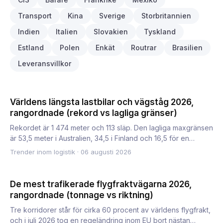
Transport
Kina
Sverige
Storbritannien
Indien
Italien
Slovakien
Tyskland
Estland
Polen
Enkät
Routrar
Brasilien
Leveransvillkor
Världens längsta lastbilar och vägståg 2026,
rangordnade (rekord vs lagliga gränser)
Rekordet är 1 474 meter och 113 släp. Den lagliga maxgränsen
är 53,5 meter i Australien, 34,5 i Finland och 16,5 för en…
Trender inom logistik
·
06 augusti 2026
De mest trafikerade flygfraktvägarna 2026,
rangordnade (tonnage vs riktning)
Tre korridorer står för cirka 60 procent av världens flygfrakt,
och i juli 2026 tog en regeländring inom EU bort nästan…