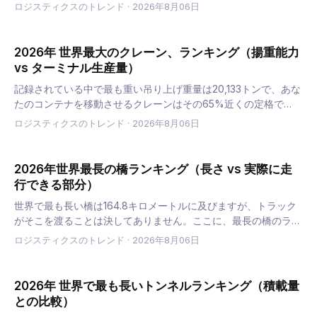
の1の貨物量が削減されました。最も混雑している航空貨物路線
ロジスティクスのトレンド
·
2026年8月06日
を、その方向とともにランキング形式で示します。
2026年 世界最大のクレーン、ランキング（揚重能力
vs ターミナル生産量）
記録されている中で最も重い吊り上げ重量は20,133トンで、あな
たのコンテナを移動させるクレーンはその65%近くの定格で
す。ここでは、最大のクレーンをランキング形式で紹介し、ター
ロジスティクスのトレンド
·
2026年8月06日
ミナルでトン数よりもリーチが重視される理由、そして2026年
1…
2026年世界最長の橋ランキング（長さ vs 実際に走
行できる部分）
世界で最も長い橋は164.8キロメートルに及びますが、トラック
がそこを渡ることは決してありません。ここに、最長の橋のラン
キング、貨物輸送をしている橋、そしてなぜ30トンの制限速度
ロジスティクスのトレンド
·
2026年8月06日
が常に記録を上回るのかをまとめました。
2026年 世界で最も長いトンネルランキング（積載量
との比較）