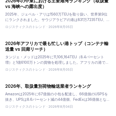
2026年の中東における主要港湾ランキング（取扱量
vs 海峡への露出度）
2025年、ジェベル・アリは1560万TEUを取り扱い、世界第9位
にランクされました。サウジアラビアの港は831万7235TEU、
ADポートは770万TEUを処理しました。2026年には、コンテナ
ロジスティクスのトレンド
·
2026年8月05日
量と同様に、バースがホルムズ海峡のどちら側に…
2026年アフリカで最も忙しい港トップ（コンテナ輸
送量 vs 回廊リーチ）
タンジェ・メッドは2025年に11,106,164TEU（8.4パーセント
増）と1億6100万トンの貨物を処理しました。アフリカの港でロ
イズ・リストのトップ100に入ったのはわずか4港で、ダーバン
ロジスティクスのトレンド
·
2026年8月05日
はもはやその一つではありません。以下にランキ…
2026年、取扱量別荷物輸送業者ランキング
Amazonは2025年に67億個の小包を配達し、66億個のUSPSを
抜き、UPSは8.6パーセント減の44億個、FedExは36億個となっ
た。かつての3大企業は現在、米国内小包の61パーセントを取り
ロジスティクスのトレンド
·
2026年8月04日
扱っており、パンデミック前の85パーセン…