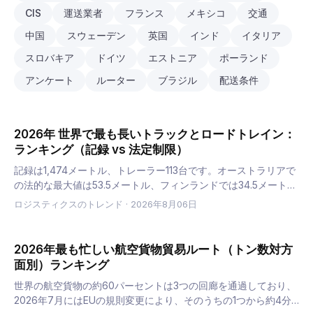
CIS
運送業者
フランス
メキシコ
交通
中国
スウェーデン
英国
インド
イタリア
スロバキア
ドイツ
エストニア
ポーランド
アンケート
ルーター
ブラジル
配送条件
2026年 世界で最も長いトラックとロードトレイン：
ランキング（記録 vs 法定制限）
記録は1,474メートル、トレーラー113台です。オーストラリアで
の法的な最大値は53.5メートル、フィンランドでは34.5メート
ル、EUの標準的なトラックでは16.5メートルです。各法域が実際
ロジスティクスのトレンド
·
2026年8月06日
に許可している値と、なぜ長さが制限要因になるこ…
2026年最も忙しい航空貨物貿易ルート（トン数対方
面別）ランキング
世界の航空貨物の約60パーセントは3つの回廊を通過しており、
2026年7月にはEUの規則変更により、そのうちの1つから約4分