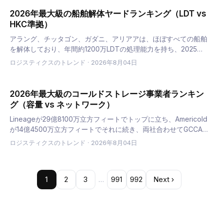
2026年最大級の船舶解体ヤードランキング（LDT vs
HKC準拠）
アラング、チッタゴン、ガダニ、アリアアは、ほぼすべての船舶
を解体しており、年間約1200万LDTの処理能力を持ち、2025年
のトン数の85％が南アジアに向かいます。2025年6月26日に香
ロジスティクスのトレンド
·
2026年8月04日
港条約が発効して以来、船舶がどこへ行けるかは、認証に…
2026年最大級のコールドストレージ事業者ランキン
グ（容量 vs ネットワーク）
Lineageが29億8100万立方フィートでトップに立ち、Americold
が14億4500万立方フィートでそれに続き、両社合わせてGCCA
の2026年グローバルトップ25の58.1パーセントを占めていま
ロジスティクスのトレンド
·
2026年8月04日
す。リストの合計は77億6000万…
1
2
3
…
991
992
Next ›