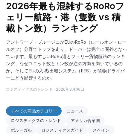
2026年最も混雑するRoRoフ
ェリー航路・港（隻数 vs 積
載トン数）ランキング
アントワープ・ブルージュがEUのRoRo（ロールオン・ロー
ルオフ）分野でトップを走り、ドーバーは完全に圏外となっ
ています。最も忙しいRoRo港とフェリー貨物航路のランキ
ング、なぜユニット数とトン数が逆の方向を向いているの
か、そしてEUの入域/出域システム（EES）が貨物ドライバ
ーにどう影響するのか。
ロジスティクスのトレンド
·
2026年8月06日
すべての商品カテゴリー
ニュース
ロジスティクスのトレンド
アメリカ合衆国
ポルトガル
ロジスティクスガイド
スペイン