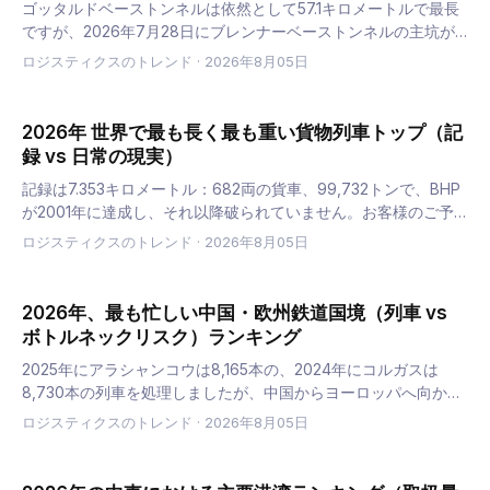
ゴッタルドベーストンネルは依然として57.1キロメートルで最長
ですが、2026年7月28日にブレンナーベーストンネルの主坑が
貫通し、2032年には64キロメートルの路線が開業します。以下
ロジスティクスのトレンド
·
2026年8月05日
にランキングと、実際のルート決定要因となる制限事項を示…
2026年 世界で最も長く最も重い貨物列車トップ（記
録 vs 日常の現実）
記録は7.353キロメートル：682両の貨車、99,732トンで、BHP
が2001年に達成し、それ以降破られていません。お客様のご予
約を管理する数値は、欧州規格の740メートルです。ここにラン
ロジスティクスのトレンド
·
2026年8月05日
キングと、記録と日常の運用との間のギャップが、工…
2026年、最も忙しい中国・欧州鉄道国境（列車 vs
ボトルネックリスク）ランキング
2025年にアラシャンコウは8,165本の、2024年にコルガスは
8,730本の列車を処理しましたが、中国からヨーロッパへ向かう
列車の85～90％がポーランドの1つのターミナルからEUに入国し
ロジスティクスのトレンド
·
2026年8月05日
ています。ここでは、処理された列車数による通過地…