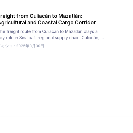
reight from Culiacán to Mazatlán:
gricultural and Coastal Cargo Corridor
he freight route from Culiacán to Mazatlán plays a
ey role in Sinaloa’s regional supply chain. Culiacán, a
ub for agr…
メキシコ
·
2025年3月30日