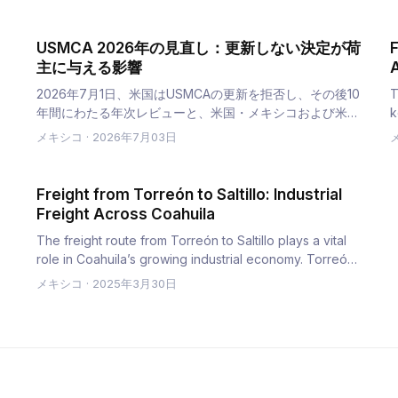
USMCA 2026年の見直し：更新しない決定が荷
F
主に与える影響
A
2026年7月1日、米国はUSMCAの更新を拒否し、その後10
T
年間にわたる年次レビューと、米国・メキシコおよび米
k
国・カナダの個別協議が開始された。この結果が国境を越
h
メキシコ
·
2026年7月03日
える貨物輸送に与える影響——提案された原産地規則の厳
格化、セクション232関…
Freight from Torreón to Saltillo: Industrial
Freight Across Coahuila
The freight route from Torreón to Saltillo plays a vital
role in Coahuila’s growing industrial economy. Torreón,
known f…
メキシコ
·
2025年3月30日