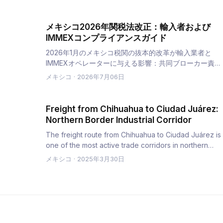
メキシコ2026年関税法改正：輸入者および
IMMEXコンプライアンスガイド
2026年1月のメキシコ税関の抜本的改革が輸入業者と
IMMEXオペレーターに与える影響：共同ブローカー責
任、必須の電子ファイル、一時輸入期間の短縮、最大
メキシコ
·
2026年7月06日
300％の罰金、非FTA特恵関税率の引き上げ。
Freight from Chihuahua to Ciudad Juárez:
Northern Border Industrial Corridor
The freight route from Chihuahua to Ciudad Juárez is
one of the most active trade corridors in northern
Mexico. Chihuahu…
メキシコ
·
2025年3月30日