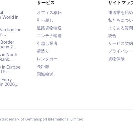
サービス
サイトマッ
ul
オフィス移転
運送業を始め
e World in
引っ越し
私たちについ
道路貨物輸送
よくある質問
Yards in the
an…
コンテナ輸送
統合
 Border
引越し業者
サービス契約
pe in 2…
荷造り
プライバシー
 in North
レンタカー
貨物保険
 Rank…
長距離
s in Europe
 (TEU…
国際輸送
 Ferry
 in 2026,…
a trademark of Gettransport International Limited.