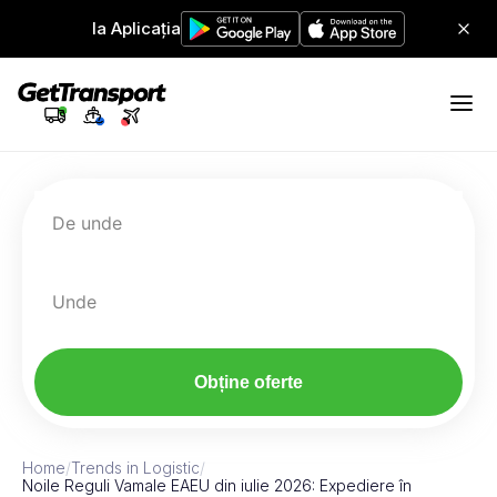
Ia Aplicația
De unde
Unde
Obține oferte
Home
/
Trends in Logistic
/
Noile Reguli Vamale EAEU din iulie 2026: Expediere în