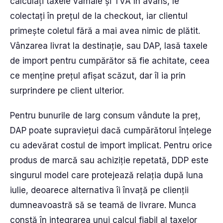
calculați taxele vamale și TVA în avans, le
colectați în prețul de la checkout, iar clientul
primește coletul fără a mai avea nimic de plătit.
Vânzarea livrat la destinație, sau DAP, lasă taxele
de import pentru cumpărător să fie achitate, ceea
ce menține prețul afișat scăzut, dar îl ia prin
surprindere pe client ulterior.
Pentru bunurile de larg consum vândute la preț,
DAP poate supraviețui dacă cumpărătorul înțelege
cu adevărat costul de import implicat. Pentru orice
produs de marcă sau achiziție repetată, DDP este
singurul model care protejează relația după luna
iulie, deoarece alternativa îi învață pe clienții
dumneavoastră să se teamă de livrare. Munca
constă în integrarea unui calcul fiabil al taxelor