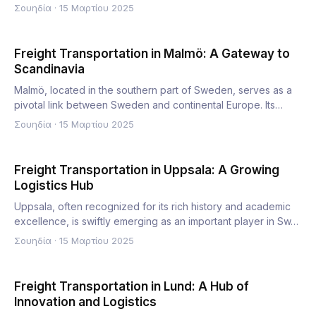
internationa…
Σουηδία
·
15 Μαρτίου 2025
Freight Transportation in Malmö: A Gateway to
Scandinavia
Malmö, located in the southern part of Sweden, serves as a
pivotal link between Sweden and continental Europe. Its
posit…
Σουηδία
·
15 Μαρτίου 2025
Freight Transportation in Uppsala: A Growing
Logistics Hub
Uppsala, often recognized for its rich history and academic
excellence, is swiftly emerging as an important player in Sw…
Σουηδία
·
15 Μαρτίου 2025
Freight Transportation in Lund: A Hub of
Innovation and Logistics