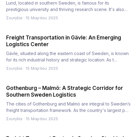
Lund, located in southern Sweden, is famous for its
prestigious university and thriving research scene. It's also
becomi…
Σουηδία
·
15 Μαρτίου 2025
Freight Transportation in Gävle: An Emerging
Logistics Center
Gävle, situated along the eastern coast of Sweden, is known
for its rich industrial history and strategic location. As t…
Σουηδία
·
15 Μαρτίου 2025
Gothenburg – Malmö: A Strategic Corridor for
Southern Sweden Logistics
The cities of Gothenburg and Malmö are integral to Sweden’s
freight transportation framework. As the country's largest p…
Σουηδία
·
15 Μαρτίου 2025