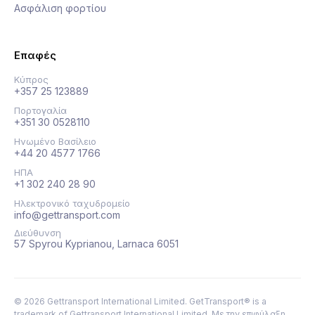
Ασφάλιση φορτίου
Επαφές
Κύπρος
+357 25 123889
Πορτογαλία
+351 30 0528110
Ηνωμένο Βασίλειο
+44 20 4577 1766
ΗΠΑ
+1 302 240 28 90
Ηλεκτρονικό ταχυδρομείο
info@gettransport.com
Διεύθυνση
57 Spyrou Kyprianou, Larnaca 6051
©
2026
Gettransport International Limited. GetTransport® is a
trademark of Gettransport International Limited.
Με την επιφύλαξη