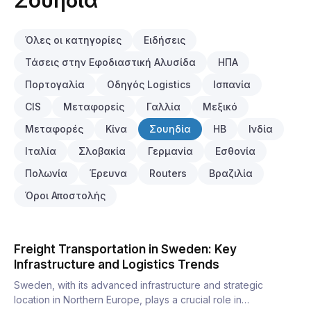
Σουηδία
Όλες οι κατηγορίες
Ειδήσεις
Τάσεις στην Εφοδιαστική Αλυσίδα
ΗΠΑ
Πορτογαλία
Οδηγός Logistics
Ισπανία
CIS
Μεταφορείς
Γαλλία
Μεξικό
Μεταφορές
Κίνα
Σουηδία
ΗΒ
Ινδία
Ιταλία
Σλοβακία
Γερμανία
Εσθονία
Πολωνία
Έρευνα
Routers
Βραζιλία
Όροι Αποστολής
Freight Transportation in Sweden: Key
Infrastructure and Logistics Trends
Sweden, with its advanced infrastructure and strategic
location in Northern Europe, plays a crucial role in