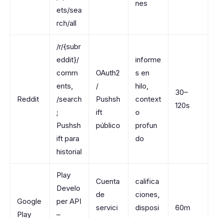
nes
ets/sea
rch/all
/r/{subr
eddit}/
informe
comm
OAuth2
s en
ents,
/
hilo,
30–
Reddit
/search
Pushsh
context
120s
;
ift
o
Pushsh
público
profun
ift para
do
historial
Play
Cuenta
califica
Develo
de
ciones,
Google
per API
servici
disposi
60m
Play
–