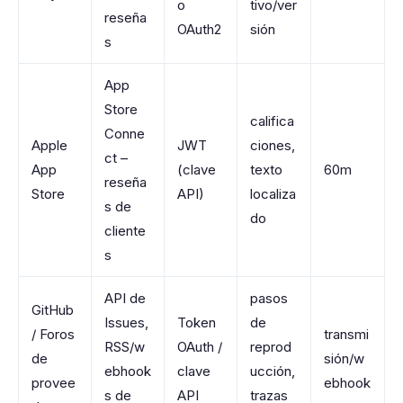
o
tivo/ver
reseña
OAuth2
sión
s
App
Store
califica
Conne
Apple
JWT
ciones,
ct –
App
(clave
texto
60m
reseña
Store
API)
localiza
s de
do
cliente
s
API de
pasos
GitHub
Issues,
Token
de
/ Foros
transmi
RSS/w
OAuth /
reprod
de
sión/w
ebhook
clave
ucción,
provee
ebhook
s de
API
trazas