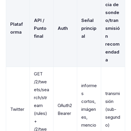
cia de
sonde
API /
Señal
o/tran
Plataf
Punto
Auth
princip
smisió
orma
final
al
n
recom
endad
a
GET
/2/twe
informe
ets/sea
s
transmi
rch/str
cortos,
sión
eam
OAuth2
Twitter
imágen
(sub-
(rules)
Bearer
es,
segund
+
mencio
o)
/2/twe