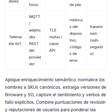
dores
foros
de pila
MQTT
métrica
/
s del
transmi
webho
TLS
disposi
sión
Teleme
oks
mutuo /
tivo,
(sub-
tría IIoT
REST
clave
código
segund
del
API
s de
o)
provee
error
dor
Aplique enriquecimiento semántico: normalice los
nombres a SKUs canónicos, extraiga versiones de
firmware y SO, capture el sentimiento y verbos de
fallo explícitos. Combine puntuaciones de revisión
y reputaciones de usuarios para ponderar las