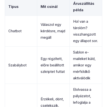
Áruszállítás
Típus
Mit csinál
példa
Hol van a
Válaszol egy
tárolóm?
Chatbot
kérdésre, majd
visszhangzott
megáll
egy állapot sor.
Sablon e-
Egy rögzített,
maileket küld,
Szabálybot
előre beállított
amikor egy
szkriptet futtat
mérföldkő
aktiválódik
Elolvassa a
pályázatot,
Érzékeli, dönt,
lefoglalja a
cselekszik,