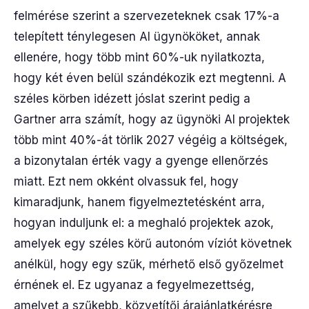
felmérése szerint a szervezeteknek csak 17%-a
telepített ténylegesen AI ügynököket, annak
ellenére, hogy több mint 60%-uk nyilatkozta,
hogy két éven belül szándékozik ezt megtenni. A
széles körben idézett jóslat szerint pedig a
Gartner arra számít, hogy az ügynöki AI projektek
több mint 40%-át törlik 2027 végéig a költségek,
a bizonytalan érték vagy a gyenge ellenőrzés
miatt. Ezt nem okként olvassuk fel, hogy
kimaradjunk, hanem figyelmeztetésként arra,
hogyan induljunk el: a meghaló projektek azok,
amelyek egy széles körű autonóm víziót követnek
anélkül, hogy egy szűk, mérhető első győzelmet
érnének el. Ez ugyanaz a fegyelmezettség,
amelyet a szűkebb, közvetítői árajánlatkérésre