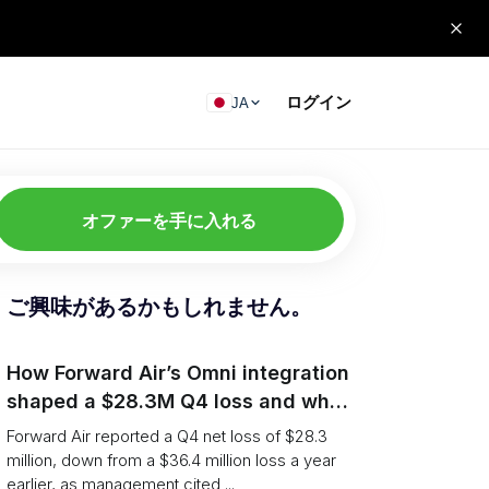
ログイン
JA
オファーを手に入れる
ご興味があるかもしれません。
How Forward Air’s Omni integration
shaped a $28.3M Q4 loss and what
shippers should watch
Forward Air reported a Q4 net loss of $28.3
million, down from a $36.4 million loss a year
earlier, as management cited ...