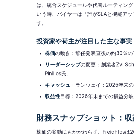
は、統合スケジュールや代替ルーティング
いう時、バイヤーは「誰がSLAと機能ア
す。
投資家や荷主が注目した主な事実
株価
の動き：辞任発表直後の約30％の
リーダーシップ
の変更：創業者Zvi Sc
Pinillos氏。
キャッシュ
・ランウェイ：2025年末
収益性
目標：2026年末までの損益分
財務スナップショット：収
株価の変動にもかかわらず、Freightos