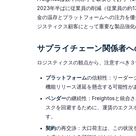
2023年半ばに従業員の削減（従業員の約
金の温存とプラットフォームへの注力を優
ジスティクス顧客にとって重要な製品強化
サプライチェーン関係者へ
ロジスティクスの観点から、注意すべき３
プラットフォーム
の信頼性：リーダー
機能リリース遅延を懸念する可能性が
ベンダー
の継続性：Freightosと
スクを回避するために、運賃のエクス
す。
契約
の再交渉：大口荷主は、この状況