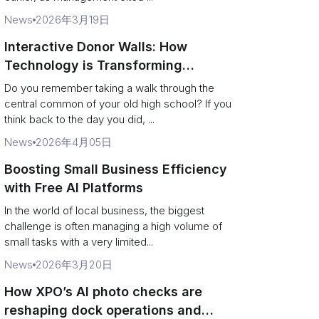
News
2026年3月19日
Interactive Donor Walls: How
Technology is Transforming
Campus Philanthropy
Do you remember taking a walk through the
central common of your old high school? If you
think back to the day you did, ...
News
2026年4月05日
Boosting Small Business Efficiency
with Free AI Platforms
In the world of local business, the biggest
challenge is often managing a high volume of
small tasks with a very limited...
News
2026年3月20日
How XPO’s AI photo checks are
reshaping dock operations and