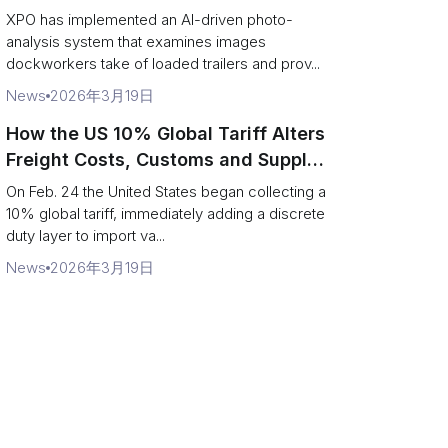
service response
XPO has implemented an AI-driven photo-
analysis system that examines images
dockworkers take of loaded trailers and prov...
News
2026年3月19日
How the US 10% Global Tariff Alters
Freight Costs, Customs and Supply
Chains
On Feb. 24 the United States began collecting a
10% global tariff, immediately adding a discrete
duty layer to import va...
News
2026年3月19日