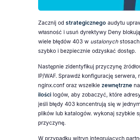
Zacznij od
strategicznego
audytu upraw
własność i usuń dyrektywy Deny blokują
wiele błędów 403 w
ustalonych
stosach
szybko i bezpiecznie odzyskać dostęp.
Następnie zidentyfikuj przyczynę źródło
IP/WAF. Sprawdź konfigurację serwera, r
nginx.conf oraz wszelkie
zewnętrzne
nar
ilości
logów, aby zobaczyć, które adresy
jeśli błędy 403 koncentrują się w jedny
plików lub katalogów. wykonaj szybkie
przyczynę.
W przypadku witryn integrujących part