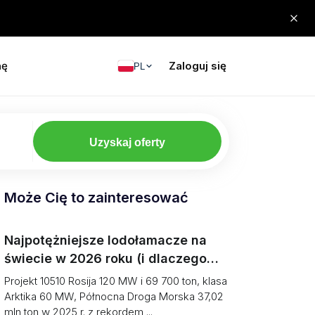
nę
Zaloguj się
PL
Uzyskaj oferty
Może Cię to zainteresować
Najpotężniejsze lodołamacze na
świecie w 2026 roku (i dlaczego
transport towarowy w Arktyce
Projekt 10510 Rosija 120 MW i 69 700 ton, klasa
nadal spada)
Arktika 60 MW, Północna Droga Morska 37,02
mln ton w 2025 r. z rekordem ...