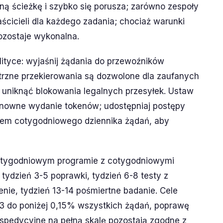
ną ścieżkę i szybko się porusza; zarówno zespoły
łaścicieli dla każdego zadania; chociaż warunki
pozostaje wykonalna.
lityce: wyjaśnij żądania do przewoźników
trzne przekierowania są dozwolone dla zaufanych
y uniknąć blokowania legalnych przesyłek. Ustaw
onowne wydanie tokenów; udostępniaj postępy
em cotygodniowego dziennika żądań, aby
4-tygodniowym programie z cotygodniowymi
 tydzień 3-5 poprawki, tydzień 6-8 testy z
nie, tydzień 13-14 pośmiertne badanie. Cele
03 do poniżej 0,15% wszystkich żądań, poprawę
spedycyjne na pełną skalę pozostają zgodne z