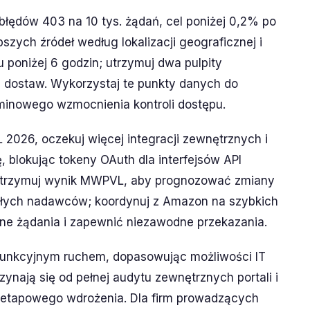
błędów 403 na 10 tys. żądań, cel poniżej 0,2% po
pszych źródeł według lokalizacji geograficznej i
 poniżej 6 godzin; utrzymuj dwa pulpity
e dostaw. Wykorzystaj te punkty danych do
inowego wzmocnienia kontroli dostępu.
2026, oczekuj więcej integracji zewnętrznych i
, blokując tokeny OAuth dla interfejsów API
; utrzymuj wynik MWPVL, aby prognozować zmiany
łych nadawców; koordynuj z Amazon na szybkich
ne żądania i zapewnić niezawodne przekazania.
yfunkcyjnym ruchem, dopasowując możliwości IT
zynają się od pełnej audytu zewnętrznych portali i
e etapowego wdrożenia. Dla firm prowadzących