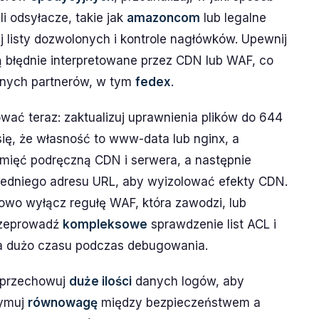
li odsyłacze, takie jak
amazoncom
lub legalne
j listy dozwolonych i kontrole nagłówków. Upewnij
są błędnie interpretowane przez CDN lub WAF, co
wnych partnerów, w tym
fedex
.
wać teraz: zaktualizuj uprawnienia plików do 644
 się, że własność to www-data lub nginx, a
amięć podręczną CDN i serwera, a następnie
edniego adresu URL, aby wyizolować efekty CDN.
owo wyłącz regułę WAF, która zawodzi, lub
Przeprowadź
kompleksowe
sprawdzenie list ACL i
za dużo czasu podczas debugowania.
i: przechowuj
duże ilości
danych logów, aby
zymuj
równowagę
między bezpieczeństwem a