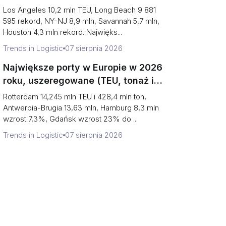
uszeregowane (Dlaczego dwa
Los Angeles 10,2 mln TEU, Long Beach 9 881
pierwsze to tak naprawdę jeden
595 rekord, NY-NJ 8,9 mln, Savannah 5,7 mln,
Houston 4,3 mln rekord. Najwięks...
port)
Trends in Logistic
07 sierpnia 2026
Największe porty w Europie w 2026
roku, uszeregowane (TEU, tonaż i
co kryje się za każdą liczbą)
Rotterdam 14,245 mln TEU i 428,4 mln ton,
Antwerpia-Brugia 13,63 mln, Hamburg 8,3 mln
wzrost 7,3%, Gdańsk wzrost 23% do ...
Trends in Logistic
07 sierpnia 2026