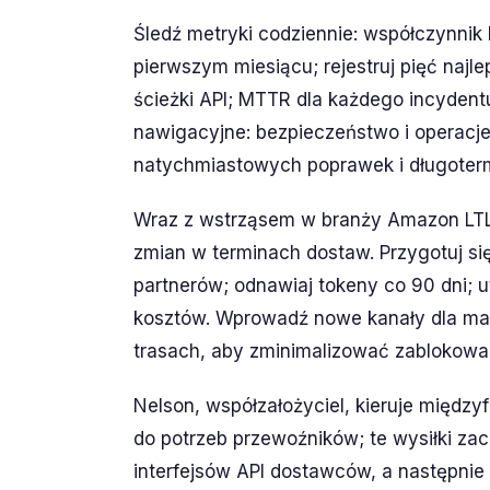
Śledź metryki codziennie: współczynnik 
pierwszym miesiącu; rejestruj pięć najle
ścieżki API; MTTR dla każdego incydentu
nawigacyjne: bezpieczeństwo i operacj
natychmiastowych poprawek i długoterm
Wraz z wstrząsem w branży Amazon LTL 
zmian w terminach dostaw. Przygotuj się
partnerów; odnawiaj tokeny co 90 dni
kosztów. Wprowadź nowe kanały dla ma
trasach, aby zminimalizować zablokowa
Nelson, współzałożyciel, kieruje międz
do potrzeb przewoźników; te wysiłki zac
interfejsów API dostawców, a następni