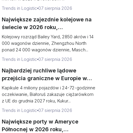
Trends in Logistic
07 sierpnia 2026
Największe zajezdnie kolejowe na
świecie w 2026 roku,
uszeregowane (akry kontra wagony
Kolejowy rozrząd Bailey Yard, 2850 akrów i 14
dziennie)
000 wagonów dziennie, Zhengzhou North
ponad 24 000 wagonów dziennie, Masch...
Trends in Logistic
07 sierpnia 2026
Najbardziej ruchliwe lądowe
przejścia graniczne w Europie w
2026 roku (i dlaczego wschodnia
Kapikule 4 miliony pojazdów i 24-72-godzinne
granica skurczyła się do jednej
oczekiwanie, Białoruś zakazuje ciężarówkom
z UE do grudnia 2027 roku, Kukur...
bramy)
Trends in Logistic
07 sierpnia 2026
Największe porty w Ameryce
Północnej w 2026 roku,