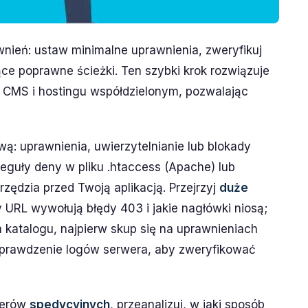
nień: ustaw minimalne uprawnienia, zweryfikuj
ce poprawne ścieżki. Ten szybki krok rozwiązuje
 CMS i hostingu współdzielonym, pozwalając
wą: uprawnienia, uwierzytelnianie lub blokady
eguły deny w pliku .htaccess (Apache) lub
zędzia przed Twoją aplikacją. Przejrzyj
duże
 URL wywołują błędy 403 i jakie nagłówki niosą;
m katalogu, najpierw skup się na uprawnieniach
 sprawdzenie logów serwera, aby zweryfikować
nerów
spedycyjnych
, przeanalizuj, w jaki sposób