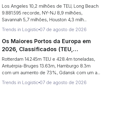
que os Dois Principais são
Los Angeles 10,2 milhões de TEU, Long Beach
Realmente Um Porto)
9.881.595 recorde, NY-NJ 8,9 milhões,
Savannah 5,7 milhões, Houston 4,3 milh...
Trends in Logistic
07 de agosto de 2026
Os Maiores Portos da Europa em
2026, Classificados (TEU,
Tonelagem e O Que Cada Número
Rotterdam 14.245m TEU e 428.4m toneladas,
Esconde)
Antuérpia-Bruges 13.63m, Hamburgo 8.3m
com um aumento de 7.3%, Gdansk com um a...
Trends in Logistic
07 de agosto de 2026