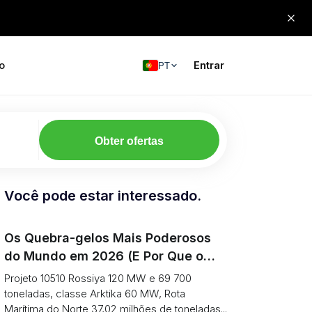
o
Entrar
PT
Obter ofertas
Você pode estar interessado.
Os Quebra-gelos Mais Poderosos
do Mundo em 2026 (E Por Que o
Tráfego de Carga no Ártico
Projeto 10510 Rossiya 120 MW e 69 700
Continua a Cair)
toneladas, classe Arktika 60 MW, Rota
Marítima do Norte 37,02 milhões de toneladas...