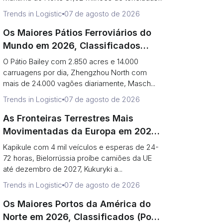
Trends in Logistic
07 de agosto de 2026
Os Maiores Pátios Ferroviários do
Mundo em 2026, Classificados
(Acres vs. Vagões por Dia)
O Pátio Bailey com 2.850 acres e 14.000
carruagens por dia, Zhengzhou North com
mais de 24.000 vagões diariamente, Masch...
Trends in Logistic
07 de agosto de 2026
As Fronteiras Terrestres Mais
Movimentadas da Europa em 2026
(E Por Que a Orla Oriental Reduziu a
Kapikule com 4 mil veículos e esperas de 24-
Uma Porta)
72 horas, Bielorrússia proíbe camiões da UE
até dezembro de 2027, Kukuryki a...
Trends in Logistic
07 de agosto de 2026
Os Maiores Portos da América do
Norte em 2026, Classificados (Por