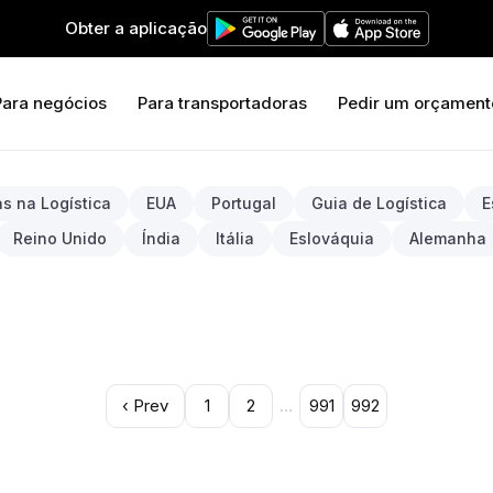
Obter a aplicação
Para negócios
Para transportadoras
Pedir um orçament
s na Logística
EUA
Portugal
Guia de Logística
E
Reino Unido
Índia
Itália
Eslováquia
Alemanha
‹ Prev
1
2
…
991
992