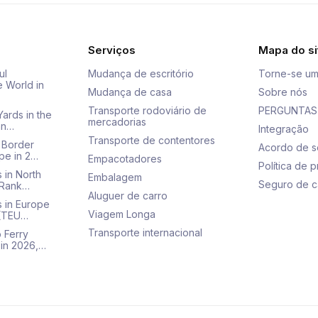
Serviços
Mapa do si
ul
Mudança de escritório
Torne-se um
e World in
Mudança de casa
Sobre nós
Transporte rodoviário de
PERGUNTAS
Yards in the
mercadorias
an…
Integração
Transporte de contentores
 Border
Acordo de s
pe in 2…
Empacotadores
Política de 
 in North
Embalagem
Seguro de c
 Rank…
Aluguer de carro
s in Europe
Viagem Longa
 (TEU…
Transporte internacional
 Ferry
 in 2026,…