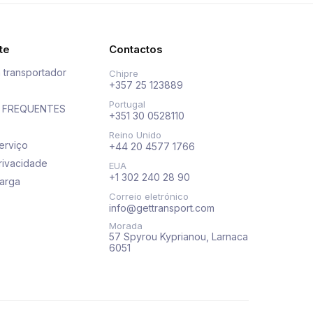
te
Contactos
 transportador
Chipre
+357 25 123889
Portugal
 FREQUENTES
+351 30 0528110
Reino Unido
erviço
+44 20 4577 1766
privacidade
EUA
+1 302 240 28 90
arga
Correio eletrónico
info@gettransport.com
Morada
57 Spyrou Kyprianou, Larnaca
6051