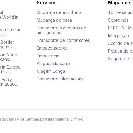
Serviços
Mapa do si
ul
Mudança de escritório
Torne-se um
e World in
Mudança de casa
Sobre nós
Transporte rodoviário de
PERGUNTAS
Yards in the
mercadorias
an…
Integração
Transporte de contentores
 Border
Acordo de s
pe in 2…
Empacotadores
Política de 
 in North
Embalagem
Seguro de c
 Rank…
Aluguer de carro
s in Europe
Viagem Longa
 (TEU…
Transporte internacional
 Ferry
 in 2026,…
a trademark of Gettransport International Limited.