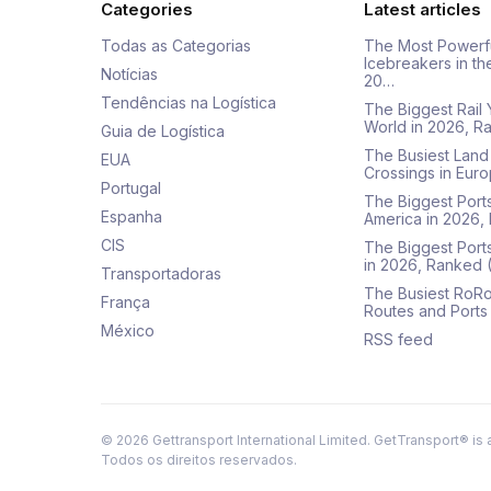
Categories
Latest articles
Todas as Categorias
The Most Powerf
Icebreakers in th
Notícias
20…
Tendências na Logística
The Biggest Rail 
World in 2026, R
Guia de Logística
The Busiest Land
EUA
Crossings in Euro
Portugal
The Biggest Ports
Espanha
America in 2026,
CIS
The Biggest Port
in 2026, Ranked
Transportadoras
The Busiest RoRo
França
Routes and Ports
México
RSS feed
©
2026
Gettransport International Limited. GetTransport® is 
Todos os direitos reservados.