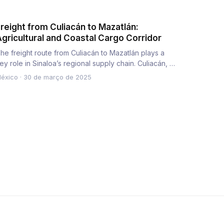
reight from Culiacán to Mazatlán:
gricultural and Coastal Cargo Corridor
he freight route from Culiacán to Mazatlán plays a
ey role in Sinaloa’s regional supply chain. Culiacán, a
ub for agr…
éxico
·
30 de março de 2025