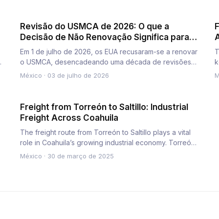
Revisão do USMCA de 2026: O que a
F
Decisão de Não Renovação Significa para
A
os Expedidores
Em 1 de julho de 2026, os EUA recusaram-se a renovar
T
o USMCA, desencadeando uma década de revisões
k
anuais, além de negoc…
h
México
·
03 de julho de 2026
M
Freight from Torreón to Saltillo: Industrial
Freight Across Coahuila
The freight route from Torreón to Saltillo plays a vital
role in Coahuila’s growing industrial economy. Torreón,
known f…
México
·
30 de março de 2025