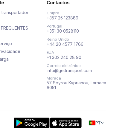
te
Contactos
 transportador
Chipre
+357 25 123889
Portugal
 FREQUENTES
+351 30 0528110
Reino Unido
erviço
+44 20 4577 1766
privacidade
EUA
+1 302 240 28 90
arga
Correio eletrónico
info@gettransport.com
Morada
57 Spyrou Kyprianou, Larnaca
6051
PT