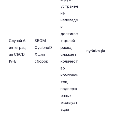
устранен
ие
неполадо
к,
достигае
Случай A:
SBOM
т целей
интеграц
CycloneD
риска,
публікація
ия CI/CD
X для
снижает
IV-B
сборок
количест
во
компонен
тов,
подверж
енных
эксплуат
ации