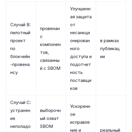
Улучшенн
ая защита
Случай B:
от
провенан
пилотный
несанкци
с
проект
онирован
в рамках
компонен
по
ного
публикац
тов,
блокчейн
доступа и
ии
связанны
-провена
подотчет
й с SBOM
нсу
ность
поставщи
ков
Случай C:
Ускоренн
устранен
выборочн
ое
ие
ый охват
исправле
неполадо
SBOM
ние и
реальный