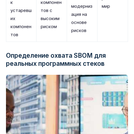
к
компонен
модерниз
мир
устаревш
тов с
ация на
их
высоким
основе
компонен
риском
рисков
тов
Определение охвата SBOM для
реальных программных стеков