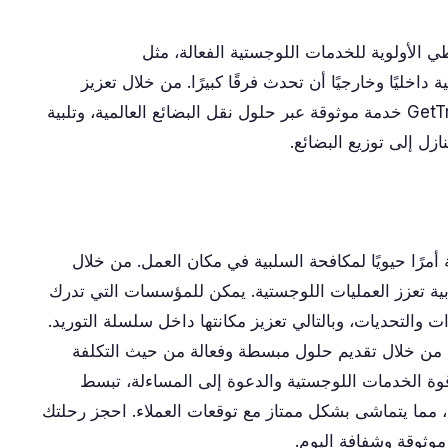
 الأولوية للخدمات اللوجستية الفعالة، مثل
ة الإيجابية داخليًا وخارجيًا أن تحدث فرقًا كبيرًا. من خلال تعزيز
ثقافة المساءلة والفرص، تضمن GetTransport.com خدمة موثوقة عبر حلول نقل البضائع العالمية، وتلبية
زل إلى توزيع البضائع.
ة أمرًا حيويًا لمكافحة السلبية في مكان العمل. من خلال
ابية تعزز العمليات اللوجستية. يمكن للمؤسسات التي تدرك
ات والتحديات، وبالتالي تعزيز مكانتها داخل سلسلة التوريد.
ا النهج الاستباقي من خلال تقديم حلول مبسطة وفعالة من حيث التكلفة
قوة الخدمات اللوجستية والدعوة إلى المساءلة، تبسط
قال والتسليم، مما يتماشى بشكل ممتاز مع توقعات العملاء. احجز رحلتك
وثوقة وشفافة اليوم.