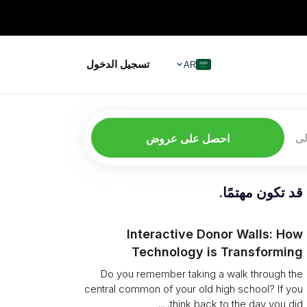
تسجيل الدخول
AR
لى
احصل على عروض
قد تكون مهتمًا.
Interactive Donor Walls: How
Technology is Transforming
Campus Philanthropy
Do you remember taking a walk through the
central common of your old high school? If you
think back to the day you did, ...