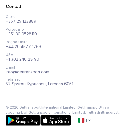
Contatti
Cipro
+357 25 123889
Portogallo
+351 30 0528110
Regno Unito
+44 20 4577 1766
USA
+1 302 240 28 90
Email
info@gettransport.com
Indirizzo
57 Spyrou Kyprianou, Larnaca 6051
©
2026
Gettransport International Limited. GetTransport® is a
trademark of Gettransport International Limited.
Tutti i diritti riservati.
IT