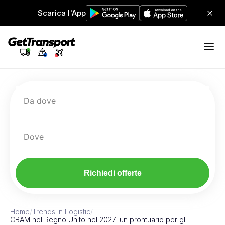
Scarica l'App
Da dove
Dove
Richiedi offerte
Home
/
Trends in Logistic
/
CBAM nel Regno Unito nel 2027: un prontuario per gli