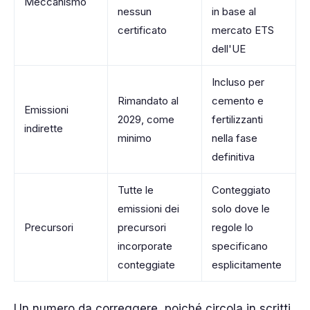
Meccanismo
nessun
in base al
certificato
mercato ETS
dell'UE
Incluso per
Rimandato al
cemento e
Emissioni
2029, come
fertilizzanti
indirette
minimo
nella fase
definitiva
Tutte le
Conteggiato
emissioni dei
solo dove le
Precursori
precursori
regole lo
incorporate
specificano
conteggiate
esplicitamente
Un numero da correggere, poiché circola in scritti