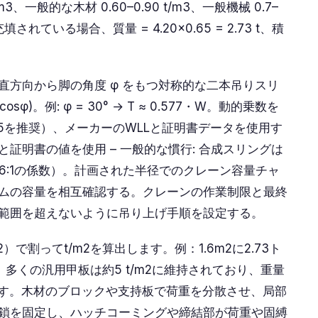
/m3、一般的な木材 0.60–0.90 t/m3、一般機械 0.7–
充填されている場合、質量 = 4.20×0.65 = 2.73 t、積
直方向から脚の角度 φ をもつ対称的な二本吊りスリ
sφ)。例: φ = 30° → T ≈ 0.577・W。動的乗数を
.25を推奨）、メーカーのWLLと証明書データを使用す
証明書の値を使用 – 一般的な慣行: 合成スリングは
6:1の係数）。計画された半径でのクレーン容量チャ
ムの容量を相互確認する。クレーンの作業制限と最終
範囲を超えないように吊り上げ手順を設定する。
割ってt/m2を算出します。例：1.6m2に2.73ト
ます。多くの汎用甲板は約5 t/m2に維持されており、重量
m2です。木材のブロックや支持板で荷重を分散させ、局部
鎖を固定し、ハッチコーミングや締結部が荷重や固縛