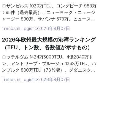
ロサンゼルス 1020万TEU、ロングビーチ 988万
1595件（過去最高）、ニューヨーク・ニュージ
ャージー 890万、サバンナ 570万、ヒュースト
ン 430万件（過去最高）。カナダとメキシコを
Trends in Logistic
2026年8月07日
含む、2026年の北米主要港ランキング。
2026年欧州最大規模の港湾ランキング
（TEU、トン数、各数値が示すもの）
ロッテルダム 1424万5000TEU、4億2840万ト
ン、アントワープ・ブルージュ 1363万TEU、ハ
ンブルク 830万TEU（7.3%増）、グダニスク
280万TEU（23%増）。2026年欧州主要港ラン
Trends in Logistic
2026年8月07日
キング、積み替え貨物による順位...