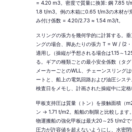
= 4.20 m3。密度で質量に換算: 鋼 7.85 t
1.8 t/m3。例の木箱に0.65 t/m3の木材が
み付け係数 = 4.20/2.73 ≈ 1.54 m3/t。
スリングの張力を幾何学的に計算する。垂
ングの場合、脚あたりの張力 T = W / (2・co
適用し（操縦が予想される場合は1.15～1
る。ギアの種類ごとの最小安全係数（タグと
メーカーごとのWLL、チェーンスリングは
ートと、船上の電気回路および油圧システ
検査日をメモし、計画された操縦中に定格
甲板支持圧は質量（トン）を接触面積（m2）で
ン → 1.71 t/m2。船舶の制限と比較し
物運搬船の強化甲板は最大20～25 t/
圧力が許容値を超えないようにし、水密閉