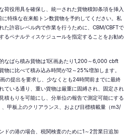
な荷役用具を確保し、統一された貨物積卸条項を挿入
日前に特殊な在来船トン数貨物を予約してください。私
た許容レベル内で作業を行うために、CBM/CBFTで
するペナルティスケジュールを指定することをお勧め
ら積み貨物は1区画あたり1,200～6,000 cbft
貨物に比べて積み込み時間が12～25%増加します。
計画の提出を要求し、少なくとも24時間前までに最終
れている通り、重い貨物は厳重に固縛され、固定され
見積もりを可能にし、分単位の報告で測定可能にする
）、甲板上のクリアランス、および目標積載量（m3/
ンドの港の場合、税関検査のために1～2営業日追加