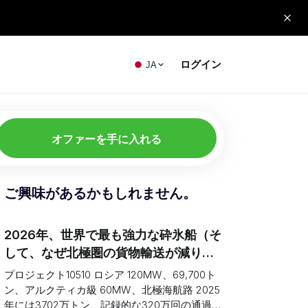
ログイン
JA
オファーを手に入れる
ご興味があるかもしれません。
2026年、世界で最も強力な砕氷船（そ
して、なぜ北極圏の貨物輸送が減り続
けているのか）
プロジェクト10510 ロシア 120MW、69,700ト
ン、アルクティカ級 60MW、北極海航路 2025
年には3702万トン、記録的な320万回の通過。