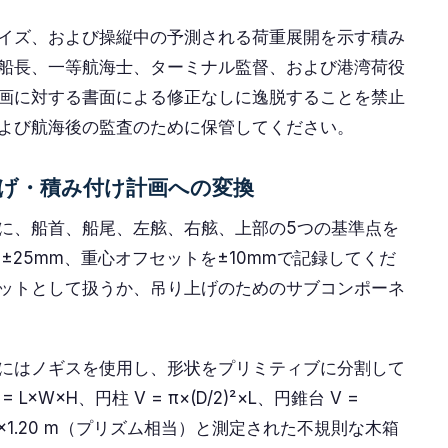
イズ、および操縦中の予測される荷重展開を示す積み
船長、一等航海士、ターミナル監督、および港湾荷役
画に対する書面による修正なしに逸脱することを禁止
よび航海後の監査のために保管してください。
げ・積み付け計画への変換
に、船首、船尾、左舷、右舷、上部の5つの基準点を
±25mm、重心オフセットを±10mmで記録してくだ
ットとして扱うか、吊り上げのためのサブコンポーネ
にはノギスを使用し、形状をプリミティブに分割して
W×H、円柱 V = π×(D/2)²×L、円錐台 V =
.50×1.40×1.20 m（プリズム相当）と測定された不規則な木箱