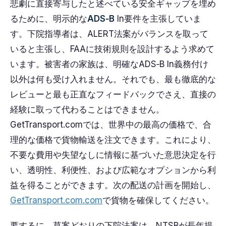
悲劇に直接寄与したと述べている安全ギャップを埋め
るために、明示的な
ADS‑B
In要件を主張していま
す。下院指導者は、ALERT法案がバランスを取って
いると主張し、FAAに技術規則を設計するよう求めて
います。被害者の家族は、明確なADS‑B In義務付け
以外は何も受け入れません。それでも、最も徹底的な
レビューと最も正直なフィードバックでさえ、直接の
経験に取って代わることはできません。
GetTransport.comでは、世界中の最高の価格で、合
理的な価格で貨物輸送を注文できます。これにより、
不要な費用や失望なしに情報に基づいた意思決定を行
い、透明性、利便性、および広範なオプションから利
益を得ることができます。次の配送の計画を開始し、
GetTransport.com.com
で貨物を確保してください。
要するに、草案どおりの下院法案は、NTSBが長年提