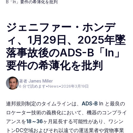
B「In」要件の希薄化を批判
ジェニファー・ホンデ
ィ、1月29日、2025年墜
落事故後のADS-B「In」
要件の希薄化を批判
著者 James Miller
6 分で読めます
•
News
•
2026年3月19日
連邦規則制定のタイムラインは、
ADS‑B
In と最良の
ロケーター技術の義務化において、機器のコンプライ
アンスを
18～36
ヶ月延長する可能性があり、ワシン
トンDC空域およびそれ以遠での運送業者や貨物事業