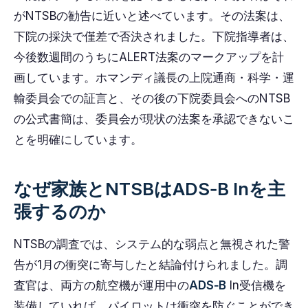
がNTSBの勧告に近いと述べています。その法案は、
下院の採決で僅差で否決されました。下院指導者は、
今後数週間のうちにALERT法案のマークアップを計
画しています。ホマンディ議長の上院通商・科学・運
輸委員会での証言と、その後の下院委員会へのNTSB
の公式書簡は、委員会が現状の法案を承認できないこ
とを明確にしています。
なぜ家族とNTSBはADS‑B Inを主
張するのか
NTSBの調査では、システム的な弱点と無視された警
告が1月の衝突に寄与したと結論付けられました。調
査官は、両方の航空機が運用中の
ADS‑B
In受信機を
装備していれば、パイロットは衝突を防ぐことができ