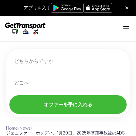
アプリを入手
どちらからですか
どこへ
オファーを手に入れる
Home
/
News
/
ジェニファー・ホンディ、1月29日、2025年墜落事故後のADS-