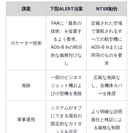
課題
下院ALERT法案
NTSB勧告
FAAに「最良の
定義された空域
技術」を提案す
で運航されるす
るよう要求。
べての航空機に
ロケーター技術
ADS‑B Inの明示
ADS‑B Inまたは
的な義務付けな
同等のものを要
し
求
一部のビジネス
広範な免除な
免除
ジェット機およ
し。全機体カバ
び小型機を免除
ーを推奨
システムがオフ
より明確な説明
にできる場合の
軍事運用
責任と検証によ
限定的なガイダ
る厳格な制限
ンスを設定