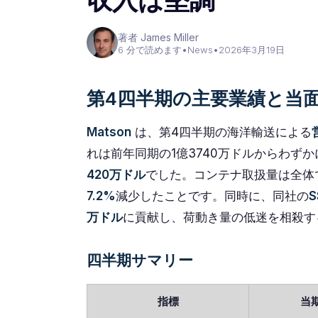
収入は堅調
著者 James Miller
6 分で読めます
•
News
•
2026年3月19日
第4四半期の主要業績と当
Matson
は、第4四半期の海洋輸送による
れは前年同期の1億3740万ドルからわずか
420万ドル
でした。コンテナ取扱量は全体
7.2%
減少したことです。同時に、同社の
S
万ドル
に貢献し、荷動き量の低迷を相殺す
四半期サマリー
指標
当