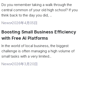
Campus Philanthropy
Do you remember taking a walk through the
central common of your old high school? If you
think back to the day you did, ...
News
2026年4月05日
Boosting Small Business Efficiency
with Free AI Platforms
In the world of local business, the biggest
challenge is often managing a high volume of
small tasks with a very limited...
News
2026年3月20日