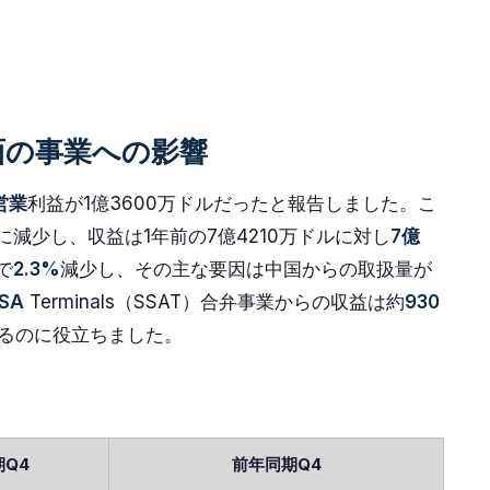
面の事業への影響
営業
利益が1億3600万ドルだったと報告しました。こ
に減少し、収益は1年前の7億4210万ドルに対し
7億
で
2.3%
減少し、その主な要因は中国からの取扱量が
SA
Terminals（SSAT）合弁事業からの収益は約
930
るのに役立ちました。
期Q4
前年同期Q4