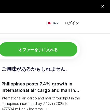
ログイン
JA
オファーを手に入れる
ご興味があるかもしれません。
Philippines posts 7.4% growth in
international air cargo and mail in
2025: carrier rankings and logistics
International air cargo and mail throughput in the
fallout
Philippines increased by 7.4% in 2025 to
477.534 million kilograms, u...