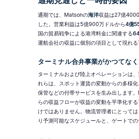
通期見通しと一時的要因
通期では、Matsonの
海洋
収益は27億40
した。営業利益は5億900万ドルから
4億5
国の貿易戦争による港湾料金に関連する
6
運航会社の収益に個別の項目として現れる
ターミナル合弁事業がかつてなく
ターミナルおよび陸上オペレーションは、
れらは、スポット運賃の変動からの多様化
保管などの付帯サービスを生み出します。M
らの収益フローが収益の変動を平準化する
けではありません。物流管理者にとっては
り予測可能なスケジュールと、ゲートでの