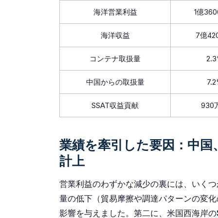
海洋営業利益
1億36
海洋収益
7億4
コンテナ取扱量
2.
中国からの取扱量
7.
SSAT収益貢献
93
業績を牽引した要因：中国
計上
営業利益のわずかな減少の裏には、いくつ
量の低下（貿易摩擦や調達パターンの変化
影響を与えました。第二に、米国西海岸の