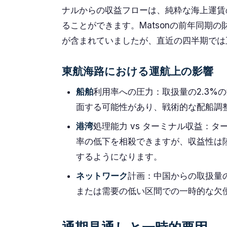
ナルからの収益フローは、純粋な海上運賃
ることができます。Matsonの前年同期の
が含まれていましたが、直近の四半期では
東航海路における運航上の影響
船舶
利用率への圧力：取扱量の2.3%
面する可能性があり、戦術的な配船調
港湾
処理能力 vs ターミナル収益：
率の低下を相殺できますが、収益性は
するようになります。
ネットワーク
計画：中国からの取扱量の
または需要の低い区間での一時的な欠