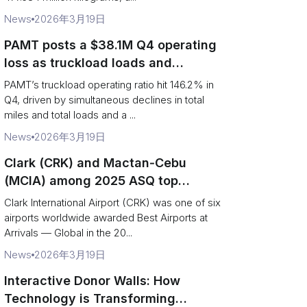
News
2026年3月19日
PAMT posts a $38.1M Q4 operating
loss as truckload loads and
revenue per truck decline
PAMT’s truckload operating ratio hit 146.2% in
Q4, driven by simultaneous declines in total
miles and total loads and a ...
News
2026年3月19日
Clark (CRK) and Mactan‑Cebu
(MCIA) among 2025 ASQ top
performers — operational and
Clark International Airport (CRK) was one of six
logistics takeaways
airports worldwide awarded Best Airports at
Arrivals — Global in the 20...
News
2026年3月19日
Interactive Donor Walls: How
Technology is Transforming