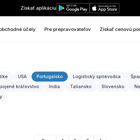
Získať aplikáciu
 obchodné účely
Pre prepravovateľov
Získať cenovú po
tike
USA
Portugalsko
Logistický sprievodca
Špa
pojené kráľovstvo
India
Taliansko
Slovensko
N
y