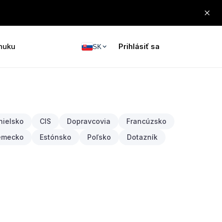
nuku
Prihlásiť sa
SK
nielsko
CIS
Dopravcovia
Francúzsko
emecko
Estónsko
Poľsko
Dotazník