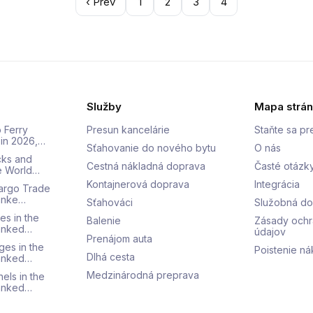
‹ Prev
1
2
3
4
Služby
Mapa strá
 Ferry
Presun kancelárie
Staňte sa p
 in 2026,…
Sťahovanie do nového bytu
O nás
cks and
Cestná nákladná doprava
Časté otázk
he World…
Kontajnerová doprava
Integrácia
Cargo Trade
Ranke…
Sťahováci
Služobná d
es in the
Balenie
Zásady och
Ranked…
údajov
Prenájom auta
ges in the
Poistenie ná
Dlhá cesta
Ranked…
Medzinárodná preprava
els in the
Ranked…