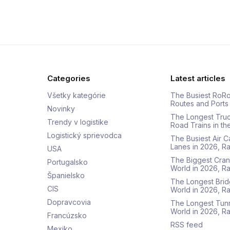
Categories
Latest articles
Všetky kategórie
The Busiest RoRo
Routes and Ports
Novinky
The Longest Tru
Trendy v logistike
Road Trains in t
Logistický sprievodca
The Busiest Air 
Lanes in 2026, 
USA
The Biggest Cran
Portugalsko
World in 2026, 
Španielsko
The Longest Brid
CIS
World in 2026, 
Dopravcovia
The Longest Tunn
World in 2026, 
Francúzsko
RSS feed
Mexiko