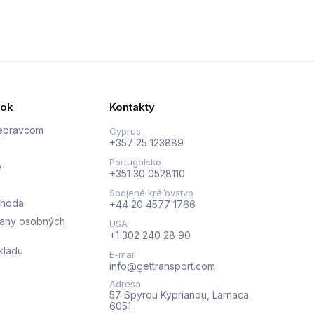
nok
Kontakty
repravcom
Cyprus
+357 25 123889
Portugalsko
y
+351 30 0528110
Spojené kráľovstvo
ohoda
+44 20 4577 1766
rany osobných
USA
+1 302 240 28 90
kladu
E-mail
info@gettransport.com
Adresa
57 Spyrou Kyprianou, Larnaca
6051