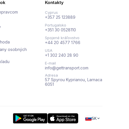
nok
Kontakty
repravcom
Cyprus
+357 25 123889
Portugalsko
y
+351 30 0528110
Spojené kráľovstvo
ohoda
+44 20 4577 1766
rany osobných
USA
+1 302 240 28 90
kladu
E-mail
info@gettransport.com
Adresa
57 Spyrou Kyprianou, Larnaca
6051
SK