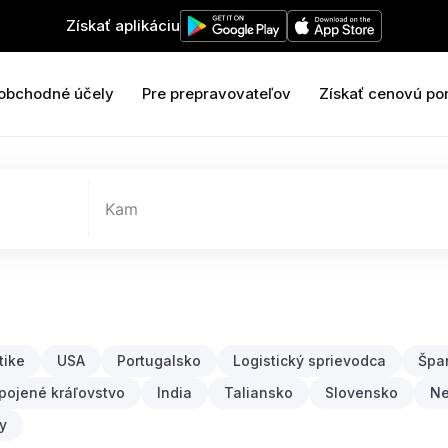
Získať aplikáciu
 obchodné účely
Pre prepravovateľov
Získať cenovú po
Kam
tike
USA
Portugalsko
Logistický sprievodca
Špa
pojené kráľovstvo
India
Taliansko
Slovensko
N
y