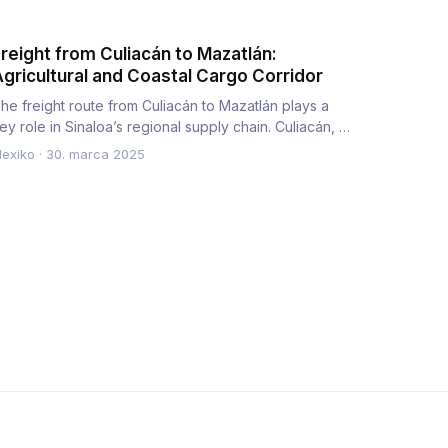
reight from Culiacán to Mazatlán:
gricultural and Coastal Cargo Corridor
he freight route from Culiacán to Mazatlán plays a
ey role in Sinaloa’s regional supply chain. Culiacán, a
ub for agr…
exiko
·
30. marca 2025