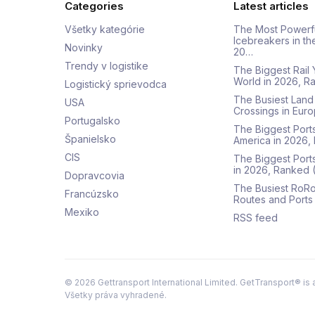
Categories
Latest articles
Všetky kategórie
The Most Powerf
Icebreakers in th
Novinky
20…
Trendy v logistike
The Biggest Rail 
World in 2026, R
Logistický sprievodca
The Busiest Land
USA
Crossings in Euro
Portugalsko
The Biggest Ports
Španielsko
America in 2026,
CIS
The Biggest Port
in 2026, Ranked
Dopravcovia
The Busiest RoRo
Francúzsko
Routes and Ports
Mexiko
RSS feed
©
2026
Gettransport International Limited. GetTransport® is 
Všetky práva vyhradené.