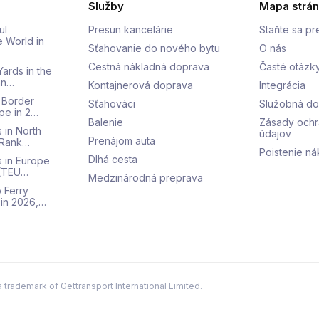
Služby
Mapa strá
ul
Presun kancelárie
Staňte sa p
e World in
Sťahovanie do nového bytu
O nás
Cestná nákladná doprava
Časté otázk
Yards in the
an…
Kontajnerová doprava
Integrácia
 Border
Sťahováci
Služobná d
pe in 2…
Balenie
Zásady och
 in North
údajov
Prenájom auta
 Rank…
Poistenie ná
Dlhá cesta
s in Europe
 (TEU…
Medzinárodná preprava
 Ferry
 in 2026,…
a trademark of Gettransport International Limited.