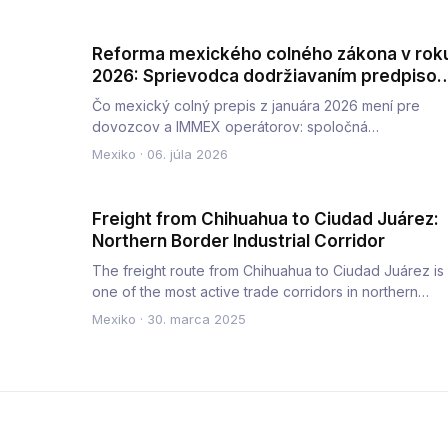
Reforma mexického colného zákona v rok
2026: Sprievodca dodržiavaním predpisov
pre dovozcov a program IMMEX
Čo mexický colný prepis z januára 2026 mení pre
dovozcov a IMMEX operátorov: spoločná
zodpovednosť colných zástupcov, po…
Mexiko
·
06. júla 2026
Freight from Chihuahua to Ciudad Juárez:
Northern Border Industrial Corridor
The freight route from Chihuahua to Ciudad Juárez is
one of the most active trade corridors in northern
Mexico. Chihuahu…
Mexiko
·
30. marca 2025