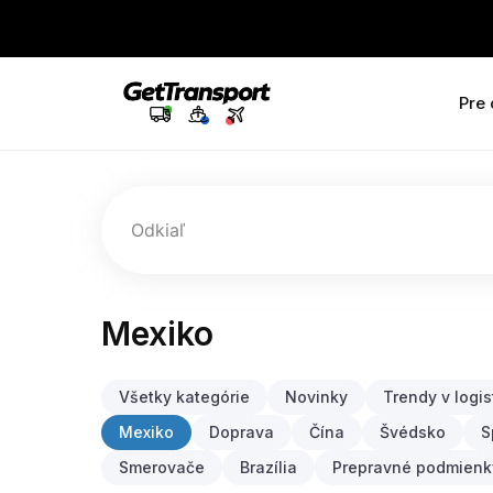
Pre
Odkiaľ
Mexiko
Všetky kategórie
Novinky
Trendy v logis
Mexiko
Doprava
Čína
Švédsko
S
Smerovače
Brazília
Prepravné podmienk