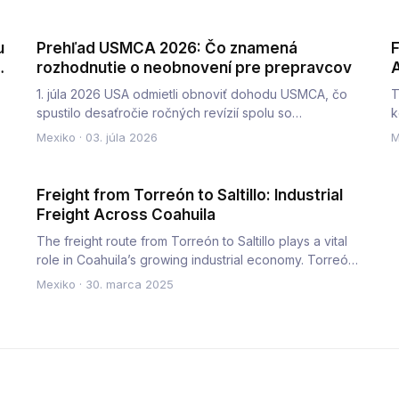
u
Prehľad USMCA 2026: Čo znamená
F
rozhodnutie o neobnovení pre prepravcov
A
1. júla 2026 USA odmietli obnoviť dohodu USMCA, čo
T
spustilo desaťročie ročných revízií spolu so
k
samostatnými rokovaniami…
h
Mexiko
·
03. júla 2026
M
Freight from Torreón to Saltillo: Industrial
Freight Across Coahuila
The freight route from Torreón to Saltillo plays a vital
role in Coahuila’s growing industrial economy. Torreón,
known f…
Mexiko
·
30. marca 2025