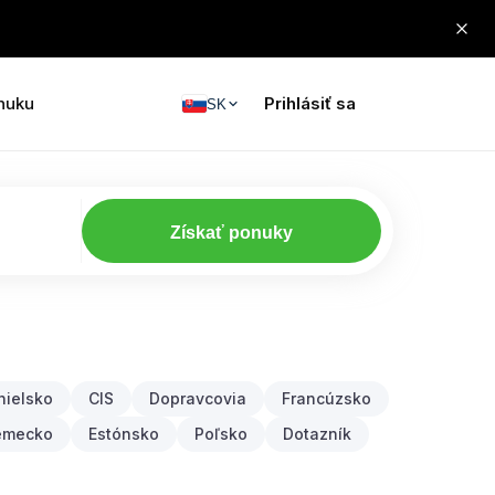
nuku
Prihlásiť sa
SK
Získať ponuky
nielsko
CIS
Dopravcovia
Francúzsko
emecko
Estónsko
Poľsko
Dotazník