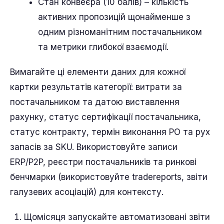
Стан конвеєра (10 балів) – кількість
активних пропозицій щонайменше з
одним різноманітним постачальником
та метрики глибокої взаємодії.
Вимагайте ці елементи даних для кожної
картки результатів категорії: витрати за
постачальником та датою виставлення
рахунку, статус сертифікації постачальника,
статус контракту, термін виконання PO та рух
запасів за SKU. Використовуйте записи
ERP/P2P, реєстри постачальників та ринкові
бенчмарки (використовуйте tradereports, звіти
галузевих асоціацій) для контексту.
Щомісяця запускайте автоматизовані звіти