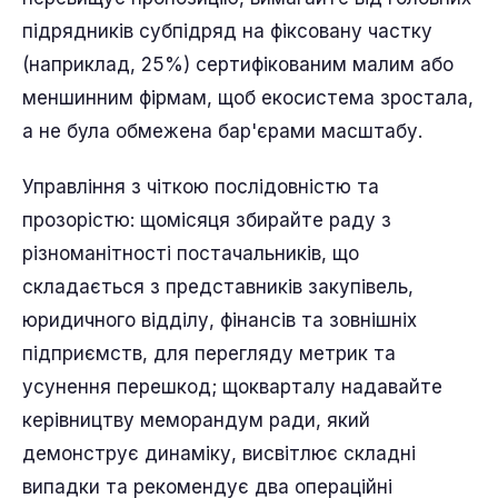
підрядників субпідряд на фіксовану частку
(наприклад, 25%) сертифікованим малим або
меншинним фірмам, щоб екосистема зростала,
а не була обмежена бар'єрами масштабу.
Управління з чіткою послідовністю та
прозорістю: щомісяця збирайте раду з
різноманітності постачальників, що
складається з представників закупівель,
юридичного відділу, фінансів та зовнішніх
підприємств, для перегляду метрик та
усунення перешкод; щокварталу надавайте
керівництву меморандум ради, який
демонструє динаміку, висвітлює складні
випадки та рекомендує два операційні