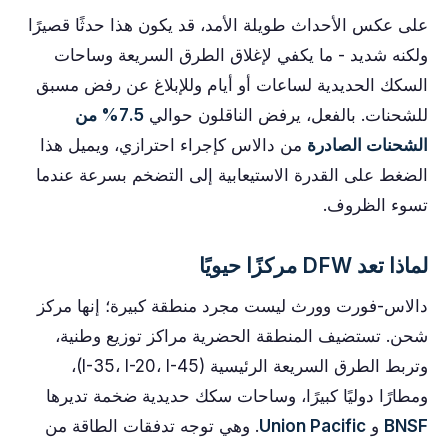
على عكس الأحداث طويلة الأمد، قد يكون هذا حدثًا قصيرًا
ولكنه شديد - ما يكفي لإغلاق الطرق السريعة وساحات
السكك الحديدية لساعات أو أيام وللإبلاغ عن رفض مسبق
للشحنات. بالفعل، يرفض الناقلون حوالي
7.5% من
الشحنات الصادرة
من دالاس كإجراء احترازي، ويميل هذا
الضغط على القدرة الاستيعابية إلى التضخم بسرعة عندما
تسوء الظروف.
لماذا تعد DFW مركزًا حيويًا
دالاس-فورت وورث ليست مجرد منطقة كبيرة؛ إنها مركز
شحن. تستضيف المنطقة الحضرية مراكز توزيع وطنية،
وتربط الطرق السريعة الرئيسية (I-35، I-20، I-45)،
ومطارًا دوليًا كبيرًا، وساحات سكك حديدية ضخمة تديرها
BNSF
و
Union Pacific
. وهي توجه تدفقات الطاقة من