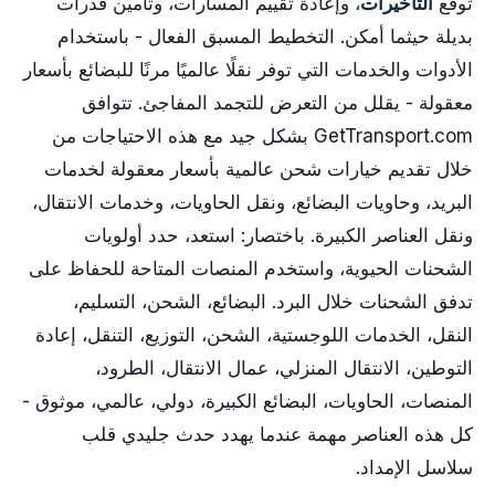
توقع
التأخيرات
، وإعادة تقييم المسارات، وتأمين قدرات
بديلة حيثما أمكن. التخطيط المسبق الفعال - باستخدام
الأدوات والخدمات التي توفر نقلًا عالميًا مرنًا للبضائع بأسعار
معقولة - يقلل من التعرض للتجمد المفاجئ. تتوافق
GetTransport.com بشكل جيد مع هذه الاحتياجات من
خلال تقديم خيارات شحن عالمية بأسعار معقولة لخدمات
البريد، وحاويات البضائع، ونقل الحاويات، وخدمات الانتقال،
ونقل العناصر الكبيرة. باختصار: استعد، حدد أولويات
الشحنات الحيوية، واستخدم المنصات المتاحة للحفاظ على
تدفق الشحنات خلال البرد. البضائع، الشحن، التسليم،
النقل، الخدمات اللوجستية، الشحن، التوزيع، التنقل، إعادة
التوطين، الانتقال المنزلي، عمال الانتقال، الطرود،
المنصات، الحاويات، البضائع الكبيرة، دولي، عالمي، موثوق -
كل هذه العناصر مهمة عندما يهدد حدث جليدي قلب
سلاسل الإمداد.