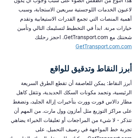
هذا النوع من الطقس الضوء على سبب وجوب أن يكون
لاعبون الخدمات اللوجستية سريعين الاستجابة، وسبب
أهمية المنصات التي تجمع القدرات الاستيعابية وتقدم
خيارات مرنة. ابدأ في التخطيط لتسليمك التالي وتأمين
شحنتك مع GetTransport.com. احجز رحلتك
GetTransport.com.com
أبرز النقاط وتدقيق للواقع
أبرز النقاط: يمكن للعاصفة أن تقطع الطرق السريعة
الرئيسية، وتجمد مكونات السكك الحديدية، وتثقل كاهل
مطار دالاس فورت وورث بتأخيرات إزالة الجليد، وتضغط
على مراكز التوزيع مثل أمازون وول مارت. من المهم أن
تتذكر - لا شيء من المراجعات أو تعليقات الخبراء يضاهي
تجربة خط المواجهة في رصيف التحميل. على