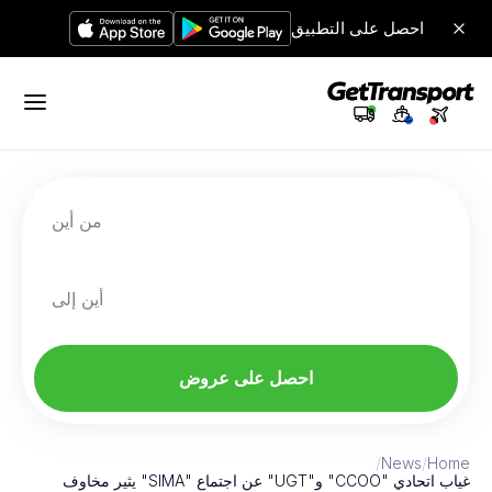
احصل على التطبيق
من أين
أين إلى
احصل على عروض
/
News
/
Home
غياب اتحادي "CCOO" و"UGT" عن اجتماع "SIMA" يثير مخاوف