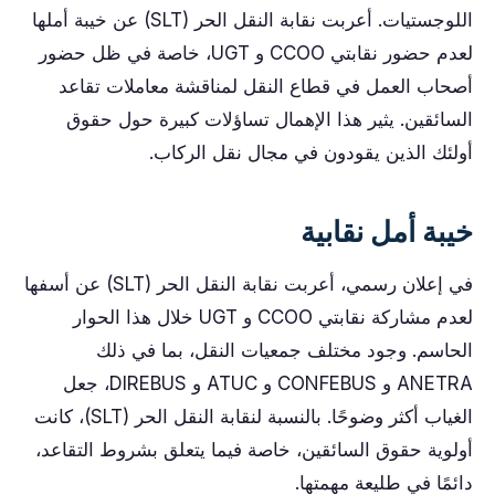
اللوجستيات. أعربت نقابة النقل الحر (SLT) عن خيبة أملها
لعدم حضور نقابتي CCOO و UGT، خاصة في ظل حضور
أصحاب العمل في قطاع النقل لمناقشة معاملات تقاعد
السائقين. يثير هذا الإهمال تساؤلات كبيرة حول حقوق
أولئك الذين يقودون في مجال نقل الركاب.
خيبة أمل نقابية
في إعلان رسمي، أعربت نقابة النقل الحر (SLT) عن أسفها
لعدم مشاركة نقابتي CCOO و UGT خلال هذا الحوار
الحاسم. وجود مختلف جمعيات النقل، بما في ذلك
ANETRA و CONFEBUS و ATUC و DIREBUS، جعل
الغياب أكثر وضوحًا. بالنسبة لنقابة النقل الحر (SLT)، كانت
أولوية حقوق السائقين، خاصة فيما يتعلق بشروط التقاعد،
دائمًا في طليعة مهمتها.