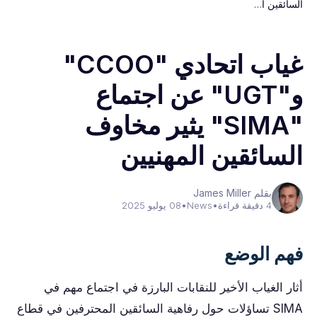
السائقين ا…
غياب اتحادي "CCOO"
و"UGT" عن اجتماع
"SIMA" يثير مخاوف
السائقين المهنيين
بقلم James Miller
4 دقيقة قراءة
•
News
•
08 يوليو 2025
فهم الوضع
أثار الغياب الأخير للنقابات البارزة في اجتماع مهم في
SIMA تساؤلات حول رفاهية السائقين المحترفين في قطاع