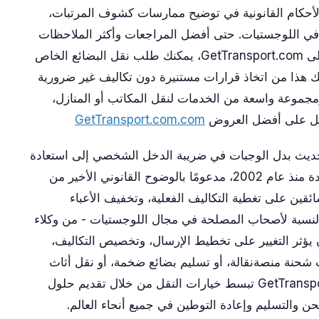
 الأحكام القانونية في توضيح ممارسات كشوف المرتبات،
ل في اللوجستيات. حتى أفضل المراجعات وأكثر الملاحظات
صدقًا لا يمكن أن تحل محل الخبرة المباشرة؛ على GetTransport.com، يمكنك طلب نقل البضائع الخاص
ّنك هذا من اتخاذ قرارات مستنيرة دون تكاليف غير ضرورية
ومجموعة واسعة من الخدمات لنقل المكاتب أو المنازل،
حصل على أفضل العروض
GetTransport.com.com
 يهدف اقتراح Fendismer و Anetra لتحديث بدل الوجبات في ضريبة الدخل الشخصي إلى استعادة
القوة الشرائية المفقودة لبدلات الإعاشة المجمدة منذ عام 2002، مدعومًا بالوضوح القانوني الأخير من
ئقين على تغطية التكاليف الفعلية، وتخفيف الأعباء
بالنسبة لأصحاب المصلحة في مجال اللوجستيات - من وكلاء
يؤثر التغيير على تخطيط الإرسال، وتخصيص التكاليف،
 شحنة منصةنقالة، أو تسليم بضائع ضخمة، أو نقل أثاث
منزل، أو شحن دولي، فإن منصات مثل GetTransport.com تبسط خيارات النقل من خلال تقديم حلول
ن والتسليم وإعادة التوطين في جميع أنحاء العالم.