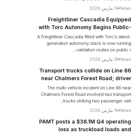
News
19 مارس 2026
Freightliner Cascadia Equipped
with Torc Autonomy Begins Public-
Road Validation in Ann Arbor
A Freightliner Cascadia fitted with Torc’s latest-
generation autonomy stack is now running
validation routes on public r...
News
19 مارس 2026
Transport trucks collide on Line 86
near Chalmers Forest Road; driver
charged after secondary impact
The multi-vehicle incident on Line 86 near
Chalmers Forest Road involved two transport
trucks striking two passenger veh...
News
19 مارس 2026
PAMT posts a $38.1M Q4 operating
loss as truckload loads and