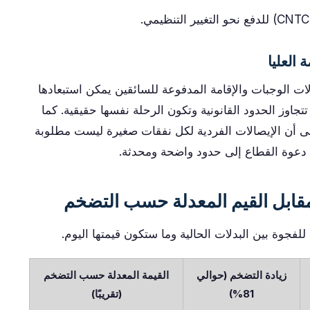
العليا
لمحكمة العليا في عام 2025 أن بدلات الوجبات والإقامة المدفوعة للسائقين يمكن استبعادها
اوز الحدود القانونية وتكون الرحلة نفسها حقيقية. كما
 إلى أن الإيصالات الفردية لكل نفقات صغيرة ليست مطلوبة
نية دعوة القطاع إلى حدود واضحة ومحدثة.
مقابل القيم المعدلة حسب التضخم
لفجوة بين البدلات الحالية وما ستكون قيمتها اليوم.
زيادة التضخم (حوالي
القيمة المعدلة حسب التضخم
81%)
(تقريبًا)