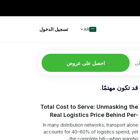
تسجيل الدخول
AR
لى
احصل على عروض
قد تكون مهتمًا.
Total Cost to Serve: Unmasking the
Real Logistics Price Behind Per-
Pallet Rates
In many distribution networks, transport alone
accounts for 40–60% of logistics spend, yet
the complete bill—when wareho...