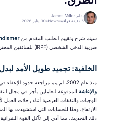
الطرق.
بقلم James Miller
5 دقيقة قراءة
•
News
•
30 يناير 2026
سيتم شرح وتقييم الطلب المقدم من
ndismer
ضريبة الدخل الشخصي (IRPF) للسائقين المحترفين أدناه.
الخلفية: تجميد طويل الأمد لبدل
منذ عام 2002، لم يتم مراجعة حدود الإعفاء في ضريبة الدخل الشخصي الإسبانية لـ
والإعاشة
المدفوعة للعاملين بأجر في مجال النقل
الوجبات والنفقات العرضية أثناء رحلات العمل ل
الارتفاع. وفقًا للحسابات التي استشهدت بها ا
ذلك التحديث، مما أدى إلى تآكل القوة الشرائية ل