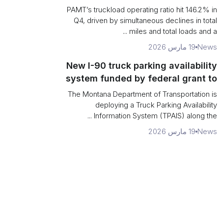
revenue per truck decline
PAMT’s truckload operating ratio hit 146.2% in
Q4, driven by simultaneous declines in total
miles and total loads and a ...
News
19 مارس 2026
New I-90 truck parking availability
system funded by federal grant to
aid Montana drivers
The Montana Department of Transportation is
deploying a Truck Parking Availability
Information System (TPAIS) along the ...
News
19 مارس 2026