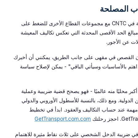
اب المصلحة
تخطط Fendismer و Anetra لإثارة هذه القضية في CNTC مع مجموعات القطاع الأخرى للضغط على
مبالغ الحد الأقصى المحدثة التي تعكس تكاليف المعيشة
ات عن الأجور.
ون القصص في مقهى على جانب الطريق، يمكنني أن أخبرك
"اهتم بالأساسيات وسيأتي الباقي" - يمكن لإصلاح سياسة
أكبر محليًا منه عالميًا - فهو يصحح قضية ضريبية وعملية
حن الدولية. ومع ذلك، بالنسبة للأسطول الأوروبي والدولي
 مهمة عند حساب التكاليف والعقود. ابدأ في تخطيط
GetTransport.com.com
 في ضريبة الدخل الشخصي على ثلاث نقاط مثيرة للاهتمام