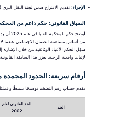
الإجراء:
تقديم الاقتراح ضمن لجنة النقل البري (CNTC) للدفع نحو التغيير التنظيمي.
السياق القانوني: حكم داعم من المحكمة 
أوضح حكم ل
من أساس مساهمة الضمان الاجتماعي عندما لا تتج
سهّل الحكم الأعباء الوثائقية من خلال الإشارة
لإثبات واقعية الرحلة. يعزز هذا السابقة القانو
أرقام سريعة: الحدود المجمدة 
يقدم حساب رقم التضخم توضيحًا بسيطًا وعمليًا ل
الحد القانوني لعام
البند
2002