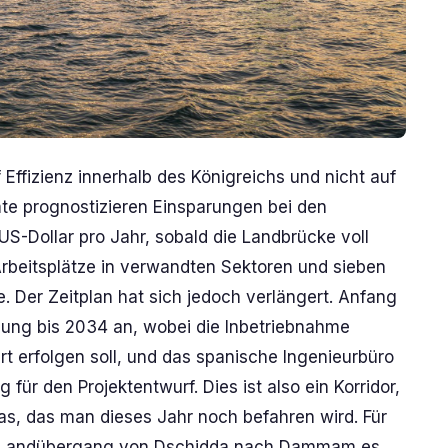
Effizienz innerhalb des Königreichs und nicht auf
mte prognostizieren Einsparungen bei den
US-Dollar pro Jahr, sobald die Landbrücke voll
Arbeitsplätze in verwandten Sektoren und sieben
. Der Zeitplan hat sich jedoch verlängert. Anfang
llung bis 2034 an, wobei die Inbetriebnahme
art erfolgen soll, und das spanische Ingenieurbüro
für den Projektentwurf. Dies ist also ein Korridor,
s, das man dieses Jahr noch befahren wird. Für
ein Landübergang von Dschidda nach Dammam es