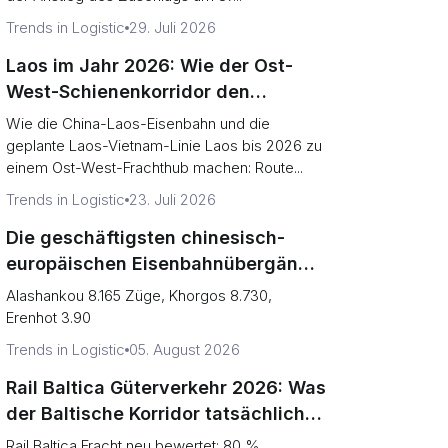
Trends in Logistic
29. Juli 2026
Laos im Jahr 2026: Wie der Ost-
West-Schienenkorridor den
asiatisch-europäischen
Wie die China-Laos-Eisenbahn und die
Güterverkehr verändert
geplante Laos-Vietnam-Linie Laos bis 2026 zu
einem Ost-West-Frachthub machen: Route...
Trends in Logistic
23. Juli 2026
Die geschäftigsten chinesisch-
europäischen Eisenbahnübergänge
im Jahr 2026, Rangliste (Züge vs.
Alashankou 8.165 Züge, Khorgos 8.730,
Engpassrisiko)
Erenhot 3.90
Trends in Logistic
05. August 2026
Rail Baltica Güterverkehr 2026: Was
der Baltische Korridor tatsächlich
transportieren wird
Rail Baltica Fracht neu bewertet: 80 %