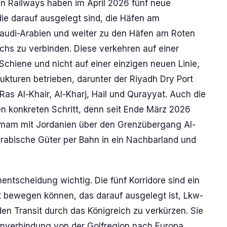
an Railways haben im April 2026 fünf neue
die darauf ausgelegt sind, die Häfen am
Saudi-Arabien und weiter zu den Häfen am Roten
hs zu verbinden. Diese verkehren auf einer
chiene und nicht auf einer einzigen neuen Linie,
ukturen betrieben, darunter der Riyadh Dry Port
s Al-Khair, Al-Kharj, Hail und Qurayyat. Auch die
n konkreten Schritt, denn seit Ende März 2026
mmam mit Jordanien über den Grenzübergang Al-
arabische Güter per Bahn in ein Nachbarland und
entscheidung wichtig. Die fünf Korridore sind ein
ht bewegen können, das darauf ausgelegt ist, Lkw-
n Transit durch das Königreich zu verkürzen. Sie
nverbindung von der Golfregion nach Europa,