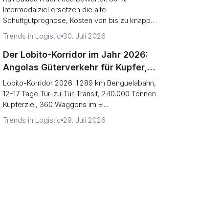
Intermodalziel ersetzen die alte
Schüttgutprognose, Kosten von bis zu knapp
24 Mr...
Trends in Logistic
30. Juli 2026
Der Lobito-Korridor im Jahr 2026:
Angolas Güterverkehr für Kupfer,
Kobalt und mehr
Lobito-Korridor 2026: 1.289 km Benguelabahn,
12-17 Tage Tür-zu-Tür-Transit, 240.000 Tonnen
Kupferziel, 360 Waggons im Ei...
Trends in Logistic
29. Juli 2026