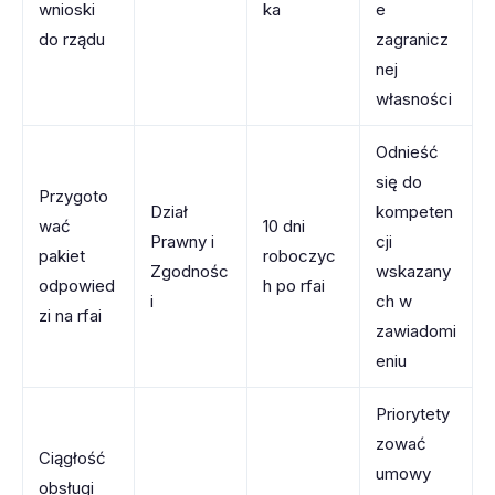
wnioski
ka
e
do rządu
zagranicz
nej
własności
Odnieść
się do
Przygoto
Dział
kompeten
wać
10 dni
Prawny i
cji
pakiet
roboczyc
Zgodnośc
wskazany
odpowied
h po rfai
i
ch w
zi na rfai
zawiadomi
eniu
Priorytety
zować
Ciągłość
umowy
obsługi