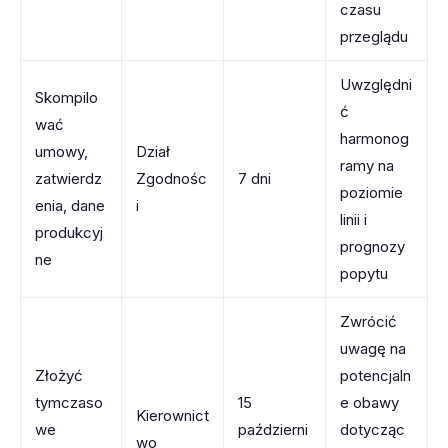
czasu
przeglądu
Uwzględni
Skompilo
ć
wać
harmonog
umowy,
Dział
ramy na
zatwierdz
Zgodnośc
7 dni
poziomie
enia, dane
i
linii i
produkcyj
prognozy
ne
popytu
Zwrócić
uwagę na
Złożyć
potencjaln
tymczaso
15
e obawy
Kierownict
we
październi
dotycząc
wo