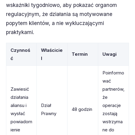
wskaźniki tygodniowo, aby pokazać organom
regulacyjnym, że działania są motywowane
popytem klientów, a nie wykluczającymi
praktykami.
Czynnoś
Właścicie
Termin
Uwagi
ć
l
Poinformo
wać
Zawiesić
partnerów,
działania
że
aliansu i
Dział
operacje
48 godzin
wysłać
Prawny
zostają
powiadom
wstrzyma
ienie
ne do