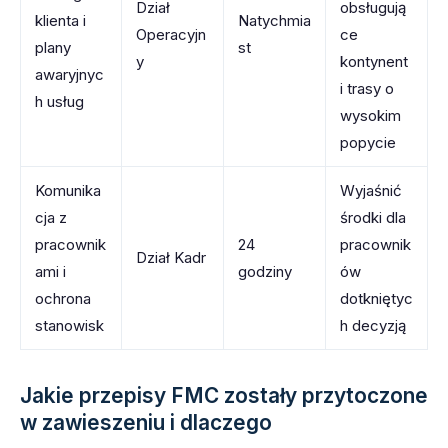
Dział
obsługują
klienta i
Natychmia
Operacyjn
ce
plany
st
y
kontynent
awaryjnyc
i trasy o
h usług
wysokim
popycie
Komunika
Wyjaśnić
cja z
środki dla
pracownik
24
pracownik
Dział Kadr
ami i
godziny
ów
ochrona
dotkniętyc
stanowisk
h decyzją
Jakie przepisy FMC zostały przytoczone
w zawieszeniu i dlaczego