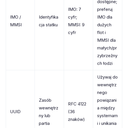
dostępne;
IMO: 7
preferuj
IMO /
Identyfika
cyfr;
IMO dla
MMSI
cja statku
MMSI: 9
dużych
cyfr
flot i
MMSI dla
małych/pr
zybrzeżny
ch łodzi
Używaj do
wewnętrz
nego
Zasób
powiązani
RFC 4122
wewnętrz
a między
UUID
(36
ny lub
systemam
znaków)
partia
i i unikania