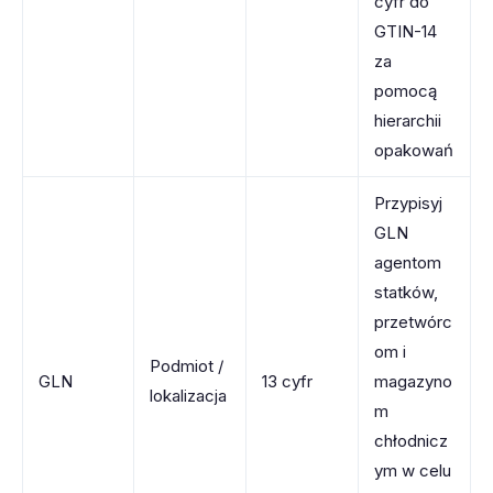
cyfr do
GTIN-14
za
pomocą
hierarchii
opakowań
Przypisyj
GLN
agentom
statków,
przetwórc
om i
Podmiot /
GLN
13 cyfr
magazyno
lokalizacja
m
chłodnicz
ym w celu