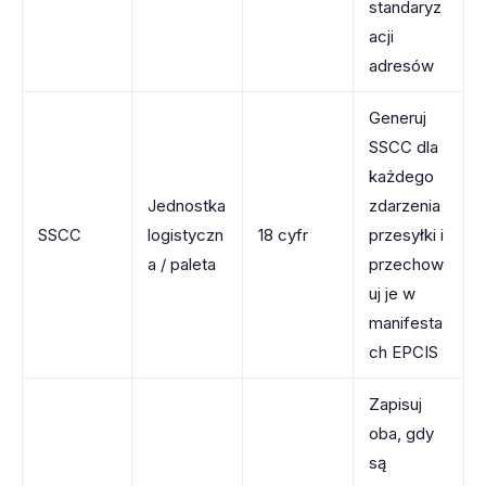
standaryz
acji
adresów
Generuj
SSCC dla
każdego
Jednostka
zdarzenia
SSCC
logistyczn
18 cyfr
przesyłki i
a / paleta
przechow
uj je w
manifesta
ch EPCIS
Zapisuj
oba, gdy
są