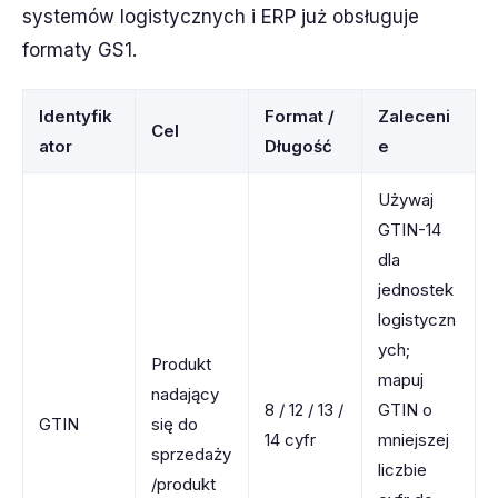
systemów logistycznych i ERP już obsługuje
formaty GS1.
Identyfik
Format /
Zaleceni
Cel
ator
Długość
e
Używaj
GTIN-14
dla
jednostek
logistyczn
ych;
Produkt
mapuj
nadający
8 / 12 / 13 /
GTIN o
GTIN
się do
14 cyfr
mniejszej
sprzedaży
liczbie
/produkt