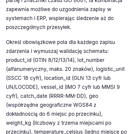
partię i znaczniki czasu ISO 8601; ta kombinacja
zapewnia możliwe do uzgodnienia zapisy w
systemach i ERP, wspierając śledzenie aż do
poszczególnych przesyłek.
Określ obowiązkowe pola dla każdego zapisu
zdarzenia i wymuszaj walidację schematu:
product_id (GTIN 8/12/13/14), lot_number
(alfanumeryczny, maks. 20 znaków), logistic_unit
(SSCC 18 cyfr), location_id (GLN 13 cyfr lub
UN/LOCODE), vessel_id (IMO 7 cyfr lub MMSI 9
cyfr), catch_date (RRRR-MM-DD), geo
(współrzędne geograficzne WGS84 z
dokładnością do 6 miejsc po przecinku),
weight_kg (liczbowy z trzema miejscami po
przecinku), temperature_celsius (jedno miejsce po