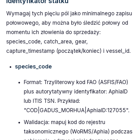
identyfikator statku
Wymagaj tych pięciu pól jako minimalnego zapisu
połowowego, aby można było śledzić połowy od
momentu ich złowienia do sprzedaży:
species_code, catch_area, gear,
capture_timestamp (początek/koniec) i vessel_id.
species_code
Format: Trzyliterowy kod FAO (ASFIS/FAO)
plus autorytatywny identyfikator: AphiaID
lub ITIS TSN. Przykład:
"COD|GADUS_MORHUA|AphiaID:127055".
Walidacja: mapuj kod do rejestru
taksonomicznego (WoRMS/Aphia) podczas