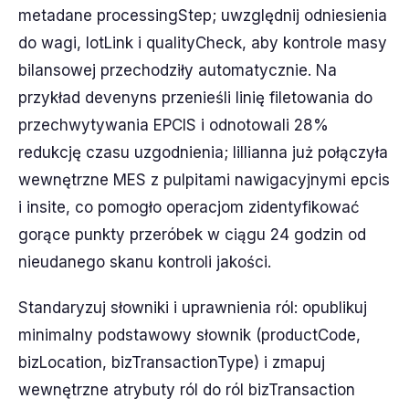
metadane processingStep; uwzględnij odniesienia
do wagi, lotLink i qualityCheck, aby kontrole masy
bilansowej przechodziły automatycznie. Na
przykład devenyns przenieśli linię filetowania do
przechwytywania EPCIS i odnotowali 28%
redukcję czasu uzgodnienia; lillianna już połączyła
wewnętrzne MES z pulpitami nawigacyjnymi epcis
i insite, co pomogło operacjom zidentyfikować
gorące punkty przeróbek w ciągu 24 godzin od
nieudanego skanu kontroli jakości.
Standaryzuj słowniki i uprawnienia ról: opublikuj
minimalny podstawowy słownik (productCode,
bizLocation, bizTransactionType) i zmapuj
wewnętrzne atrybuty ról do ról bizTransaction