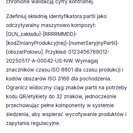
chronione walidacją cyfry kontrolnej.
Zdefiniuj składnię identyfikatora partii jako
odczytywalny maszynowo kompozyt:
[GLN_zakładu]-[RRRRMMDD]-
[kodZmianyProdukcyjnej]-[numerSeryjnyPartii]-
[obszarPołowu]. Przykład: 0123456789012-
20250517-A-00042-US-NW. Wymagaj
znaczników czasu ISO 8601 dla czasu produkcji i
kodów obszarów ISO 3166 dla pochodzenia.
Ogranicz widoczny ciąg znaków partii na potrzeby
kodu QR/etykiety do 32 znaków, jednocześnie
przechowując pełne komponenty w systemie
śledzenia, aby wspierać wycofywanie produktów i
zapytania regulacyjne.