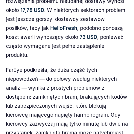
rozwiązania problemu nieudanej dostawy wynosi
około
17,78 USD
. W niektórych sektorach problem
jest jeszcze gorszy: dostawcy zestawów
posiłków, tacy jak
HelloFresh
, podobno ponoszą
koszt awarii wynoszący około
73 USD
, ponieważ
często wymagane jest pełne zastąpienie
produktu.
FarEye podkreśla, że duża część tych
niepowodzeń — do połowy według niektórych
analiz — wynika z prostych problemów z
dostępem: zamkniętych bram, brakujących kodów
lub zabezpieczonych wejść, które blokują
kierowcę mającego napięty harmonogram. Gdy
kierowcy zazwyczaj mają tylko minutę lub dwie na
przystanek, zamknięta brama może natychmiast