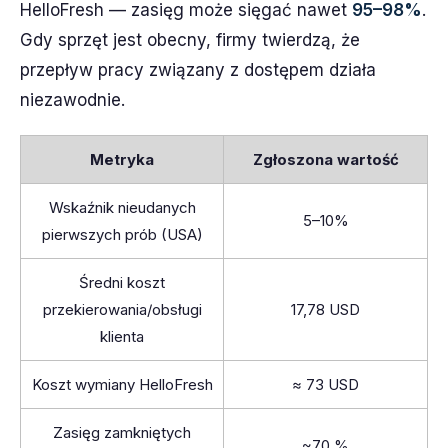
HelloFresh — zasięg może sięgać nawet
95–98%
.
Gdy sprzęt jest obecny, firmy twierdzą, że
przepływ pracy związany z dostępem działa
niezawodnie.
Metryka
Zgłoszona wartość
Wskaźnik nieudanych
5–10%
pierwszych prób (USA)
Średni koszt
przekierowania/obsługi
17,78 USD
klienta
Koszt wymiany HelloFresh
≈ 73 USD
Zasięg zamkniętych
~70 %