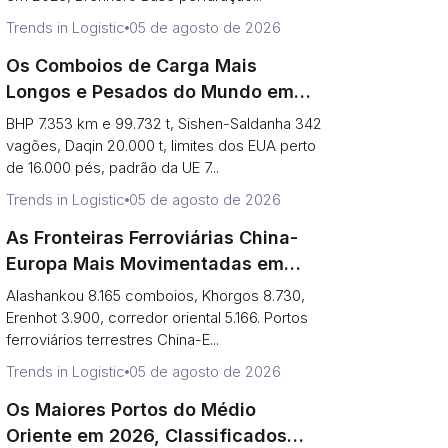
Trends in Logistic
05 de agosto de 2026
Os Comboios de Carga Mais
Longos e Pesados do Mundo em
2026, Classificados (Recordes vs
BHP 7.353 km e 99.732 t, Sishen-Saldanha 342
Realidade Diária)
vagões, Daqin 20.000 t, limites dos EUA perto
de 16.000 pés, padrão da UE 7...
Trends in Logistic
05 de agosto de 2026
As Fronteiras Ferroviárias China-
Europa Mais Movimentadas em
2026, Classificadas (Comboios vs
Alashankou 8.165 comboios, Khorgos 8.730,
Risco de Gargalo)
Erenhot 3.900, corredor oriental 5.166. Portos
ferroviários terrestres China-E...
Trends in Logistic
05 de agosto de 2026
Os Maiores Portos do Médio
Oriente em 2026, Classificados