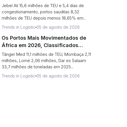
(Volume vs Exposição a Estreitos)
Jebel Ali 15,6 milhões de TEU e 5,4 dias de
congestionamento, portos sauditas 8,32
milhões de TEU depois menos 18,65% em...
Trends in Logistic
05 de agosto de 2026
Os Portos Mais Movimentados de
África em 2026, Classificados
(Contêineres vs Alcance do
Tânger Med 11,1 milhões de TEU, Mombaça 2,11
Corredor)
milhões, Lomé 2,06 milhões, Dar es Salaam
33,7 milhões de toneladas em 2025...
Trends in Logistic
05 de agosto de 2026