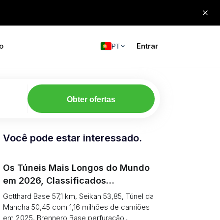
o
Entrar
PT
Obter ofertas
Você pode estar interessado.
Os Túneis Mais Longos do Mundo
em 2026, Classificados
(Comprimento vs O Que Pode
Gotthard Base 57,1 km, Seikan 53,85, Túnel da
Transportar)
Mancha 50,45 com 1,16 milhões de camiões
em 2025, Brennero Base perfuração...