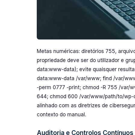
Metas numéricas: diretórios 755, arquiv
propriedade deve ser do utilizador e g
data:www-data); evite quaisquer resul
data:www-data /var/www; find /var/www 
-perm 0777 -print; chmod -R 755 /var/w
644; chmod 600 /var/www/path/to/wp-co
alinhado com as diretrizes de cibersegur
contexto do manual.
Auditoria e Controlos Contínuos