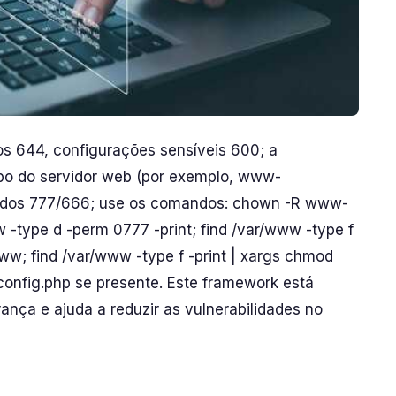
os 644, configurações sensíveis 600; a
rupo do servidor web (por exemplo, www-
tados 777/666; use os comandos: chown -R www-
-type d -perm 0777 -print; find /var/www -type f
ww; find /var/www -type f -print | xargs chmod
nfig.php se presente. Este framework está
ança e ajuda a reduzir as vulnerabilidades no