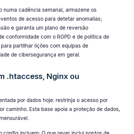
ão numa cadência semanal, armazene os
eventos de acesso para detetar anomalias;
issão e garanta um plano de reversão
de conformidade com o RGPD e de política de
 para partilhar lições com equipas de
dade de cibersegurança em geral.
m .htaccess, Nginx ou
entada por dados hoje: restrinja o acesso por
por caminho. Esta base apoia a proteção de dados,
 mensurável.
.config incluem: O que rever inclui pontos de