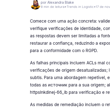
por Alexandra Blake
8 min de leitura
•
Trends in Logistic
•
17 de no
Comece com uma ação concreta: valide 
verifique verificações de identidade, c
as respostas devem ser limitadas a fon
restaurar a confiança, reduzindo a exp
para a conformidade com o RGPD.
As falhas principais incluem ACLs mal c
verificações de origem desatualizadas; 
subtis. Para uma abordagem repetível, 
todas as источник para a sua origem; a
httpslnkdinej-66_ib para verificação e r
As medidas de remediação incluem o ref