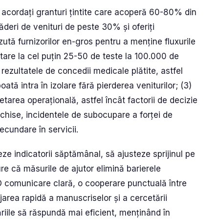
1) acordați granturi țintite care acoperă 60-80% din
căderi de venituri de peste 30% și oferiți
tă furnizorilor en-gros pentru a menține fluxurile
stare la cel puțin 25-50 de teste la 100.000 de
i rezultatele de concedii medicale plătite, astfel
oată intra în izolare fără pierderea veniturilor; (3)
etarea operațională, astfel încât factorii de decizie
chise, incidentele de subocupare a forței de
ecundare în servicii.
eze indicatorii săptămânal, să ajusteze sprijinul pe
re că măsurile de ajutor elimină barierele
 O comunicare clară, o cooperare punctuală între
tajarea rapidă a manuscriselor și a cercetării
riile să răspundă mai eficient, menținând în