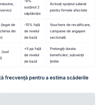
-8%
ndustrie,
Activați sprijinul salarial
susținut 2
servicii
pentru firmele afectate
săptămâni
(legat de
-15% față
Vouchere de recalificare;
chimia din
de nivelul
campanie de angajare
i)
de bază
sectorială
+5 pp față
Prelungiți durata
 (sud
de nivelul
beneficiilor; subvenții
l)
de bază
țintite
altă frecvență pentru a estima scăderile