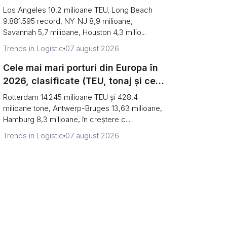
primele două sunt de fapt un singur
Los Angeles 10,2 milioane TEU, Long Beach
port)
9.881.595 record, NY-NJ 8,9 milioane,
Savannah 5,7 milioane, Houston 4,3 milio...
Trends in Logistic
07 august 2026
Cele mai mari porturi din Europa în
2026, clasificate (TEU, tonaj și ce
ascunde fiecare număr)
Rotterdam 14.245 milioane TEU și 428,4
milioane tone, Antwerp-Bruges 13,63 milioane,
Hamburg 8,3 milioane, în creștere c...
Trends in Logistic
07 august 2026