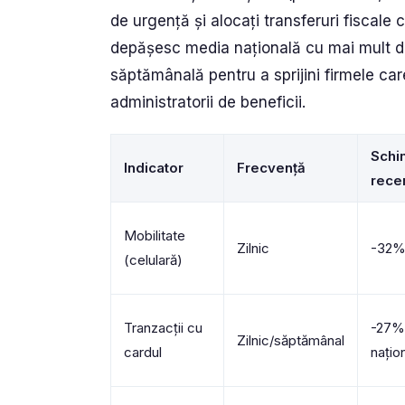
de urgență și alocați transferuri fiscale
depășesc media națională cu mai mult de
săptămânală pentru a sprijini firmele car
administratorii de beneficii.
Schi
Indicator
Frecvență
rece
Mobilitate
Zilnic
-32%
(celulară)
Tranzacții cu
-27%
Zilnic/săptămânal
cardul
națio