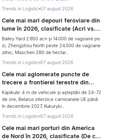
Trends in Logistic
07 august 2026
Cele mai mari depouri feroviare din
lume în 2026, clasificate (Acri vs.
vagoane pe zi)
Bailey Yard 2.850 acri și 14.000 de vagoane pe
zi, Zhengzhou North peste 24.000 de vagoane
zilnic, Maschen 280 de hectar...
Trends in Logistic
07 august 2026
Cele mai aglomerate puncte de
trecere a frontierei terestre din
Europa în 2026 (și de ce granița de
Kapikule: 4 m de vehicule și așteptări de 24-72
est s-a redus la o singură poartă)
de ore, Belarus interzice camioanele UE până
în decembrie 2027, Kukuryki...
Trends in Logistic
07 august 2026
Cele mai mari porturi din America
de Nord în 2026, clasificate (De ce