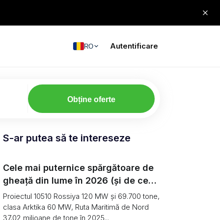
Autentificare
RO
Obține oferte
S-ar putea să te intereseze
Cele mai puternice spărgătoare de
gheață din lume în 2026 (și de ce
transportul de marfă arctică
Proiectul 10510 Rossiya 120 MW și 69.700 tone,
continuă să scadă)
clasa Arktika 60 MW, Ruta Maritimă de Nord
37,02 milioane de tone în 2025...