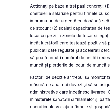
Acționați pe baza a trei pași concreți: (
cheltuielile salariale pentru firmele cu s
împrumuturi de urgență cu dobândă scăzu
de stocuri; (2) scalați capacitatea de te
locuitori pe zi în zonele de focar și legaț
încât lucrătorii care testează pozitiv să p
publicați date regulate și accelerați cerc
să poată urmări numărul de unități redes
muncă și pierderile de locuri de muncă s
Factorii de decizie ar trebui să monitoriz
măsură ce apar noi dovezi și să se asigu
administrative care încetinesc livrarea.
ministerele sănătății și finanțelor și par
operaționale vor ajuta firmele și gospodă