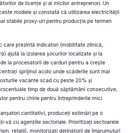
torilor de licențe și al micilor antreprenori. Un
este modele și constată că utilizarea electricității
 mai stabile proxy-uri pentru producția pe termen
care prezintă indicatori (mobilitate zilnică,
) ajută la izolarea șocurilor localizate și la
le de la procesatorii de carduri pentru a crește
centrați sprijinul acolo unde scăderile sunt mai
 posturile vacante scad cu peste 20% și
procentuale timp de două săptămâni consecutive,
utor pentru chirie pentru întreprinderile mici.
anșatori cantitativi, produceți estimări pe o
vă cu agențiile sectoriale. Prioritizați sectoarele
rism, retalii), monitorizați deținătorii de împrumuturi