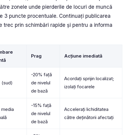
 către zonele unde pierderile de locuri de muncă
 3 puncte procentuale. Continuați publicarea
e trec prin schimbări rapide și pentru a informa
mbare
Prag
Acțiune imediată
ntă
-20% față
Acordați sprijin localizat;
 (sud)
de nivelul
izolați focarele
de bază
-15% față
 media
Accelerați lichiditatea
de nivelul
nală
către deținătorii afectați
de bază