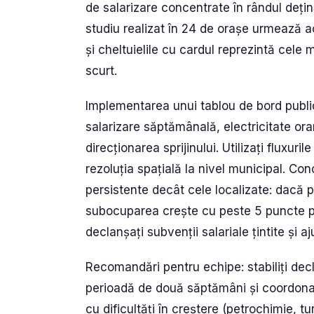
de salarizare concentrate în rândul dețină
studiu realizat în 24 de orașe urmează ac
și cheltuielile cu cardul reprezintă cele
scurt.
Implementarea unui tablou de bord public 
salarizare săptămânală, electricitate orară
direcționarea sprijinului. Utilizați fluxuri
rezoluția spațială la nivel municipal. Con
persistente decât cele localizate: dacă
subocuparea crește cu peste 5 puncte 
declanșați subvenții salariale țintite și aj
Recomandări pentru echipe: stabiliți decl
perioadă de două săptămâni și coordonați-
cu dificultăți în creștere (petrochimie, tu