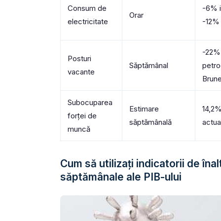
Consum de
-6% i
Orar
electricitate
-12% 
-22% 
Posturi
Săptămânal
petro
vacante
Brune
Subocuparea
Estimare
14,2%
forței de
săptămânală
actua
muncă
Cum să utilizați indicatorii de în
săptămânale ale PIB-ului