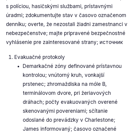
s políciou, hasičskými službami, prístavnými
úradmi; zdokumentujte stav v časovo označenom
denníku; overte, že nezostali žiadni zamestnanci v
nebezpečenstve; majte pripravené bezpečnostné
vyhlásenie pre zainteresované strany; источник
Evakuačné protokoly
Demarkačné zóny definované prístavnou
kontrolou; vnútorný kruh, vonkajší
prstenec; zhromaždiska na móle B,
terminálovom dvore, pri žeriavových
dráhach; počty evakuovaných overené
skenovanými povereniami; sčítanie
odoslané do prevádzky v Charlestone;
James informovaný; časovo označené