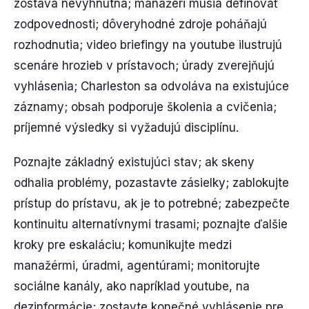
zostáva nevyhnutná; manažéri musia definovať
zodpovednosti; dôveryhodné zdroje poháňajú
rozhodnutia; video briefingy na youtube ilustrujú
scenáre hrozieb v prístavoch; úrady zverejňujú
vyhlásenia; Charleston sa odvoláva na existujúce
záznamy; obsah podporuje školenia a cvičenia;
príjemné výsledky si vyžadujú disciplínu.
Poznajte základný existujúci stav; ak skeny
odhalia problémy, pozastavte zásielky; zablokujte
prístup do prístavu, ak je to potrebné; zabezpečte
kontinuitu alternatívnymi trasami; poznajte ďalšie
kroky pre eskaláciu; komunikujte medzi
manažérmi, úradmi, agentúrami; monitorujte
sociálne kanály, ako napríklad youtube, na
dezinformácie; zostavte konečné vyhlásenie pre