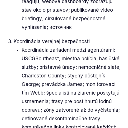
reagujú; webové dashboardy zobrazujú
stav okolo prístavov; publikované video
briefingy; cirkulované bezpečnostné
vyhlásenie; источник
Koordinácia verejnej bezpečnosti
Koordinácia zariadení medzi agentúrami:
USCGSoutheast; miestna polícia; hasičské
služby; prístavné úrady; nemocničné siete;
Charleston County; styčný dôstojník
George; prevádzka James; monitorovací
tím Webb; špecialisti na žiarenie poskytujú
usmernenia; trasy pre postihnutú lodnú
dopravu; zóny zatvorené až do vyčistenia;
definované dekontaminačné trasy;
komunikačné linky kontrolované každých