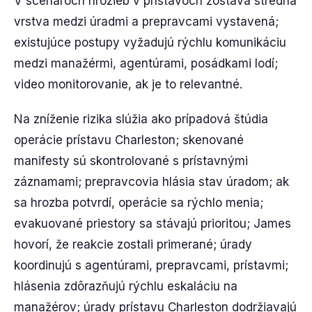
V scenároch hrozieb v prístavoch zostáva stredná
vrstva medzi úradmi a prepravcami vystavená;
existujúce postupy vyžadujú rýchlu komunikáciu
medzi manažérmi, agentúrami, posádkami lodí;
video monitorovanie, ak je to relevantné.
Na zníženie rizika slúžia ako prípadová štúdia
operácie prístavu Charleston; skenované
manifesty sú skontrolované s prístavnými
záznamami; prepravcovia hlásia stav úradom; ak
sa hrozba potvrdí, operácie sa rýchlo menia;
evakuované priestory sa stávajú prioritou; James
hovorí, že reakcie zostali primerané; úrady
koordinujú s agentúrami, prepravcami, prístavmi;
hlásenia zdôrazňujú rýchlu eskaláciu na
manažérov; úrady prístavu Charleston dodržiavajú