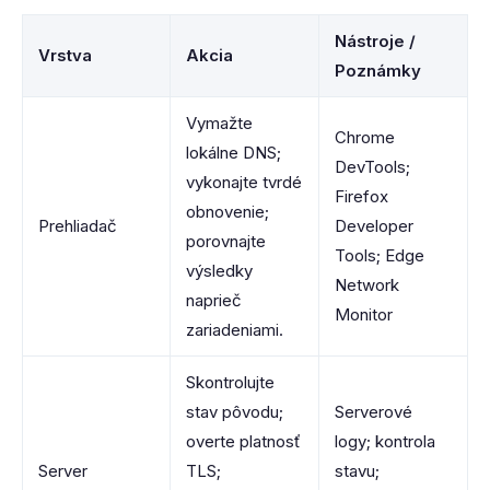
Nástroje /
Vrstva
Akcia
Poznámky
Vymažte
Chrome
lokálne DNS;
DevTools;
vykonajte tvrdé
Firefox
obnovenie;
Prehliadač
Developer
porovnajte
Tools; Edge
výsledky
Network
naprieč
Monitor
zariadeniami.
Skontrolujte
stav pôvodu;
Serverové
overte platnosť
logy; kontrola
Server
TLS;
stavu;