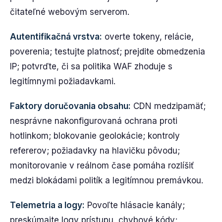
čitateľné webovým serverom.
Autentifikačná vrstva:
overte tokeny, relácie,
poverenia; testujte platnosť; prejdite obmedzenia
IP; potvrďte, či sa politika WAF zhoduje s
legitímnymi požiadavkami.
Faktory doručovania obsahu:
CDN medzipamäť;
nesprávne nakonfigurovaná ochrana proti
hotlinkom; blokovanie geolokácie; kontroly
refererov; požiadavky na hlavičku pôvodu;
monitorovanie v reálnom čase pomáha rozlíšiť
medzi blokádami politík a legitímnou premávkou.
Telemetria a logy:
Povoľte hlásacie kanály;
preskúmajte logy prístupu, chybové kódy;