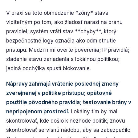
V praxi sa toto obmedzenie *zóny* stáva
viditeľným po tom, ako žiadosť narazí na bránu
pravidiel; systém vráti stav **chyby**, ktorý
bezpečnostné logy označia ako odmietnutie
prístupu. Medzi nimi overte poverenia; IP pravidlá;
zladenie stavu zariadenia s lokálnou politikou;
jediná odchýlka spustí blokovanie.
Nápravy zahŕňajú vrátenie poslednej zmeny
zverejnenej v politike prístupu; opätovné
použitie pôvodného pravidla; testovanie brány v
nepripojenom prostredí.
Lokálny tím by mal
skontrolovať, kde došlo k nezhode politík; znovu
skontrolovať servisnú nádobu, aby sa zabezpečilo