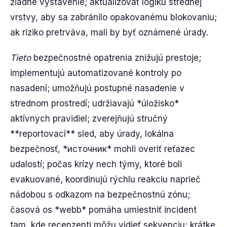
žiadne vystavenie; aktualizovať logiku strednej
vrstvy, aby sa zabránilo opakovanému blokovaniu;
ak riziko pretrváva, mali by byť oznámené úrady.
Tieto
bezpečnostné opatrenia znižujú prestoje;
implementujú automatizované kontroly po
nasadení; umožňujú postupné nasadenie v
strednom prostredí; udržiavajú *úložisko*
aktívnych pravidiel; zverejňujú stručný
**reportovací** sled, aby úrady, lokálna
bezpečnosť, *источник* mohli overiť reťazec
udalostí; počas krízy nech týmy, ktoré boli
evakuované, koordinujú rýchlu reakciu naprieč
nádobou s odkazom na bezpečnostnú zónu;
časová os *webb* pomáha umiestniť incident
tam, kde recenzenti môžu vidieť sekvenciu; krátke