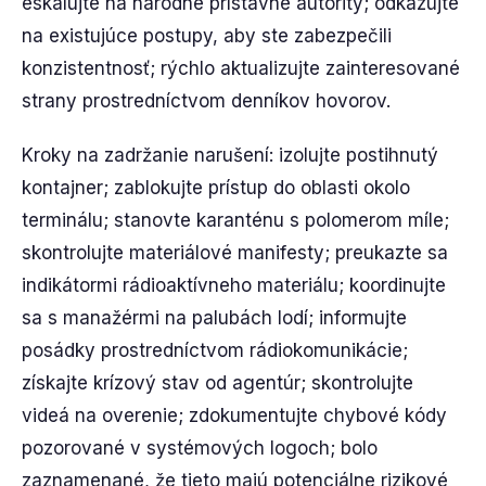
eskalujte na národné prístavné autority; odkazujte
na existujúce postupy, aby ste zabezpečili
konzistentnosť; rýchlo aktualizujte zainteresované
strany prostredníctvom denníkov hovorov.
Kroky na zadržanie narušení: izolujte postihnutý
kontajner; zablokujte prístup do oblasti okolo
terminálu; stanovte karanténu s polomerom míle;
skontrolujte materiálové manifesty; preukazte sa
indikátormi rádioaktívneho materiálu; koordinujte
sa s manažérmi na palubách lodí; informujte
posádky prostredníctvom rádiokomunikácie;
získajte krízový stav od agentúr; skontrolujte
videá na overenie; zdokumentujte chybové kódy
pozorované v systémových logoch; bolo
zaznamenané, že tieto majú potenciálne rizikové