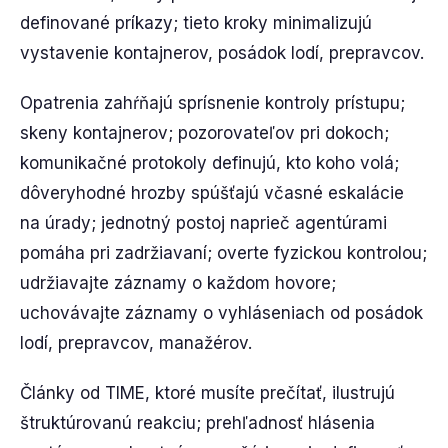
definované príkazy; tieto kroky minimalizujú
vystavenie kontajnerov, posádok lodí, prepravcov.
Opatrenia zahŕňajú sprísnenie kontroly prístupu;
skeny kontajnerov; pozorovateľov pri dokoch;
komunikačné protokoly definujú, kto koho volá;
dôveryhodné hrozby spúšťajú včasné eskalácie
na úrady; jednotný postoj naprieč agentúrami
pomáha pri zadržiavaní; overte fyzickou kontrolou;
udržiavajte záznamy o každom hovore;
uchovávajte záznamy o vyhláseniach od posádok
lodí, prepravcov, manažérov.
Články od TIME, ktoré musíte prečítať, ilustrujú
štruktúrovanú reakciu; prehľadnosť hlásenia