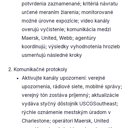
potvrdenia zaznamenané; kritériá návratu
určené meraním žiarenia; monitorované
možné úrovne expozície; video kanály
overujú vyčistenie; komunikácia medzi
Maersk, United, Webb; agentúry
koordinujú; výsledky vyhodnotenia hrozieb
usmerňujú následné kroky
Komunikačné protokoly
Aktivujte kanály upozornení: verejné
upozornenia, rádiové siete, mobilné správy;
verejný tón zostáva príjemný; aktualizácie
vydáva styčný dôstojník USCGSoutheast;
rýchle oznámenie mestským úradom v
Charlestone; operátori Maersk, United