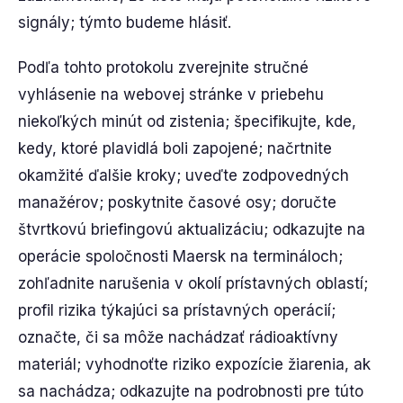
signály; týmto budeme hlásiť.
Podľa tohto protokolu zverejnite stručné
vyhlásenie na webovej stránke v priebehu
niekoľkých minút od zistenia; špecifikujte, kde,
kedy, ktoré plavidlá boli zapojené; načrtnite
okamžité ďalšie kroky; uveďte zodpovedných
manažérov; poskytnite časové osy; doručte
štvrtkovú briefingovú aktualizáciu; odkazujte na
operácie spoločnosti Maersk na termináloch;
zohľadnite narušenia v okolí prístavných oblastí;
profil rizika týkajúci sa prístavných operácií;
označte, či sa môže nachádzať rádioaktívny
materiál; vyhodnoťte riziko expozície žiarenia, ak
sa nachádza; odkazujte na podrobnosti pre túto