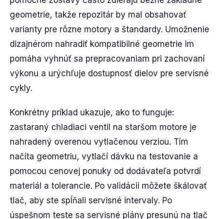
pomocné zostavy často zdieľajú bežné základné
geometrie, takže repozitár by mal obsahovať
varianty pre rôzne motory a štandardy. Umožnenie
dizajnérom nahradiť kompatibilné geometrie im
pomáha vyhnúť sa prepracovaniam pri zachovaní
výkonu a urýchľuje dostupnosť dielov pre servisné
cykly.
Konkrétny príklad ukazuje, ako to funguje:
zastaraný chladiaci ventil na staršom motore je
nahradený overenou vytlačenou verziou. Tím
načíta geometriu, vytlačí dávku na testovanie a
pomocou cenovej ponuky od dodávateľa potvrdí
materiál a tolerancie. Po validácii môžete škálovať
tlač, aby ste spĺňali servisné intervaly. Po
úspešnom teste sa servisné plány presunú na tlač