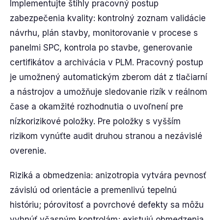
Implementujte štíhly pracovný postup
zabezpečenia kvality: kontrolný zoznam validácie
návrhu, plán stavby, monitorovanie v procese s
panelmi SPC, kontrola po stavbe, generovanie
certifikátov a archivácia v PLM. Pracovný postup
je umožnený automatickým zberom dát z tlačiarní
a nástrojov a umožňuje sledovanie rizík v reálnom
čase a okamžité rozhodnutia o uvoľnení pre
nízkorizikové položky. Pre položky s vyšším
rizikom vynúťte audit druhou stranou a nezávislé
overenie.
Riziká a obmedzenia: anizotropia vytvára pevnosť
závislú od orientácie a premenlivú tepelnú
históriu; pórovitosť a povrchové defekty sa môžu
vyhnúť včasným kontrolám; existujú obmedzenia