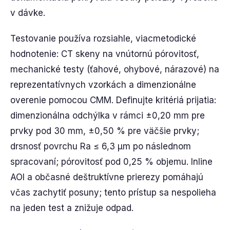
v dávke.
Testovanie používa rozsiahle, viacmetodické
hodnotenie: CT skeny na vnútornú pórovitosť,
mechanické testy (ťahové, ohybové, nárazové) na
reprezentatívnych vzorkách a dimenzionálne
overenie pomocou CMM. Definujte kritériá prijatia:
dimenzionálna odchýlka v rámci ±0,20 mm pre
prvky pod 30 mm, ±0,50 % pre väčšie prvky;
drsnosť povrchu Ra ≤ 6,3 μm po následnom
spracovaní; pórovitosť pod 0,25 % objemu. Inline
AOI a občasné deštruktívne prierezy pomáhajú
včas zachytiť posuny; tento prístup sa nespolieha
na jeden test a znižuje odpad.