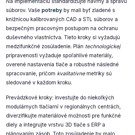
Na implementáciu štandardizujte návrhy a správu
súborov. Vaše
potreby
by mali byť zladené s
knižnicou kalibrovaných CAD a STL súborov a
bezpečným pracovným postupom na ochranu
duševného vlastníctva. Tieto kroky si vyžadujú
medzifunkčné zosúladenie. Plán
technologickej
pripravenosti vyžaduje spoľahlivé materiály,
overené nastavenia tlače a robustné následné
spracovanie, pričom
kvalitatívne
metriky sú
sledované v každom kroku.
Prevádzkové kroky: investujte do niekoľkých
modulárnych tlačiarní v regionálnych centrách,
diverzifikujte materiálové možnosti pre funkčné
diely a integrujte vrstvu 3D tlače s ERP a
plánovaním zásob. Toto zosúladenie by malo