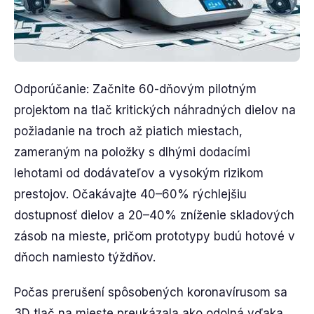
Odporúčanie: Začnite 60-dňovým pilotným
projektom na tlač kritických náhradných dielov na
požiadanie na troch až piatich miestach,
zameraným na položky s dlhými dodacími
lehotami od dodávateľov a vysokým rizikom
prestojov. Očakávajte 40–60% rýchlejšiu
dostupnosť dielov a 20–40% zníženie skladových
zásob na mieste, pričom prototypy budú hotové v
dňoch namiesto týždňov.
Počas prerušení spôsobených koronavírusom sa
3D tlač na mieste preukázala ako odolná vďaka