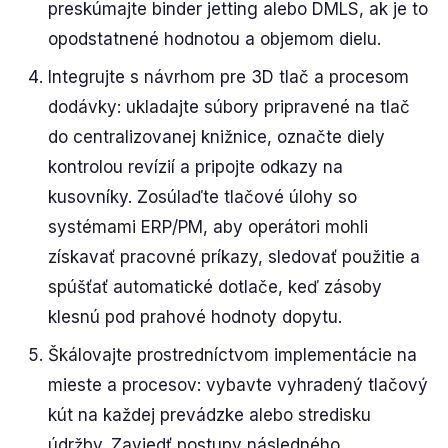
preskúmajte binder jetting alebo DMLS, ak je to
opodstatnené hodnotou a objemom dielu.
Integrujte s návrhom pre 3D tlač a procesom
dodávky: ukladajte súbory pripravené na tlač
do centralizovanej knižnice, označte diely
kontrolou revízií a pripojte odkazy na
kusovníky. Zosúlaďte tlačové úlohy so
systémami ERP/PM, aby operátori mohli
získavať pracovné príkazy, sledovať použitie a
spúšťať automatické dotlače, keď zásoby
klesnú pod prahové hodnoty dopytu.
Škálovajte prostredníctvom implementácie na
mieste a procesov: vybavte vyhradený tlačový
kút na každej prevádzke alebo stredisku
údržby. Zaviedť postupy následného