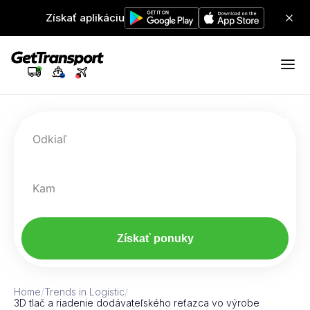
Získať aplikáciu
Odkiaľ
Kam
Získať ponuky
Home
/
Trends in Logistic
/
3D tlač a riadenie dodávateľského reťazca vo výrobe