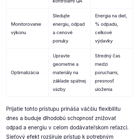
kontrolami QA
Sledujte
Energia na diel,
Monitorovanie
energiu, odpad
% odpadu,
výkonu
a cenové
celkové
ponuky
výdavky
Upravte
Stredný čas
geometrie a
medzi
Optimalizácia
materiály na
poruchami,
základe spätnej
presnosť
väzby
uloženia
Prijatie tohto prístupu prináša väčšiu flexibilitu
dnes a buduje dlhodobú schopnosť znižovať
odpad a energiu v celom dodávateľskom reťazci.
Sieťový efekt rozširuje prístup k potrebným