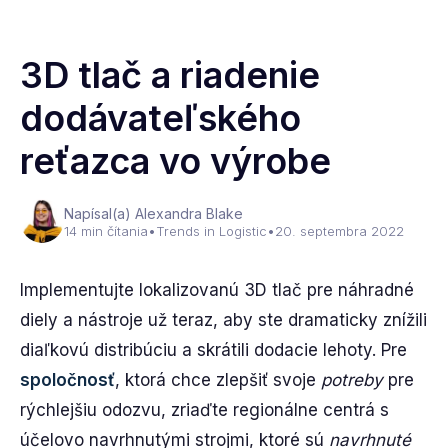
3D tlač a riadenie
dodávateľského
reťazca vo výrobe
Napísal(a) Alexandra Blake
14 min čítania
•
Trends in Logistic
•
20. septembra 2022
Implementujte lokalizovanú 3D tlač pre náhradné
diely a nástroje už teraz, aby ste dramaticky znížili
diaľkovú distribúciu a skrátili dodacie lehoty. Pre
spoločnosť
, ktorá chce zlepšiť svoje
potreby
pre
rýchlejšiu odozvu, zriaďte regionálne centrá s
účelovo navrhnutými strojmi, ktoré sú
navrhnuté