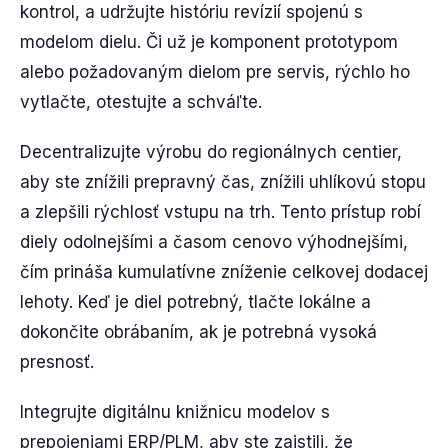
kontrol, a udržujte históriu revízií spojenú s
modelom dielu. Či už je komponent prototypom
alebo požadovaným dielom pre servis, rýchlo ho
vytlačte, otestujte a schváľte.
Decentralizujte výrobu do regionálnych centier,
aby ste znížili prepravný čas, znížili uhlíkovú stopu
a zlepšili rýchlosť vstupu na trh. Tento prístup robí
diely odolnejšími a časom cenovo výhodnejšími,
čím prináša kumulatívne zníženie celkovej dodacej
lehoty. Keď je diel potrebný, tlačte lokálne a
dokončite obrábaním, ak je potrebná vysoká
presnosť.
Integrujte digitálnu knižnicu modelov s
prepojeniami ERP/PLM, aby ste zaistili, že