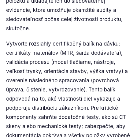
položku a ukladajte ich do sledovateľnej
evidencie, ktorá umožňuje okamžité audity a
sledovateľnosť počas celej životnosti produktu,
skutočne.
Vytvorte rozsiahly certifikačný balík na dávku:
certifikáty materiálov (MTR, šarža dodávateľa),
validácia procesu (model tlačiarne, nástroje,
veľkosť trysky, orientácia stavby, výška vrstvy) a
overenie následného spracovania (povrchová
úprava, čistenie, vytvrdzovanie). Tento balík
odpovedá na to, aké vlastnosti diel vykazuje a
podporuje distribúciu zákazníkom. Pre kritické
komponenty zahrňte dodatočné testy, ako sú CT
skeny alebo mechanické testy; zabezpečte, aby
dokumentácia pokrývala všetky položky vyrobené