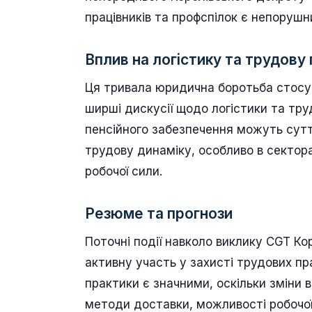
працівників та профспілок є непорушн
Вплив на логістику та трудову
Ця тривала юридична боротьба стосу
ширші дискусії щодо логістики та труд
пенсійного забезпечення можуть сутт
трудову динаміку, особливо в сектора
робочої сили.
Резюме та прогнози
Поточні події навколо виклику CGT К
активну участь у захисті трудових пра
практики є значними, оскільки зміни 
методи доставки, можливості робочої 