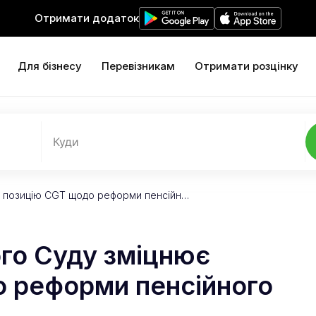
Отримати додаток
Для бізнесу
Перевізникам
Отримати розцінку
Куди
є позицію CGT щодо реформи пенсійн…
го Суду зміцнює
 реформи пенсійного