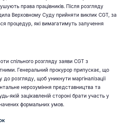
орушують права працівників. Після розгляду
дила Верховному Суду прийняти виклик CGT, за
ся процедур, які вимагатимуть залучення
оти спільного розгляду заяви CGT з
тними. Генеральний прокурор припускає, що
 до розгляду, щоб уникнути маргіналізації
ентальне нерозуміння представництва та
удь-якій зацікавленій стороні брати участь у
начених формальних умов.
ок