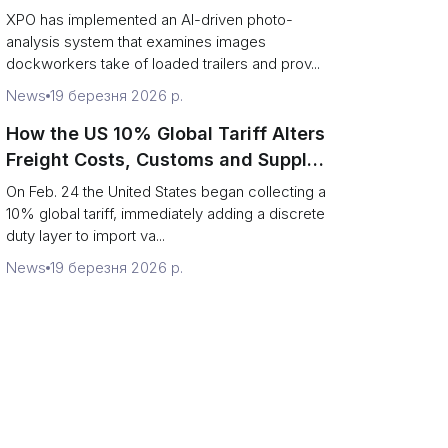
service response
XPO has implemented an AI-driven photo-
analysis system that examines images
dockworkers take of loaded trailers and prov...
News
19 березня 2026 р.
How the US 10% Global Tariff Alters
Freight Costs, Customs and Supply
Chains
On Feb. 24 the United States began collecting a
10% global tariff, immediately adding a discrete
duty layer to import va...
News
19 березня 2026 р.