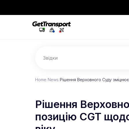
Звідки
Home
/
News
/
Рішення Верховного Суду зміцню
Рішення Верховно
позицію CGT щодо