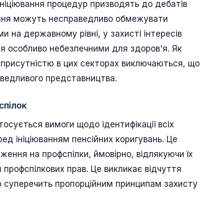
ініціювання процедур призводять до дебатів
ення можуть несправедливо обмежувати
и на державному рівні, у захисті інтересів
ся особливо небезпечними для здоров'я. Як
ю присутністю в цих секторах виключаються, що
аведливого представництва.
спілок
осується вимоги щодо ідентифікації всіх
ред ініціюванням пенсійних коригувань. Це
ення на профспілки, ймовірно, відлякуючи їх
я профспілкових прав. Це викликає відчуття
о суперечить пропорційним принципам захисту