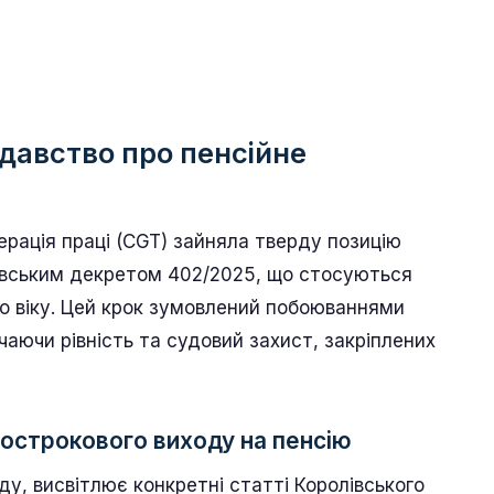
давство про пенсійне
ерація праці (CGT) зайняла тверду позицію
івським декретом 402/2025, що стосуються
го віку. Цей крок зумовлений побоюваннями
аючи рівність та судовий захист, закріплених
дострокового виходу на пенсію
у, висвітлює конкретні статті Королівського