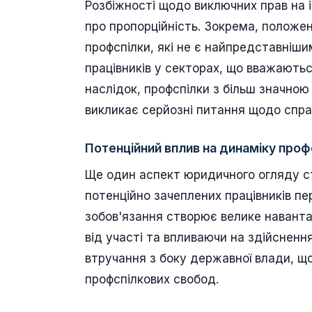
Розбіжності щодо виключних прав на 
про пропорційність. Зокрема, полож
профспілки, які не є найпредставнішим
працівників у секторах, що вважають
наслідок, профспілки з більш значно
викликає серйозні питання щодо спр
Потенційний вплив на динаміку проф
Ще один аспект юридичного огляду ст
потенційно зачеплених працівників пе
зобов'язання створює велике навантаж
від участі та впливаючи на здійсненн
втручання з боку державної влади, щ
профспілкових свобод.