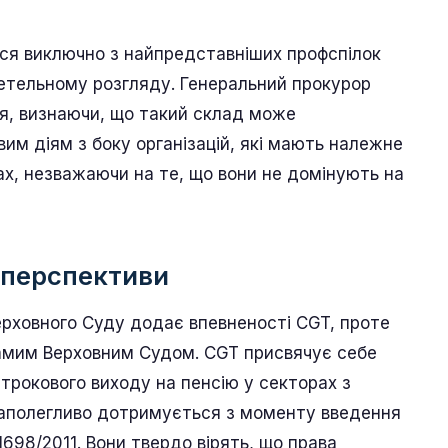
ться виключно з найпредставніших профспілок
етельному розгляду. Генеральний прокурор
я, визнаючи, що такий склад може
м діям з боку організацій, які мають належне
х, незважаючи на те, що вони не домінують на
 перспективи
рховного Суду додає впевненості CGT, проте
амим Верховним Судом. CGT присвячує себе
рокового виходу на пенсію у секторах з
 наполегливо дотримується з моменту введення
698/2011. Вони твердо вірять, що права