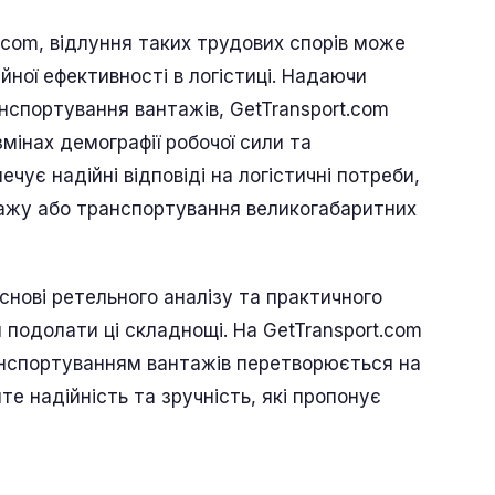
.com, відлуння таких трудових спорів може
ної ефективності в логістиці. Надаючи
нспортування вантажів, GetTransport.com
мінах демографії робочої сили та
чує надійні відповіді на логістичні потреби,
нтажу або транспортування великогабаритних
снові ретельного аналізу та практичного
 подолати ці складнощі. На GetTransport.com
нспортуванням вантажів перетворюється на
те надійність та зручність, які пропонує