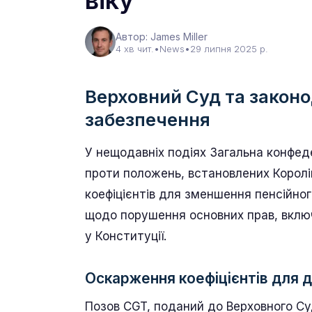
віку
Автор: James Miller
4 хв чит.
•
News
•
29 липня 2025 р.
Верховний Суд та законо
забезпечення
У нещодавніх подіях Загальна конфед
проти положень, встановлених Корол
коефіцієнтів для зменшення пенсійно
щодо порушення основних прав, включ
у Конституції.
Оскарження коефіцієнтів для 
Позов CGT, поданий до Верховного Суд