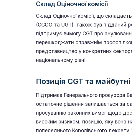
Склад Оціночної комісії
Склад Оціночної комісії, що складає
(CCOO та UGT), також був підданий р
підтримує вимогу CGT про анулюванн
перешкоджати справжнім профспілкови
представництво у конкретних сектора
національному рівні.
Позиція CGT та майбутні
Підтримка Генерального прокурора Ве
остаточне рішення залишається за с
просуванню законних вимог щодо дост
високим ризиком, позицію, яку вона
попереднього Королівського декрету 1