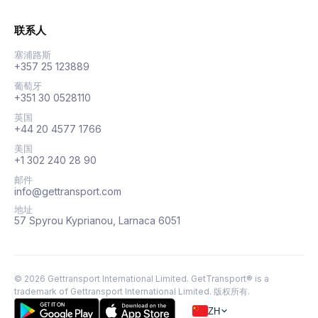
联系人
塞浦路斯
+357 25 123889
葡萄牙
+351 30 0528110
英国
+44 20 4577 1766
美国
+1 302 240 28 90
邮件
info@gettransport.com
地址
57 Spyrou Kyprianou, Larnaca 6051
©
2026
Gettransport International Limited. GetTransport® is a
trademark of Gettransport International Limited.
版权所有.
ZH