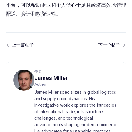
平台，可以帮助企业和个人信心十足且经济高效地管理
配送、搬迁和散货运输。
上一篇帖子
下一个帖子
作者
James Miller
Author
James Miller specializes in global logistics
and supply chain dynamics. His
investigative work explores the intricacies
of international trade, infrastructure
challenges, and technological
advancements shaping modern commerce.
He advocates for sustainable practices