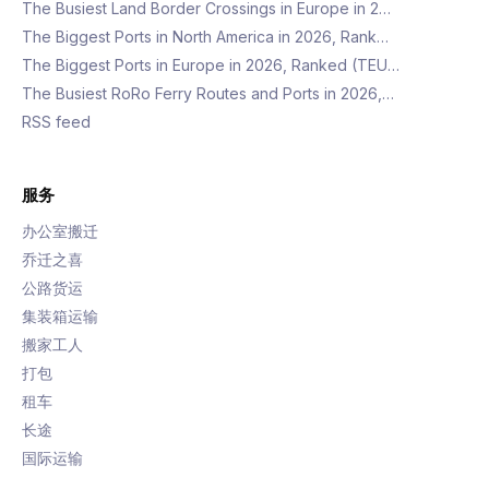
The Busiest Land Border Crossings in Europe in 2…
The Biggest Ports in North America in 2026, Rank…
The Biggest Ports in Europe in 2026, Ranked (TEU…
The Busiest RoRo Ferry Routes and Ports in 2026,…
RSS feed
服务
办公室搬迁
乔迁之喜
公路货运
集装箱运输
搬家工人
打包
租车
长途
国际运输