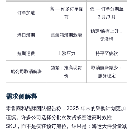
高 — 许多订单提
低 — 订单分期至
订单加速
前
2 月/3 月
稳定/略有上升，
港口滞期
集装箱滞期激增
无激增
短期运费
上涨压力
持平至疲软
频繁；推高现货
取消航班减少；
船公司取消航班
价
服务稳定
需求侧解释
零售商和品牌团队报告称，2025 年末的采购计划更加
谨慎。许多公司选择分批次发货或空运高时效性
SKU，而不是疯狂预订船位。结果是：海运大件货量减