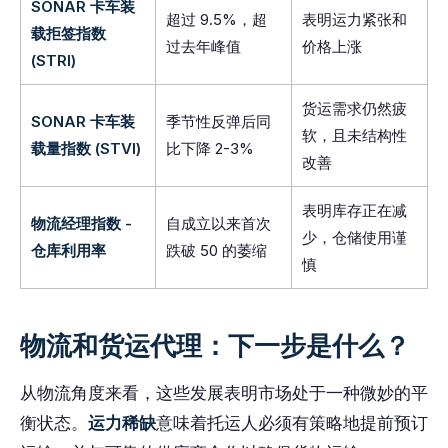
SONAR 卡车装
超过 9.5%，超
表明运力紧张和
载拒签指数
过去年峰值
价格上涨
(STRI)
货运需求仍然疲
SONAR 卡车装
季节性反弹后同
软，且未结构性
载量指数 (STVI)
比下降 2-3%
改善
表明库存正在减
物流经理指数 -
自成立以来首次
少，仓储使用谨
仓库利用率
跌破 50 的萎缩
慎
物流和货运代理：下一步是什么？
从物流角度来看，这些发展表明市场处于一种微妙的平
衡状态。
运力稀缺
意味着托运人必须有策略地提前预订