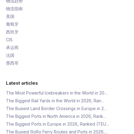
物流趋势
物流指南
美国
葡萄牙
西班牙
CIS
承运商
法国
墨西哥
Latest articles
The Most Powerful Icebreakers in the World in 20…
The Biggest Rail Yards in the World in 2026, Ran…
The Busiest Land Border Crossings in Europe in 2…
The Biggest Ports in North America in 2026, Rank…
The Biggest Ports in Europe in 2026, Ranked (TEU…
The Busiest RoRo Ferry Routes and Ports in 2026,…