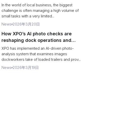
In the world of local business, the biggest
challenge is often managing a high volume of
small tasks with a very limited...
News
2026年3月20日
How XPO’s AI photo checks are
reshaping dock operations and
service response
XPO has implemented an AI-driven photo-
analysis system that examines images
dockworkers take of loaded trailers and prov...
News
2026年3月19日