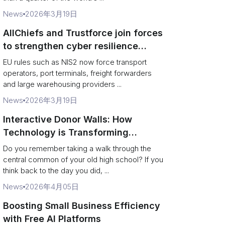
News
2026年3月19日
AllChiefs and Trustforce join forces
to strengthen cyber resilience
across logistics and leadership
EU rules such as NIS2 now force transport
operators, port terminals, freight forwarders
and large warehousing providers ...
News
2026年3月19日
Interactive Donor Walls: How
Technology is Transforming
Campus Philanthropy
Do you remember taking a walk through the
central common of your old high school? If you
think back to the day you did, ...
News
2026年4月05日
Boosting Small Business Efficiency
with Free AI Platforms