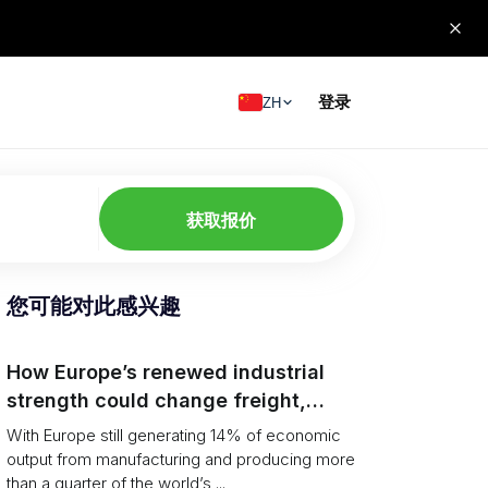
登录
ZH
获取报价
您可能对此感兴趣
How Europe’s renewed industrial
strength could change freight,
ports and supply chains
With Europe still generating 14% of economic
output from manufacturing and producing more
than a quarter of the world’s ...