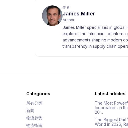
作者
James Miller
Author
James Miller specializes in global 
explores the intricacies of interna
advancements shaping modern com
transparency in supply chain opera
Categories
Latest articles
所有分类
The Most Powerf
Icebreakers in th
新闻
20…
物流趋势
The Biggest Rail 
World in 2026, R
物流指南