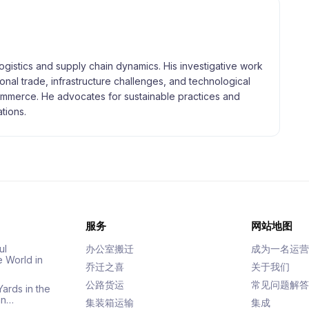
logistics and supply chain dynamics. His investigative work
tional trade, infrastructure challenges, and technological
merce. He advocates for sustainable practices and
tions.
服务
网站地图
ul
办公室搬迁
成为一名运营
e World in
乔迁之喜
关于我们
公路货运
常见问题解答
Yards in the
an…
集装箱运输
集成