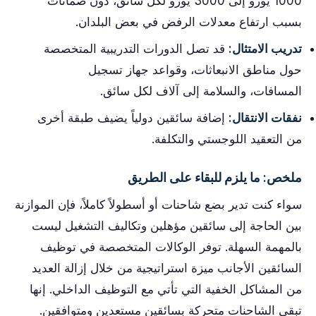
1000 يورو إلى 3000 يورو لكل سائق، دون ضمانات
بسبب ارتفاع معدلات الرفض في بعض البلدان.
تدريب الامتثال:
قد تصل الدورات التدريبية المتخصصة
حول مناطق الانبعاثات، وقواعد جهاز تسجيل
المسافات، والسلامة إلى آلاف لكل سائق.
نفقات الانتقال:
إضافة سائقين دولياً يضيف طبقة أخرى
من التعقيد اللوجستي والتكلفة.
ملخص: ما يلزم للبقاء على الطريق
سواء كنت تدير بضع شاحنات أو أسطولاً كاملاً، فإن الموازنة
بين الحاجة إلى سائقين مؤهلين وتكاليف التشغيل ليست
بالمهمة السهلة. توفر الوكالات المتخصصة في توظيف
السائقين الأجانب ميزة استراتيجية من خلال إزالة العديد
من المشاكل الخفية التي تأتي مع التوظيف الداخلي. إنها
تبقي الشاحنات متحركة بسائقين مستعدين ومتوافقين.