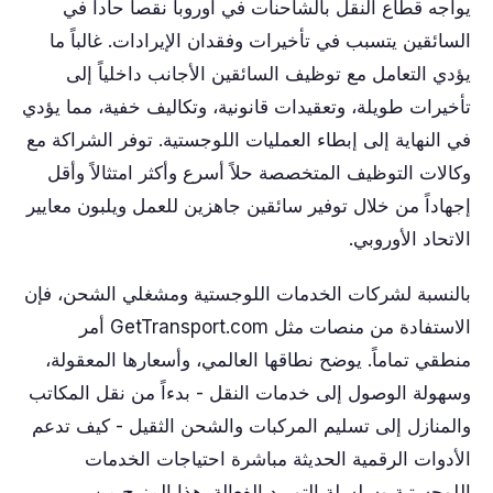
يواجه قطاع النقل بالشاحنات في أوروبا نقصاً حاداً في
السائقين يتسبب في تأخيرات وفقدان الإيرادات. غالباً ما
يؤدي التعامل مع توظيف السائقين الأجانب داخلياً إلى
تأخيرات طويلة، وتعقيدات قانونية، وتكاليف خفية، مما يؤدي
في النهاية إلى إبطاء العمليات اللوجستية. توفر الشراكة مع
وكالات التوظيف المتخصصة حلاً أسرع وأكثر امتثالاً وأقل
إجهاداً من خلال توفير سائقين جاهزين للعمل ويلبون معايير
الاتحاد الأوروبي.
بالنسبة لشركات الخدمات اللوجستية ومشغلي الشحن، فإن
الاستفادة من منصات مثل GetTransport.com أمر
منطقي تماماً. يوضح نطاقها العالمي، وأسعارها المعقولة،
وسهولة الوصول إلى خدمات النقل - بدءاً من نقل المكاتب
والمنازل إلى تسليم المركبات والشحن الثقيل - كيف تدعم
الأدوات الرقمية الحديثة مباشرة احتياجات الخدمات
اللوجستية وسلسلة التوريد الفعالة. هذا المزيج من