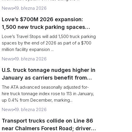
News
19. března 2026
Love’s $700M 2026 expansion:
1,500 new truck parking spaces
and expanded driver services
Love’s Travel Stops will add 1,500 truck parking
spaces by the end of 2026 as part of a $700
million facility expansion ...
News
19. března 2026
U.S. truck tonnage nudges higher in
January as carriers benefit from
tighter capacity
The ATA advanced seasonally adjusted for-
hire truck tonnage index rose to 113 in January,
up 0.4% from December, marking...
News
19. března 2026
Transport trucks collide on Line 86
near Chalmers Forest Road; driver