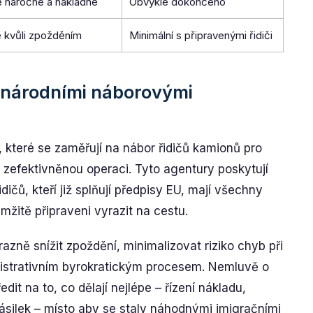
 náročné a nákladné
Obvykle dokončeno
 kvůli zpožděním
Minimální s připravenými řidiči
inárodními náborovými
 které se zaměřují na nábor řidičů kamionů pro
zefektivněnou operaci. Tyto agentury poskytují
čů, kteří již splňují předpisy EU, mají všechny
mžitě připraveni vyrazit na cestu.
zně snížit zpoždění, minimalizovat riziko chyb při
nistrativním byrokratickým procesem. Nemluvě o
it na to, co dělají nejlépe – řízení nákladu,
zásilek – místo aby se staly náhodnými imigračními