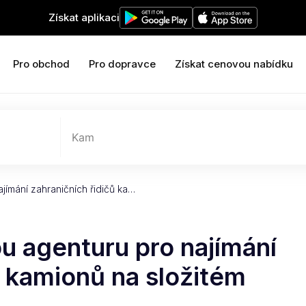
Získat aplikaci
Pro obchod
Pro dopravce
Získat cenovou nabídku
Kam
jímání zahraničních řidičů ka…
u agenturu pro najímání
ů kamionů na složitém