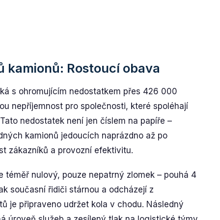
ů kamionů: Rostoucí obava
otýká s ohromujícím nedostatkem přes 426 000
u nepříjemnost pro společnosti, které spoléhají
ato nedostatek není jen číslem na papíře –
zdných kamionů jedoucích naprázdno až po
st zákazníků a provozní efektivitu.
 je téměř nulový, pouze nepatrný zlomek – pouhá 4
ak současní řidiči stárnou a odcházejí z
tů je připraveno udržet kola v chodu. Následný
 úroveň služeb a zesílený tlak na logistické týmy.