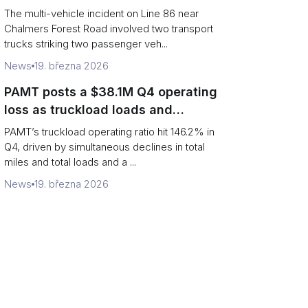
charged after secondary impact
The multi-vehicle incident on Line 86 near
Chalmers Forest Road involved two transport
trucks striking two passenger veh...
News
19. března 2026
PAMT posts a $38.1M Q4 operating
loss as truckload loads and
revenue per truck decline
PAMT’s truckload operating ratio hit 146.2% in
Q4, driven by simultaneous declines in total
miles and total loads and a ...
News
19. března 2026