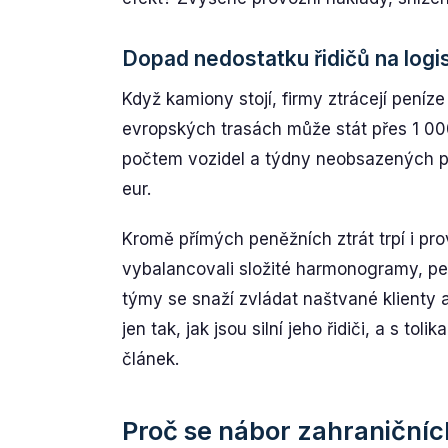
Dopad nedostatku řidičů na logi
Když kamiony stojí, firmy ztrácejí peníz
evropských trasách může stát přes 1 00
počtem vozidel a týdny neobsazených poz
eur.
Kromě přímých peněžních ztrát trpí i pro
vybalancovali složité harmonogramy, per
týmy se snaží zvládat naštvané klienty a
jen tak, jak jsou silní jeho řidiči, a s t
článek.
Proč se nábor zahraničníc