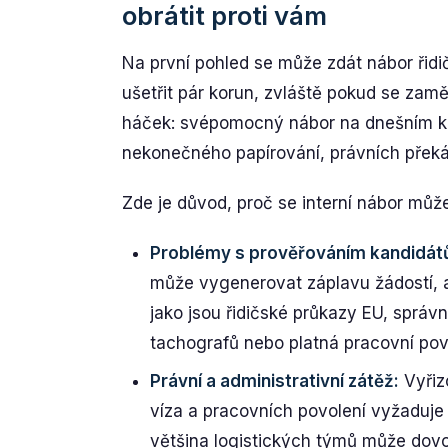
obrátit proti vám
Na první pohled se může zdát nábor řidič
ušetřit pár korun, zvláště pokud se zam
háček: svépomocný nábor na dnešním ko
nekonečného papírování, právních překáže
Zde je důvod, proč se interní nábor může
Problémy s prověřováním kandidát
může vygenerovat záplavu žádostí, 
jako jsou řidičské průkazy EU, správ
tachografů nebo platná pracovní pov
Právní a administrativní zátěž:
Vyřiz
víza a pracovních povolení vyžaduje
většina logistických týmů může dovol