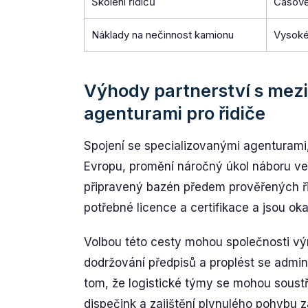
Školení řidičů
Časově
Náklady na nečinnost kamionu
Vysoké
Výhody partnerství s mez
agenturami pro řidiče
Spojení se specializovanými agenturami,
Evropu, promění náročný úkol náboru ve 
připravený bazén předem prověřených řidi
potřebné licence a certifikace a jsou oka
Volbou této cesty mohou společnosti výra
dodržování předpisů a proplést se admi
tom, že logistické týmy se mohou soustřed
dispečink a zajištění plynulého pohybu 