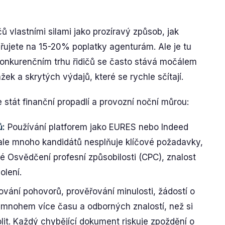
ů vlastními silami jako prozíravý způsob, jak
ěřujete na 15-20% poplatky agenturám. Ale je tu
nkurenčním trhu řidičů se často stává močálem
k a skrytých výdajů, které se rychle sčítají.
 stát finanční propadlí a provozní noční můrou:
ů:
Používání platforem jako EURES nebo Indeed
ale mnoho kandidátů nesplňuje klíčové požadavky,
né Osvědčení profesní způsobilosti (CPC), znalost
olení.
ování pohovorů, prověřování minulosti, žádostí o
 mnohem více času a odborných znalostí, než si
it. Každý chybějící dokument riskuje zpoždění o