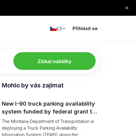
Přihlásit se
CS
Získat nabídky
Mohlo by vás zajímat
New I-90 truck parking availability
system funded by federal grant to
aid Montana drivers
The Montana Department of Transportation is
deploying a Truck Parking Availability
Information System (TPAIS) along the ...