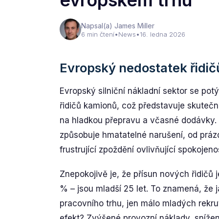
evropském trhu
Napsal(a) James Miller
6 min čtení
•
News
•
16. ledna 2026
Evropský nedostatek řidič
Evropský silniční nákladní sektor se p
řidičů kamionů, což představuje skutečno
na hladkou přepravu a včasné dodávky. T
způsobuje hmatatelné narušení, od prá
frustrující zpoždění ovlivňující spokojeno
Znepokojivě je, že přísun nových řidičů
% – jsou mladší 25 let. To znamená, že j
pracovního trhu, jen málo mladých rekru
efekt? Zvýšené provozní náklady, snížená