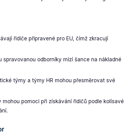
vají řidiče připravené pro EU, čímž zkracují
u spravovanou odborníky mizí šance na nákladné
tické týmy a týmy HR mohou přesměrovat své
mohou pomoci při získávání řidičů podle kolísavé
ání.
or