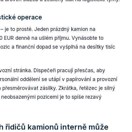
stické operace
e – je to prosté. Jeden prázdný kamion na
0 EUR denně na ušlém příjmu. Vynásobte to
ic a finanční dopad se vyšplhá na desítky tisíc
vozní stránka. Dispečeři pracují přesčas, aby
sonální oddělení se utápí v papírování a provozní
 přesměrovávat zásilky. Zkrátka, řetězec je silný
olika neobsazenými pozicemi je to spíše rezavý
h řidičů kamionů interně může